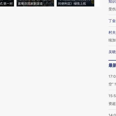
知识
式·第一对
索葡语国家新渠道
间便利店》倾情上线
业
受伤
丁金
村夫
续加
吴晓
最
17:
空”
15:
资超
14: