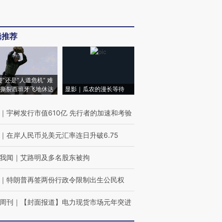
辑推荐
侵”还是“人道危机” 难
撕裂西班牙飞地休达
显影｜瓜农的漫长等待
｜
宇树发行市值610亿 先行者的加速和考验
｜
在岸人民币兑美元汇率连日升破6.75
我闻
｜
艾路明及多名股东被拘
｜
特朗普再签两份行政令限制出生公民权
周刊
｜
【封面报道】电力现货市场元年突进