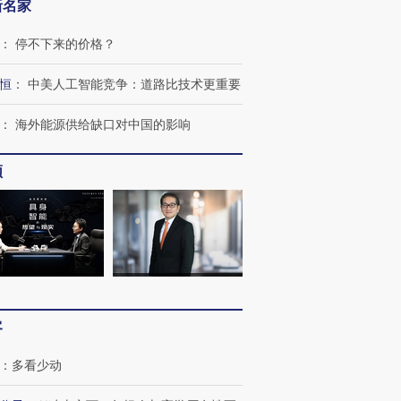
新名家
：
停不下来的价格？
恒
：
中美人工智能竞争：道路比技术更重要
：
海外能源供给缺口对中国的影响
频
跨国走私7万
视线｜被称为“蟑螂”的印
视线｜“入侵”还是“人道危
检体内含3种
度Z世代 用街头抗争将教
机”？难民潮撕裂西班牙
秘鲁纳斯
育部长拱下台
飞地休达
13人遇难
客
：
多看少动
进第四届链博
【商旅对话】华住集团
技“链”接产
【特别呈现】寻找100种
CFO：不靠规模取胜，华
【特别呈