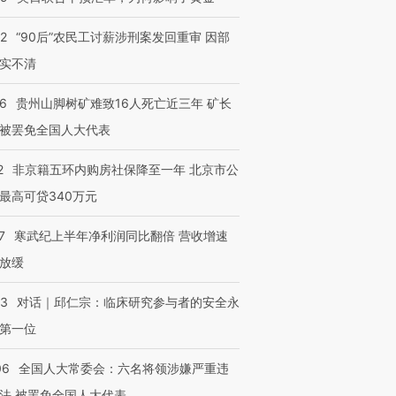
32
“90后”农民工讨薪涉刑案发回重审 因部
实不清
36
贵州山脚树矿难致16人死亡近三年 矿长
被罢免全国人大代表
2
非京籍五环内购房社保降至一年 北京市公
最高可贷340万元
7
寒武纪上半年净利润同比翻倍 营收增速
放缓
53
对话｜邱仁宗：临床研究参与者的安全永
第一位
06
全国人大常委会：六名将领涉嫌严重违
法 被罢免全国人大代表