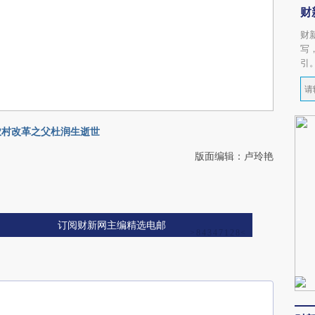
财
财
写
引
农村改革之父杜润生逝世
版面编辑：卢玲艳
订阅财新网主编精选电邮