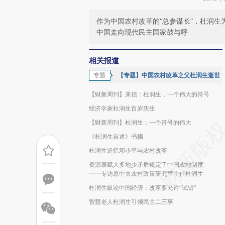
作为中国农村改革的“总参谋长”，杜润
中国走向现代民主国家鼓与呼
相关报道
专题
【专题】中国农村改革之父杜润生逝世
【财新周刊】来信：杜润生，一个伟大的符号
经济学家杜润生百岁庆生
【财新周刊】杜润生：一个符号的伟大
《杜润生自述》书摘
杜润生追忆邓小平与农村改革
资源禀赋人多地少矛盾规定了中国农地制度
——专访原中央农村政策研究室主任杜润生
杜润生纵论中国经济：改革要允许“试错”
智慧老人杜润生引领民主二三事