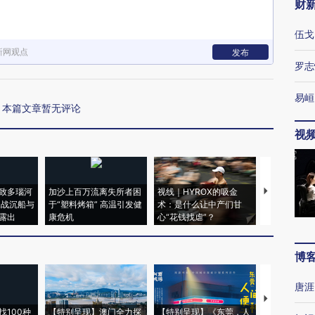
财
伍戈
新网观点
发布
罗志
易峘
本篇文章暂无评论
视
致多瑙河
加沙上百万流离失所者困
视线｜HYROX的吸金
马航飞行员
二战沉船与
于“塑料烤箱” 高温引发健
术：是什么让中产们甘
粒摇头丸 尿
露出
康危机
心“花钱找虐”？
毒品
博
唐涯
【推广】走
找100种
【特别呈现】澳门全力探
【特别呈现】《东莞，人
会，让数智科