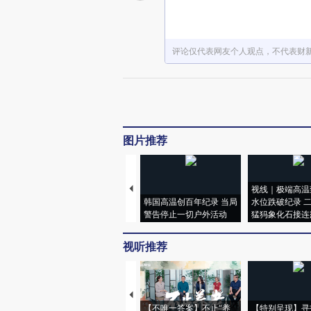
评论仅代表网友个人观点，不代表财
图片推荐
视线｜极端高温
韩国高温创百年纪录 当局
水位跌破纪录 
警告停止一切户外活动
猛犸象化石接连
视听推荐
【不唯一答案】不止“养
【特别呈现】寻