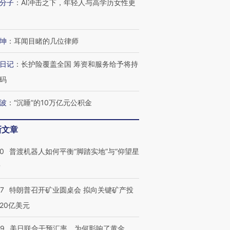
分子
：
AI冲击之下，年轻人与高学历女性更
有意思的生活方式·第三对
住三大增长引擎是什么？
有意思的
坤
：
耳闻目睹的几位律师
日记
：
长护险覆盖全国 筹资和服务给予将持
码
波
：
“沉睡”的10万亿元公积金
新文章
00
普渡机器人如何平衡“脚踏实地”与“仰望星
？
57
特朗普召开矿业圆桌会 拟向关键矿产投
20亿美元
09
美日联合干预汇率，为何影响了黄金