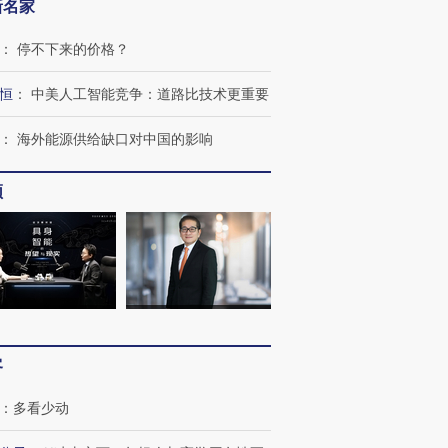
新名家
：
停不下来的价格？
恒
：
中美人工智能竞争：道路比技术更重要
：
海外能源供给缺口对中国的影响
频
OX的吸金
马航飞行员跨国走私7万
视线｜被称为“蟑螂”的印
让中产们甘
粒摇头丸 尿检体内含3种
度Z世代 用街头抗争将教
秘鲁纳斯
”？
毒品
育部长拱下台
13人遇难
客
：
多看少动
进第四届链博
【商旅对话】华住集团