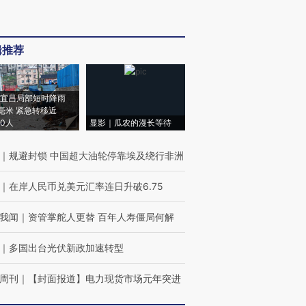
辑推荐
宜昌局部短时降雨
8毫米 紧急转移近
00人
显影｜瓜农的漫长等待
｜
规避封锁 中国超大油轮停靠埃及绕行非洲
｜
在岸人民币兑美元汇率连日升破6.75
我闻
｜
资管掌舵人更替 百年人寿僵局何解
｜
多国出台光伏新政加速转型
周刊
｜
【封面报道】电力现货市场元年突进