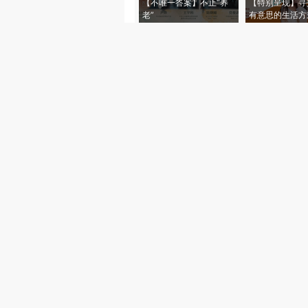
【不唯一答案】不止“养
【特别呈现】寻
老”
有意思的生活方