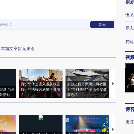
财
伍戈
新网观点
发布
罗志
易峘
本篇文章暂无评论
视
西班牙休达进入紧急状态
加沙上百万流离失所者困
视线｜HYR
纪录 当局
数千非法移民从摩洛哥闯
于“塑料烤箱” 高温引发健
术：是什么
外活动
入
康危机
心“花钱找虐
博
唐涯
【推广】走