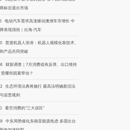
商标后退出市场
6
电动汽车需求高涨驱动澳洲车市增长 中
牌表现强劲｜出海·汽车
00
普渡机器人张涛：机器人规模化靠技术、
和产品共同突破
56
财新调查｜7月消费或有反弹、出口维持
 受哪些因素带动？
42
生态环境法典将施行 最高法明确新旧法
与追责规则
0
看空消费的“三大误区”
59
中东局势催化东南亚能源焦虑 多国出台
新政加速转型