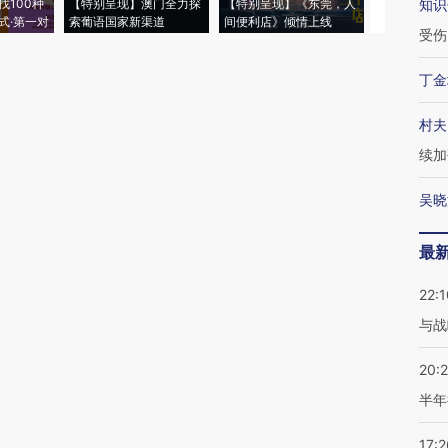
找100种
【特别呈现】澳门全力探
【特别呈现】《东莞，人
会，让数智科
知识
式·第一对
索葡语国家新渠道
间便利店》倾情上线
业
受伤
丁金
村夫
续加
吴晓
最
22:1
与战
20:
半年
17:2