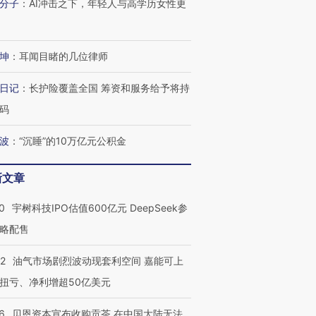
技“链”接产
分子
：
AI冲击之下，年轻人与高学历女性更
【特别呈现】寻找100种
CFO：不靠规模取胜，华
【特别呈
有意思的生活方式·第三对
住三大增长引擎是什么？
有意思的
坤
：
耳闻目睹的几位律师
日记
：
长护险覆盖全国 筹资和服务给予将持
码
波
：
“沉睡”的10万亿元公积金
新文章
0
宇树科技IPO估值600亿元 DeepSeek参
略配售
22
油气市场剧烈波动现套利空间 嘉能可上
扭亏、净利增超50亿美元
6
贝恩资本宣布收购贡茶 在中国大陆无法