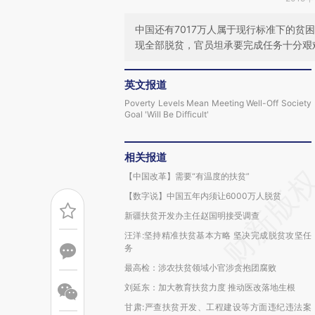
中国还有7017万人属于现行标准下的贫
现全部脱贫，官员坦承要完成任务十分艰
英文报道
Poverty Levels Mean Meeting Well-Off Society
Goal 'Will Be Difficult'
相关报道
【中国改革】需要“有温度的扶贫”
【数字说】中国五年内须让6000万人脱贫
新疆扶贫开发办主任赵国明接受调查
汪洋:坚持精准扶贫基本方略 坚决完成脱贫攻坚任
务
最高检：涉农扶贫领域小官涉贪抱团腐败
刘延东：加大教育扶贫力度 推动医改落地生根
甘肃:严查扶贫开发、工程建设等方面违纪违法案