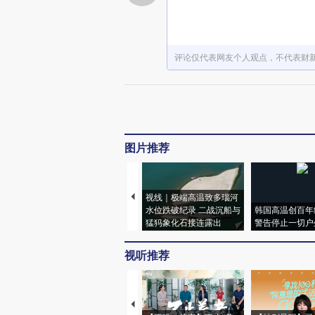
评论仅代表网友个人观点，不代表财
图片推荐
视线｜极端高温致多瑙河
水位跌破纪录 二战沉船与
韩国高温创百年
猛犸象化石接连露出
警告停止一切户
视听推荐