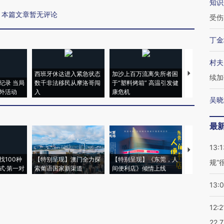
知识
本篇文章暂无评论
受伤
丁金
村夫
西班牙休达进入紧急状态
加沙上百万流离失所者困
马航飞行员
续加
纪录 当局
数千非法移民从摩洛哥闯
于“塑料烤箱” 高温引发健
粒摇头丸 尿
外活动
入
康危机
毒品
吴晓
最
13:1
【推广】走
找100种
【特别呈现】澳门全力探
【特别呈现】《东莞，人
会，让数智科
规”
式·第一对
索葡语国家新渠道
间便利店》倾情上线
业
13:
12:2
22.