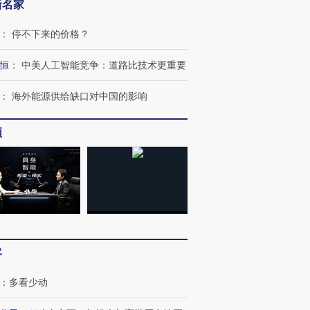
新名家
：
停不下来的价格？
恒
：
中美人工智能竞争：道路比技术更重要
：
海外能源供给缺口对中国的影响
频
客
：
多看少动