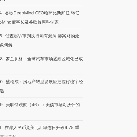
4
谷歌DeepMind CEO哈萨比斯卸任 转任
epMind董事长及谷歌首席科学家
6
侦查起诉审判执行均有漏洞 涉案财物处
象何解
58
罗兰贝格：全球汽车市场逐渐区域化已成
50
盛松成：房地产转型发展应把握好楼宇经
遇
39
美联储观察（46）：美债市场对沃什的
1
在岸人民币兑美元汇率连日升破6.75 重
年半高位