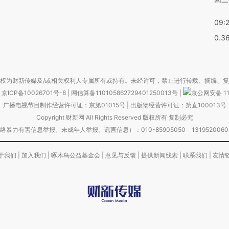
09:
0.3
权为财新传媒及/或相关权利人专属所有或持有。未经许可，禁止进行转载、摘编、
京ICP备10026701号-8
|
网信算备110105862729401250013号
|
京公网安备 11
广播电视节目制作经营许可证：京第01015号
|
出版物经营许可证：第直100013号
Copyright 财新网 All Rights Reserved 版权所有 复制必究
害信息举报、未成年人举报、谣言信息）：010-85905050 13195200605 举报邮
于我们
|
加入我们
|
啄木鸟公益基金会
|
意见与反馈
|
提供新闻线索
|
联系我们
|
友情