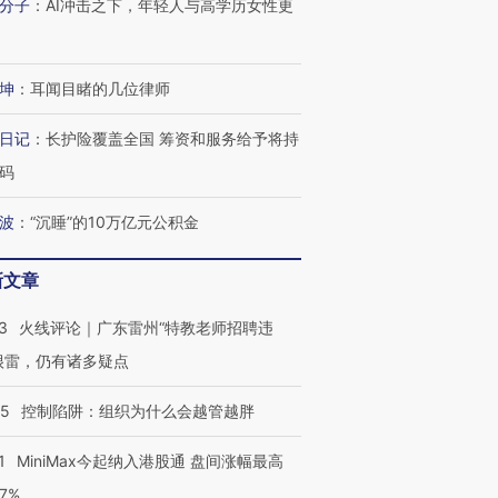
分子
：
AI冲击之下，年轻人与高学历女性更
坤
：
耳闻目睹的几位律师
日记
：
长护险覆盖全国 筹资和服务给予将持
跨国走私7万
视线｜HY
码
检体内含3种
泽连斯基密集出访美英 索
秘鲁纳斯卡观光飞机坠毁
术：是什
要防空导弹“救急”
13人遇难
心“花钱找
波
：
“沉睡”的10万亿元公积金
新文章
3
火线评论｜广东雷州“特教老师招聘违
进第四届链博
【商旅对话】华住集团
技“链”接产
【特别呈现】寻找100种
CFO：不靠规模取胜，华
【特别呈
很雷，仍有诸多疑点
有意思的生活方式·第三对
住三大增长引擎是什么？
有意思的
05
控制陷阱：组织为什么会越管越胖
1
MiniMax今起纳入港股通 盘间涨幅最高
77%