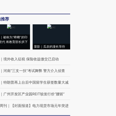
辑推荐
｜被称为“蟑螂”的印
世代 将教育部长拱下
显影｜瓜农的漫长等待
｜
境外收入征税 保险收益缴交已启动
｜
河南“三支一扶”考试舞弊 警方介入侦查
｜
特朗普再上台后中国留学生获签数量大减
｜
广州开发区产业园REIT较发行价“腰斩”
周刊
｜
【封面报道】电力现货市场元年突进