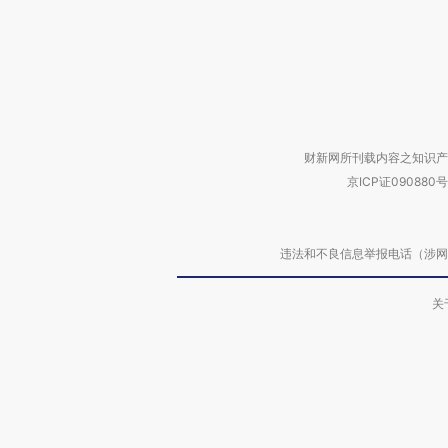
财新网所刊载内容之知识产
京ICP证090880号
违法和不良信息举报电话（涉网络暴力有
关