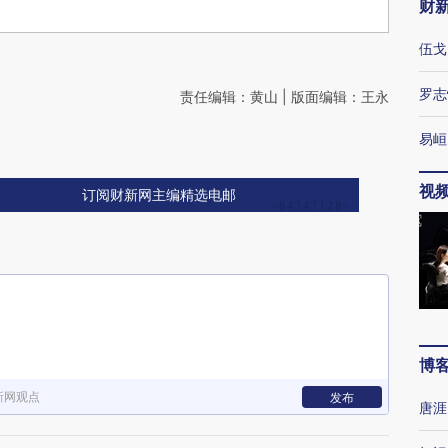
财
伍戈
罗志
责任编辑：黄山 | 版面编辑：王永
易峘
视
订阅财新网主编精选电邮
博
新网观点
发布
唐涯