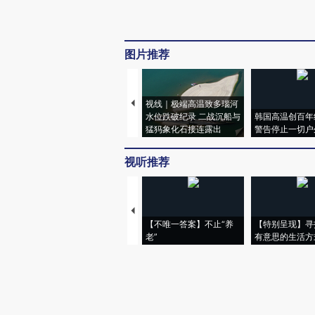
图片推荐
视线｜极端高温致多瑙河
水位跌破纪录 二战沉船与
韩国高温创百年
猛犸象化石接连露出
警告停止一切户
视听推荐
【不唯一答案】不止“养
【特别呈现】寻
老”
有意思的生活方