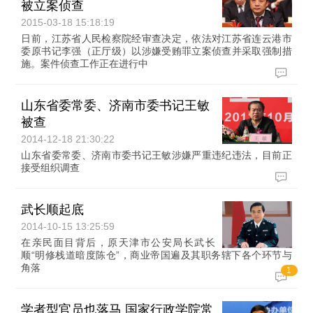
被立案侦查
2015-03-18 15:18:19
日前，江苏省人民检察院经审查决定，依法对江苏省连云港市
委原书记李强（正厅级）以涉嫌受贿罪立案侦查并采取强制措
施。案件侦查工作正在进行中
山东省委常委、济南市委书记王敏
被查
2014-12-18 21:30:22
山东省委常委、济南市委书记王敏涉嫌严重违纪违法，目前正
接受组织调查
武长顺起底
2014-10-15 13:25:59
在亲民面目背后，原天津市公安局长武长
顺“明修栈道暗度陈仓”，商业帝国遍及其职务辖下各个环节与
角落
1
学者型官员也落马 国家行政学院常