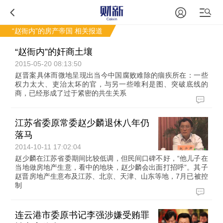
“赵衙内”的房产帝国
相关报道
“赵衙内”的奸商土壤
2015-05-20 08:13:50
赵晋案具体而微地呈现出当今中国腐败难除的痼疾所在：一些
权力太大、吏治太坏的官，与另一些唯利是图、突破底线的
商，已经形成了过于紧密的共生关系
江苏省委原常委赵少麟退休八年仍
落马
2014-10-11 17:02:04
赵少麟在江苏省委期间比较低调，但民间口碑不好，“他儿子在
当地做房地产生意，看中的地块，赵少麟会出面打招呼”。其子
赵晋房地产生意布及江苏、北京、天津、山东等地，7月已被控
制
连云港市委原书记李强涉嫌受贿罪