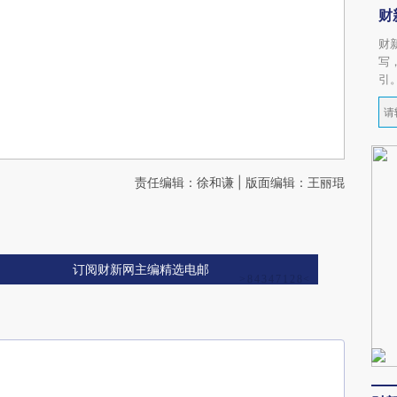
财
财
写
引
责任编辑：徐和谦 | 版面编辑：王丽琨
订阅财新网主编精选电邮