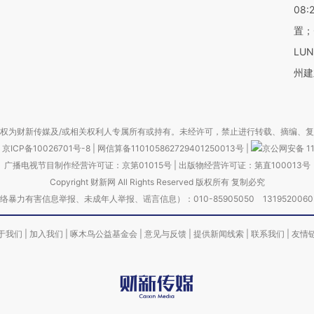
08:
置；
LU
州建
权为财新传媒及/或相关权利人专属所有或持有。未经许可，禁止进行转载、摘编、
京ICP备10026701号-8
|
网信算备110105862729401250013号
|
京公网安备 11
广播电视节目制作经营许可证：京第01015号
|
出版物经营许可证：第直100013号
Copyright 财新网 All Rights Reserved 版权所有 复制必究
害信息举报、未成年人举报、谣言信息）：010-85905050 13195200605 举报邮
于我们
|
加入我们
|
啄木鸟公益基金会
|
意见与反馈
|
提供新闻线索
|
联系我们
|
友情