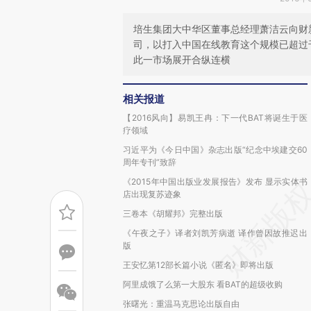
培生集团大中华区董事总经理萧洁云向财
司，以打入中国在线教育这个规模已超过
此一市场展开合纵连横
相关报道
【2016风向】易凯王冉：下一代BAT将诞生于医
疗领域
习近平为《今日中国》杂志出版“纪念中埃建交60
周年专刊”致辞
《2015年中国出版业发展报告》发布 显示实体书
店出现复苏迹象
三卷本《胡耀邦》完整出版
《午夜之子》译者刘凯芳病逝 译作曾因故推迟出
版
王安忆第12部长篇小说《匿名》即将出版
阿里成饿了么第一大股东 看BAT的超级收购
张曙光：重温马克思论出版自由