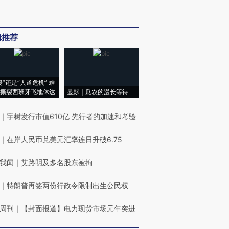
辑推荐
侵”还是“人道危机” 难
撕裂西班牙飞地休达
显影｜瓜农的漫长等待
｜
宇树发行市值610亿 先行者的加速和考验
｜
在岸人民币兑美元汇率连日升破6.75
我闻
｜
艾路明及多名股东被拘
｜
特朗普再签两份行政令限制出生公民权
周刊
｜
【封面报道】电力现货市场元年突进