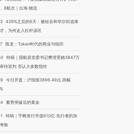
、8航次｜出海·物流
53
439%之后的6天：被硅谷和华尔街追捧
才，为何走入杠杆误区
07
陈龙：Token时代的商业与组织
50
特稿｜国航原党委书记樊澄受贿3847万
审待宣判 否认大多数指控
29
今日开盘：沪指报3896.49点 跌幅
0%
24
蓄势突破后的黄金
51
特稿｜宇树发行市值610亿 先行者的加
考验