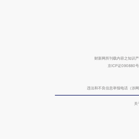
财新网所刊载内容之知识产
京ICP证090880号
违法和不良信息举报电话（涉网络暴力有
关