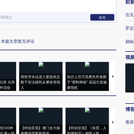
财
伍戈
新网观点
发布
罗志
本篇文章暂无评论
易峘
视
西班牙休达进入紧急状态
加沙上百万流离失所者困
视线｜HYR
纪录 当局
数千非法移民从摩洛哥闯
于“塑料烤箱” 高温引发健
术：是什么
外活动
入
康危机
心“花钱找虐
博
唐涯
【推广】走
找100种
【特别呈现】澳门全力探
【特别呈现】《东莞，人
会，让数智科
式·第一对
索葡语国家新渠道
间便利店》倾情上线
业