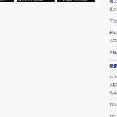
知识
受伤
丁金
村夫
续加
吴晓
最
12:1
多国
达成
11:5
11:3