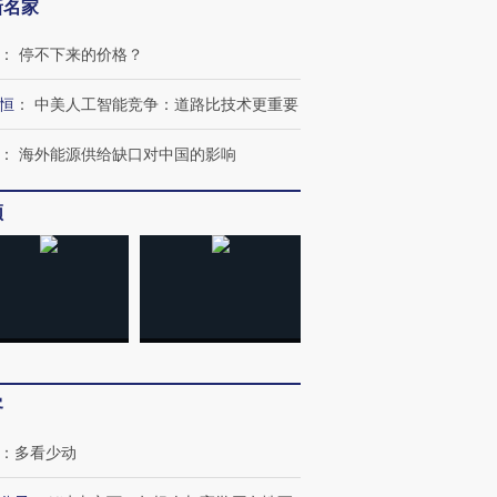
新名家
：
停不下来的价格？
恒
：
中美人工智能竞争：道路比技术更重要
：
海外能源供给缺口对中国的影响
频
OX的吸金
马航飞行员跨国走私7万
视线｜被称为“蟑螂”的印
让中产们甘
粒摇头丸 尿检体内含3种
度Z世代 用街头抗争将教
秘鲁纳斯
”？
毒品
育部长拱下台
13人遇难
客
：
多看少动
进第四届链博
【商旅对话】华住集团
技“链”接产
【特别呈现】寻找100种
CFO：不靠规模取胜，华
【特别呈
有意思的生活方式·第三对
住三大增长引擎是什么？
有意思的