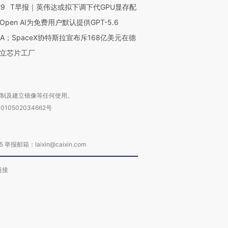
29
T早报｜英伟达或拟下调下代GPU显存配
Open AI为免费用户默认提供GPT-5.6
NA；SpaceX协特斯拉宣布斥168亿美元在德
立芯片工厂
复制及建立镜像等任何使用。
010502034662号
箱：laixin@caixin.com
链接