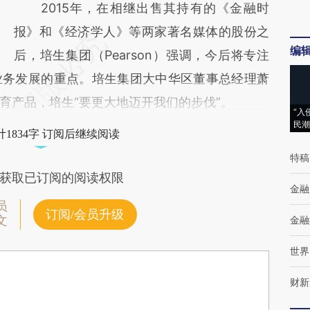
2015年，在相继出售其持有的《金融时
报》和《经济学人》等两家著名媒体的股份之
编
后，培生集团（Pearson）强调，今后将专注
业务发展的重点。培生集团大中华区董事总经理萧
育产品，培生“要更大地迈开我们的步伐”。
“入
民潮
1834字 订阅后继续阅读
特稿
获取已订阅的阅读权限
金融
员
订阅/会员升级
文
金融
世界
财新