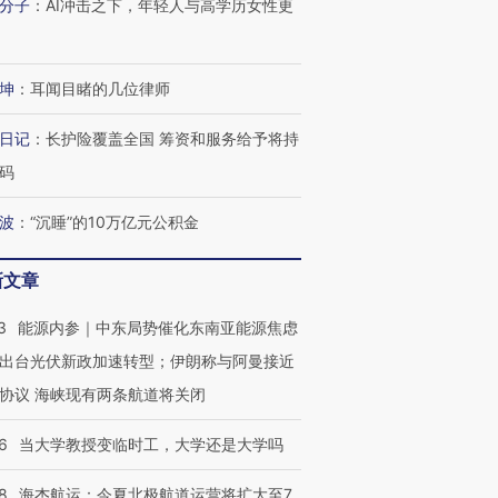
分子
：
AI冲击之下，年轻人与高学历女性更
坤
：
耳闻目睹的几位律师
日记
：
长护险覆盖全国 筹资和服务给予将持
码
波
：
“沉睡”的10万亿元公积金
新文章
3
能源内参｜中东局势催化东南亚能源焦虑
出台光伏新政加速转型；伊朗称与阿曼接近
协议 海峡现有两条航道将关闭
6
当大学教授变临时工，大学还是大学吗
8
海杰航运：今夏北极航道运营将扩大至7