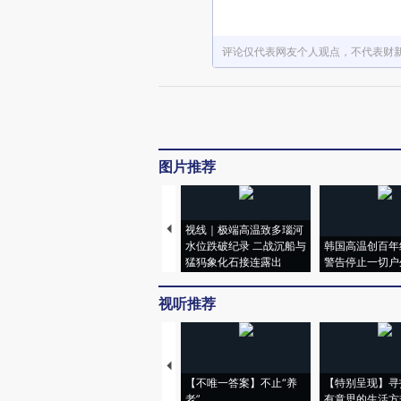
评论仅代表网友个人观点，不代表财
图片推荐
视线｜极端高温致多瑙河
水位跌破纪录 二战沉船与
韩国高温创百年
猛犸象化石接连露出
警告停止一切户
视听推荐
【不唯一答案】不止“养
【特别呈现】寻
老”
有意思的生活方