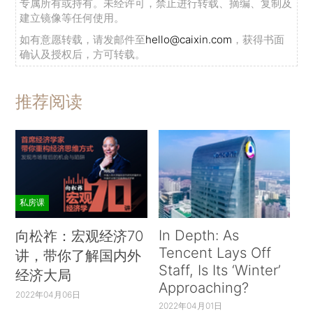
专属所有或持有。未经许可，禁止进行转载、摘编、复制及
建立镜像等任何使用。
如有意愿转载，请发邮件至
hello@caixin.com
，获得书面
确认及授权后，方可转载。
推荐阅读
私房课
In Depth: As
向松祚：宏观经济70
Tencent Lays Off
讲，带你了解国内外
Staff, Is Its ‘Winter’
经济大局
Approaching?
2022年04月06日
2022年04月01日