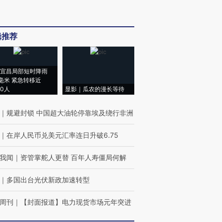
辑推荐
宜昌局部短时降雨
8毫米 紧急转移近
00人
显影｜瓜农的漫长等待
｜
规避封锁 中国超大油轮停靠埃及绕行非洲
｜
在岸人民币兑美元汇率连日升破6.75
我闻
｜
资管掌舵人更替 百年人寿僵局何解
｜
多国出台光伏新政加速转型
周刊
｜
【封面报道】电力现货市场元年突进