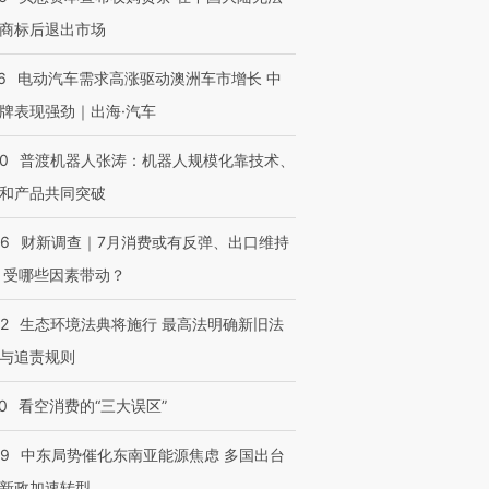
商标后退出市场
6
电动汽车需求高涨驱动澳洲车市增长 中
牌表现强劲｜出海·汽车
00
普渡机器人张涛：机器人规模化靠技术、
和产品共同突破
56
财新调查｜7月消费或有反弹、出口维持
 受哪些因素带动？
42
生态环境法典将施行 最高法明确新旧法
与追责规则
0
看空消费的“三大误区”
59
中东局势催化东南亚能源焦虑 多国出台
新政加速转型