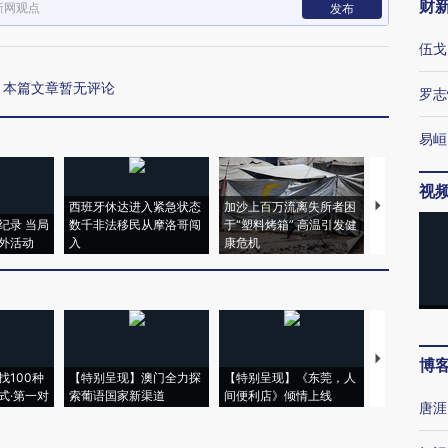
财
新网观点
发布
伍戈
本篇文章暂无评论
罗志
易峘
视
西班牙休达进入紧急状态
加沙上百万流离失所者困
视线｜HYR
纪录 当局
数千非法移民从摩洛哥闯
于“塑料烤箱” 高温引发健
术：是什么
外活动
入
康危机
心“花钱找虐
【推广】走
博
找100种
【特别呈现】澳门全力探
【特别呈现】《东莞，人
会，让数智科
式·第一对
索葡语国家新渠道
间便利店》倾情上线
业
唐涯