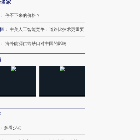
新名家
：
停不下来的价格？
恒
：
中美人工智能竞争：道路比技术更重要
：
海外能源供给缺口对中国的影响
频
OX的吸金
马航飞行员跨国走私7万
视线｜被称为“蟑螂”的印
让中产们甘
粒摇头丸 尿检体内含3种
度Z世代 用街头抗争将教
秘鲁纳斯
”？
毒品
育部长拱下台
13人遇难
进第四届链博
【商旅对话】华住集团
客
技“链”接产
【特别呈现】寻找100种
CFO：不靠规模取胜，华
【特别呈
有意思的生活方式·第三对
住三大增长引擎是什么？
有意思的
：
多看少动