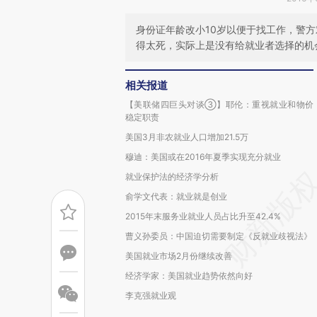
身份证年龄改小10岁以便于找工作，警方
得太死，实际上是没有给就业者选择的机
相关报道
【美联储四巨头对谈③】耶伦：重视就业和物价
稳定职责
美国3月非农就业人口增加21.5万
穆迪：美国或在2016年夏季实现充分就业
就业保护法的经济学分析
俞学文代表：就业就是创业
2015年末服务业就业人员占比升至42.4%
曹义孙委员：中国迫切需要制定《反就业歧视法》
美国就业市场2月份继续改善
经济学家：美国就业趋势依然向好
李克强就业观