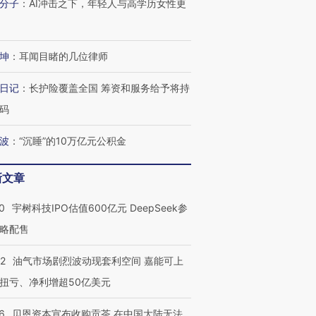
分子
：
AI冲击之下，年轻人与高学历女性更
坤
：
耳闻目睹的几位律师
日记
：
长护险覆盖全国 筹资和服务给予将持
码
波
：
“沉睡”的10万亿元公积金
新文章
0
宇树科技IPO估值600亿元 DeepSeek参
略配售
22
油气市场剧烈波动现套利空间 嘉能可上
扭亏、净利增超50亿美元
6
贝恩资本宣布收购贡茶 在中国大陆无法