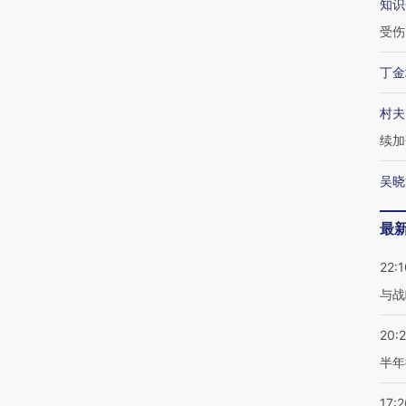
知识
受伤
丁金
村夫
续加
吴晓
最
22:1
与战
20:
半年
17:2