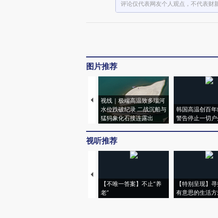
评论仅代表网友个人观点，不代表财
图片推荐
视线｜极端高温致多瑙河
水位跌破纪录 二战沉船与
韩国高温创百年
猛犸象化石接连露出
警告停止一切户
视听推荐
【不唯一答案】不止“养
【特别呈现】寻
老”
有意思的生活方