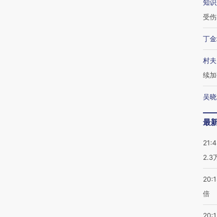
知识
受伤
丁金
村夫
续加
吴晓
最
21:
2.
20:
倍
20:1