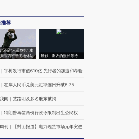
辑推荐
侵”还是“人道危机” 难
撕裂西班牙飞地休达
显影｜瓜农的漫长等待
｜
宇树发行市值610亿 先行者的加速和考验
｜
在岸人民币兑美元汇率连日升破6.75
我闻
｜
艾路明及多名股东被拘
｜
特朗普再签两份行政令限制出生公民权
周刊
｜
【封面报道】电力现货市场元年突进