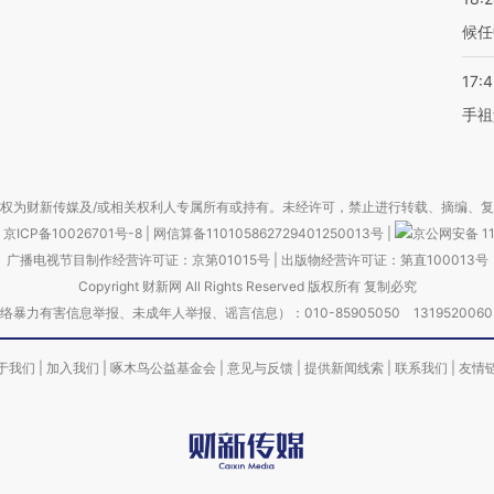
候任
17:
手祖
权为财新传媒及/或相关权利人专属所有或持有。未经许可，禁止进行转载、摘编、
京ICP备10026701号-8
|
网信算备110105862729401250013号
|
京公网安备 11
广播电视节目制作经营许可证：京第01015号
|
出版物经营许可证：第直100013号
Copyright 财新网 All Rights Reserved 版权所有 复制必究
害信息举报、未成年人举报、谣言信息）：010-85905050 13195200605 举报邮
于我们
|
加入我们
|
啄木鸟公益基金会
|
意见与反馈
|
提供新闻线索
|
联系我们
|
友情