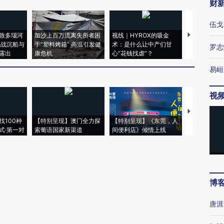
财
伍戈
致多瑙河
加沙上百万流离失所者困
视线｜HYROX的吸金
马航飞行员
二战沉船与
于“塑料烤箱” 高温引发健
术：是什么让中产们甘
粒摇头丸 尿
罗志
露出
康危机
心“花钱找虐”？
毒品
易峘
视
【推广】走
找100种
【特别呈现】澳门全力探
【特别呈现】《东莞，人
会，让数智科
式·第一对
索葡语国家新渠道
间便利店》倾情上线
业
博
唐涯