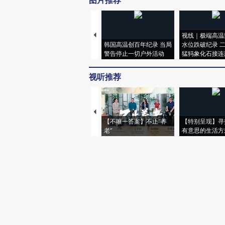
图片推荐
视线｜极端高温
韩国高温创百年纪录 当局
水位跌破纪录 
警告停止一切户外活动
猛犸象化石接连
视听推荐
【不唯一答案】不止“养
【特别呈现】寻
老”
有意思的生活方