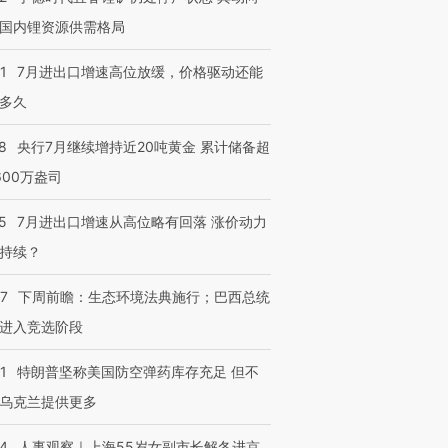
国内锂资源供需格局
1
7月进出口增速高位放缓，价格驱动还能
多久
8
央行7月继续增持近20吨黄金 累计储备超
600万盎司
5
7月进出口增速从高位略有回落 涨价动力
持续？
07
下周前瞻：生态环境法典施行；巴西总统
进入竞选阶段
1
特朗普坚称美国防空弹药库存充足 但不
乌克兰提供更多
24
人事观察｜上海55岁女副市长解冬进京