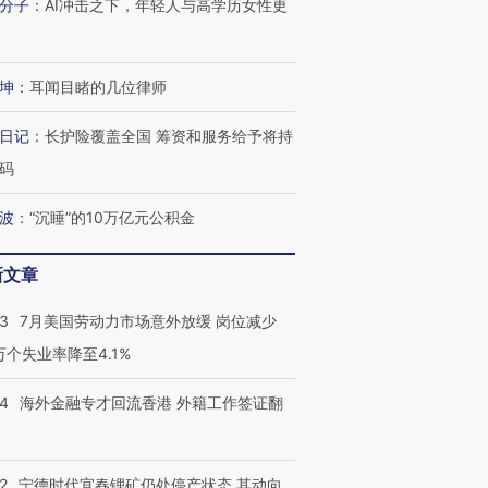
分子
：
AI冲击之下，年轻人与高学历女性更
坤
：
耳闻目睹的几位律师
日记
：
长护险覆盖全国 筹资和服务给予将持
码
波
：
“沉睡”的10万亿元公积金
新文章
43
7月美国劳动力市场意外放缓 岗位减少
3万个失业率降至4.1%
14
海外金融专才回流香港 外籍工作签证翻
2
宁德时代宜春锂矿仍处停产状态 其动向