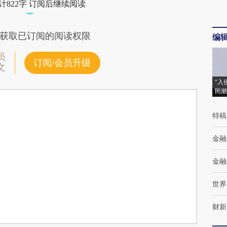
计822字 订阅后继续阅读
获取已订阅的阅读权限
编
员
订阅/会员升级
文
“入
民潮
特稿
金融
金融
世界
财新