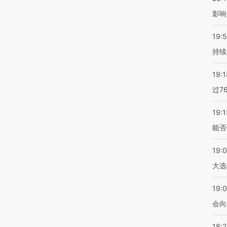
影响
19:5
持续
19:1
过7
19:1
能否
19:
大选
19:0
会向
18: