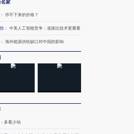
新名家
：
停不下来的价格？
跨国走私7万
视线｜被称为“蟑螂”的印
视线｜“入侵”还是“人道危
检体内含3种
度Z世代 用街头抗争将教
机”？难民潮撕裂西班牙
秘鲁纳斯
恒
：
中美人工智能竞争：道路比技术更重要
育部长拱下台
飞地休达
13人遇难
：
海外能源供给缺口对中国的影响
频
进第四届链博
【商旅对话】华住集团
技“链”接产
【特别呈现】寻找100种
CFO：不靠规模取胜，华
【特别呈
有意思的生活方式·第三对
住三大增长引擎是什么？
有意思的
客
：
多看少动