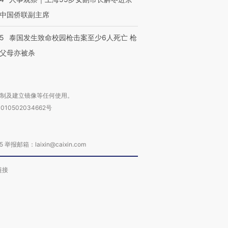
中国侨联副主席
45
泰国发生致命校园枪击案至少6人死亡 枪
父母亦被杀
复制及建立镜像等任何使用。
010502034662号
箱：laixin@caixin.com
链接