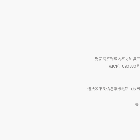
财新网所刊载内容之知识产
京ICP证090880号
违法和不良信息举报电话（涉网络暴力有
关