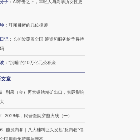
分子
：
AI冲击之下，年轻人与高学历女性更
坤
：
耳闻目睹的几位律师
日记
：
长护险覆盖全国 筹资和服务给予将持
码
波
：
“沉睡”的10万亿元公积金
新文章
09
刚果（金）再禁铜钴精矿出口，实际影响
大
2
2026年，民营医院穿越火线（一）
06
能源内参｜八大硅料巨头发起“反内卷”倡
全国用电负荷四创新高