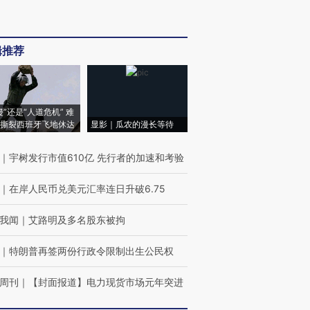
辑推荐
侵”还是“人道危机” 难
撕裂西班牙飞地休达
显影｜瓜农的漫长等待
｜
宇树发行市值610亿 先行者的加速和考验
｜
在岸人民币兑美元汇率连日升破6.75
我闻
｜
艾路明及多名股东被拘
｜
特朗普再签两份行政令限制出生公民权
周刊
｜
【封面报道】电力现货市场元年突进