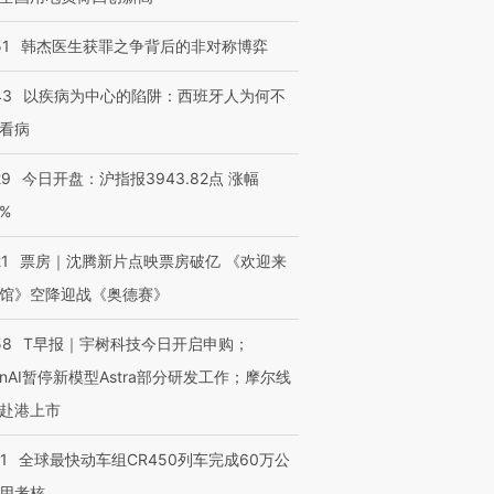
51
韩杰医生获罪之争背后的非对称博弈
43
以疾病为中心的陷阱：西班牙人为何不
看病
29
今日开盘：沪指报3943.82点 涨幅
0%
21
票房｜沈腾新片点映票房破亿 《欢迎来
馆》空降迎战《奥德赛》
58
T早报｜宇树科技今日开启申购；
enAI暂停新模型Astra部分研发工作；摩尔线
赴港上市
1
全球最快动车组CR450列车完成60万公
用考核