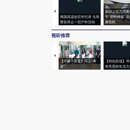
加沙上百万流离
韩国高温创百年纪录 当局
于“塑料烤箱” 
警告停止一切户外活动
康危机
视听推荐
【不唯一答案】不止“养
【特别呈现】寻
老”
有意思的生活方