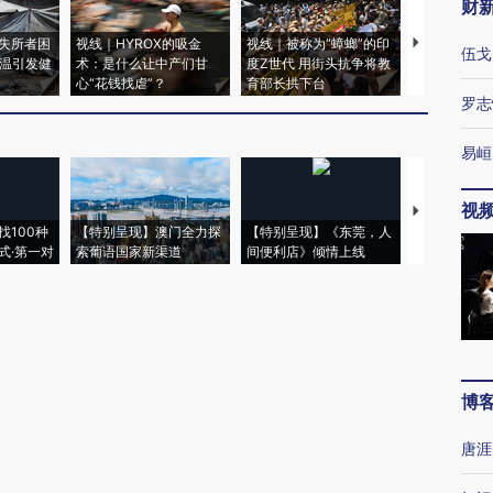
财
失所者困
视线｜HYROX的吸金
视线｜被称为“蟑螂”的印
视线｜“入侵
伍戈
高温引发健
术：是什么让中产们甘
度Z世代 用街头抗争将教
机”？难民潮
心“花钱找虐”？
育部长拱下台
飞地休达
罗志
易峘
视
【推广】走
找100种
【特别呈现】澳门全力探
【特别呈现】《东莞，人
会，让数智科
式·第一对
索葡语国家新渠道
间便利店》倾情上线
业
博
唐涯