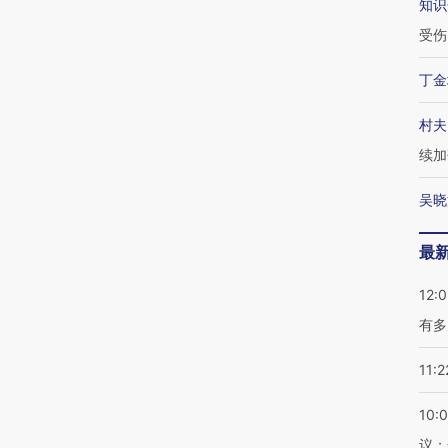
知识
受伤
丁金
村夫
续加
吴晓
最
12:
有多
11:2
10:
议；