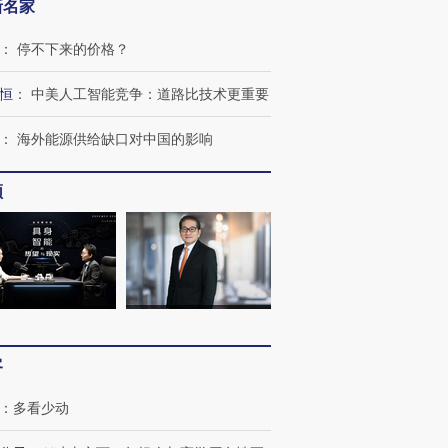
新名家
”还是“人道危
湖北宜昌局部短时降雨
哈尔滨遭遇短时极端强降
一周天下
：
停不下来的价格？
撕裂西班牙
128毫米 紧急转移近
雨 3小时累计雨量超80毫
枪杀8人
4000人
米
民涌入西
恒
：
中美人工智能竞争：道路比技术更重要
：
海外能源供给缺口对中国的影响
频
进第四届链博
【商旅对话】华住集团
技“链”接产
【特别呈现】寻找100种
CFO：不靠规模取胜，华
【特别呈
有意思的生活方式·第三对
住三大增长引擎是什么？
有意思的
客
：
多看少动