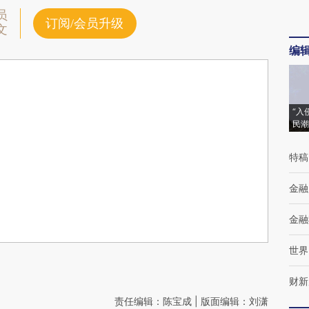
员
订阅/会员升级
文
编
“入
民潮
特稿
金融
金融
世界
财新
责任编辑：陈宝成 | 版面编辑：刘潇