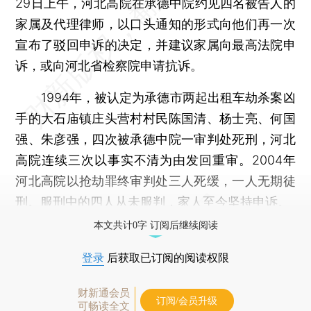
29日上午，河北高院在承德中院约见四名被告人的
家属及代理律师，以口头通知的形式向他们再一次
宣布了驳回申诉的决定，并建议家属向最高法院申
诉，或向河北省检察院申请抗诉。
1994年，被认定为承德市两起出租车劫杀案凶
手的大石庙镇庄头营村村民陈国清、杨士亮、何国
强、朱彦强，四次被承德中院一审判处死刑，河北
高院连续三次以事实不清为由发回重审。2004年
河北高院以抢劫罪终审判处三人死缓，一人无期徒
刑。服刑中的四人从未服判，家人至今坚持申诉。
本文共计0字 订阅后继续阅读
登录
后获取已订阅的阅读权限
财新通会员
订阅/会员升级
可畅读全文