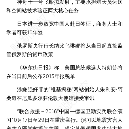
神舟十一号飞船拟发射，主要承担航天员运送
和空间站技术验证两大核心任务
日本进一步放宽中国人赴日签证，商务人士和
学者可获10年签
俄罗斯央行行长纳比乌琳娜将从当日起直接监
管俄罗斯的货币政策
《华尔街日报》称，美国总统候选人特朗普将
在当日前后公布2015年报税单
涉嫌强奸罪的“维基揭秘”网站创始人朱利安·阿
桑奇在厄瓜多尔驻伦敦大使馆接受审讯
“联合救援－2016”中国—德国卫勤实兵联合演
习10月17日至29日在重庆举行。演习以地震灾害人
道主义医学救援为主题，想定某假想国发生特大地