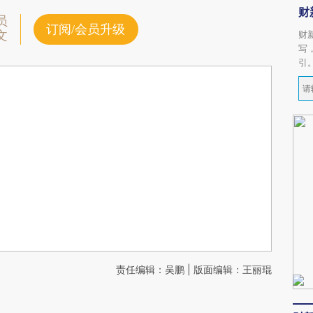
财
员
订阅/会员升级
文
财
写
引
责任编辑：吴鹏 | 版面编辑：王丽琨