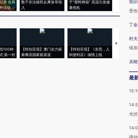
知识
纪录 当局
数千非法移民从摩洛哥闯
于“塑料烤箱” 高温引发健
粒摇头丸 尿
外活动
入
康危机
毒品
受伤
丁金
村夫
【推广】走
续加
找100种
【特别呈现】澳门全力探
【特别呈现】《东莞，人
会，让数智科
式·第一对
索葡语国家新渠道
间便利店》倾情上线
业
吴晓
最
15:1
14:
光伏
14:
撬动