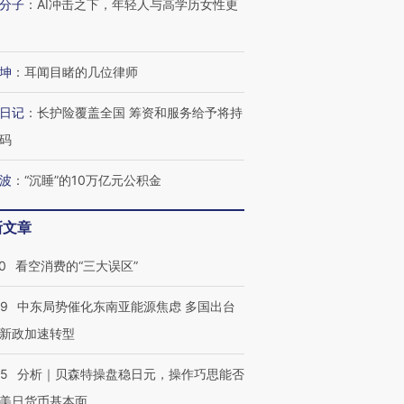
分子
：
AI冲击之下，年轻人与高学历女性更
检体内含3种
术：是什么让中产们甘
泽连斯基密集出访美英 索
度Z世代
心“花钱找虐”？
要防空导弹“救急”
育部长拱
坤
：
耳闻目睹的几位律师
日记
：
长护险覆盖全国 筹资和服务给予将持
进第四届链博
【商旅对话】华住集团
码
技“链”接产
【特别呈现】寻找100种
CFO：不靠规模取胜，华
【特别呈
有意思的生活方式·第三对
住三大增长引擎是什么？
有意思的
波
：
“沉睡”的10万亿元公积金
新文章
0
看空消费的“三大误区”
59
中东局势催化东南亚能源焦虑 多国出台
新政加速转型
05
分析｜贝森特操盘稳日元，操作巧思能否
美日货币基本面