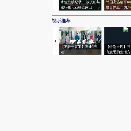
水位跌破纪录 二战沉船与
韩国高温创百年
猛犸象化石接连露出
警告停止一切户
视听推荐
【不唯一答案】不止“养
【特别呈现】寻
老”
有意思的生活方