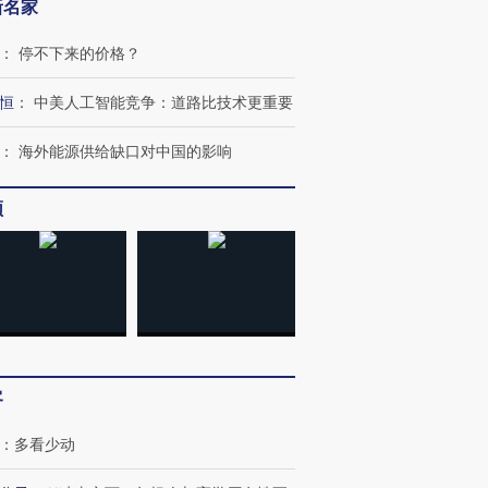
新名家
：
停不下来的价格？
恒
：
中美人工智能竞争：道路比技术更重要
：
海外能源供给缺口对中国的影响
频
客
：
多看少动
跨国走私7万
视线｜HYROX的吸金
视线｜被