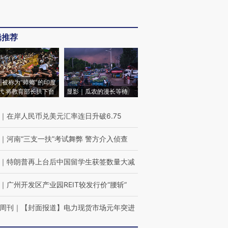
辑推荐
|被称为“蟑螂”的印度
代 将教育部长拱下台
显影｜瓜农的漫长等待
｜
在岸人民币兑美元汇率连日升破6.75
｜
河南“三支一扶”考试舞弊 警方介入侦查
｜
特朗普再上台后中国留学生获签数量大减
｜
广州开发区产业园REIT较发行价“腰斩”
周刊
｜
【封面报道】电力现货市场元年突进