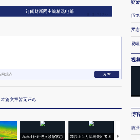
财
订阅财新网主编精选电邮
伍戈
罗志
易峘
视
新网观点
发布
本篇文章暂无评论
博
唐涯
西班牙休达进入紧急状态
加沙上百万流离失所者困
马航飞行员