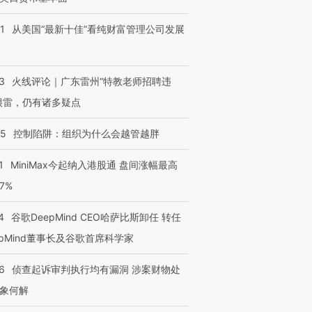
1
从美国“最新十佳”看纯财富管理公司发展
3
火线评论｜广东雷州“特教老师招聘违
很雷，仍有诸多疑点
05
控制陷阱：组织为什么会越管越胖
1
MiniMax今起纳入港股通 盘间涨幅最高
77%
4
谷歌DeepMind CEO哈萨比斯卸任 转任
epMind董事长及谷歌首席科学家
6
侦查起诉审判执行均有漏洞 涉案财物处
象何解