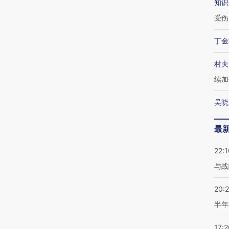
知识
受伤
丁金
村夫
续加
吴晓
最
22:1
与战
20:
半年
17:2