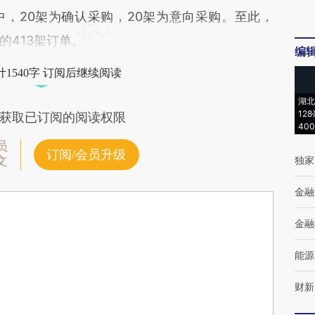
。其中，20架为确认采购，20架为意向采购。至此，
的413架订单。
编
1540字 订阅后继续阅读
湖北
12
获取已订阅的阅读权限
40
员
订阅/会员升级
文
独家
金融
金融
能源
财新