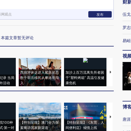
财
伍戈
新网观点
发布
罗志
本篇文章暂无评论
易峘
视
西班牙休达进入紧急状态
加沙上百万流离失所者困
视线｜HYR
纪录 当局
数千非法移民从摩洛哥闯
于“塑料烤箱” 高温引发健
术：是什么
外活动
入
康危机
心“花钱找虐
博
【推广】走
唐涯
找100种
【特别呈现】澳门全力探
【特别呈现】《东莞，人
会，让数智科
式·第一对
索葡语国家新渠道
间便利店》倾情上线
业