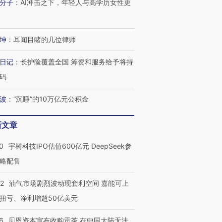
分子
：
AI冲击之下，年轻人与高学历女性更
坤
：
耳闻目睹的几位律师
日记
：
长护险覆盖全国 筹资和服务给予将持
码
波
：
“沉睡”的10万亿元公积金
新文章
0
宇树科技IPO估值600亿元 DeepSeek参
略配售
22
油气市场剧烈波动现套利空间 嘉能可上
扭亏、净利增超50亿美元
6
贝恩资本宣布收购贡茶 在中国大陆无法