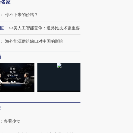
新名家
：
停不下来的价格？
恒
：
中美人工智能竞争：道路比技术更重要
：
海外能源供给缺口对中国的影响
频
OX的吸金
马航飞行员跨国走私7万
视线｜被称为“蟑螂”的印
让中产们甘
粒摇头丸 尿检体内含3种
度Z世代 用街头抗争将教
秘鲁纳斯
”？
毒品
育部长拱下台
13人遇难
客
进第四届链博
【商旅对话】华住集团
：
多看少动
技“链”接产
【特别呈现】寻找100种
CFO：不靠规模取胜，华
【特别呈
有意思的生活方式·第三对
住三大增长引擎是什么？
有意思的