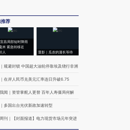
辑推荐
宜昌局部短时降雨
8毫米 紧急转移近
00人
显影｜瓜农的漫长等待
｜
规避封锁 中国超大油轮停靠埃及绕行非洲
｜
在岸人民币兑美元汇率连日升破6.75
我闻
｜
资管掌舵人更替 百年人寿僵局何解
｜
多国出台光伏新政加速转型
周刊
｜
【封面报道】电力现货市场元年突进