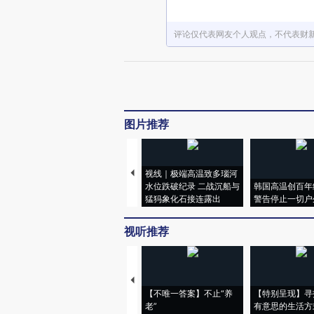
评论仅代表网友个人观点，不代表财
图片推荐
视线｜极端高温致多瑙河
水位跌破纪录 二战沉船与
韩国高温创百年
猛犸象化石接连露出
警告停止一切户
视听推荐
【不唯一答案】不止“养
【特别呈现】寻
老”
有意思的生活方