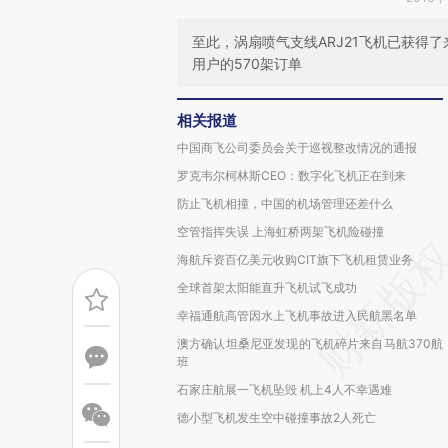
至此，涡扇喷气支线ARJ21飞机已获得了
用户的570架订单
相关报道
中国商飞公司委员会关于巡视整改情况的通报
罗克韦尔柯林斯CEO：数字化飞机正在到来
防止飞机相撞，中国的机场管理还差什么
空管指挥失误 上海虹桥两架飞机险碰撞
海航斥资百亿美元收购CIT旗下飞机租赁业务
全球首架太阳能直升飞机试飞成功
幸福通航高管因水上飞机事故进入民航黑名单
澳方确认坦桑尼亚发现的飞机碎片来自马航370航
班
石家庄航展一飞机坠毁 机上4人不幸遇难
德小型飞机发生空中碰撞事故2人死亡