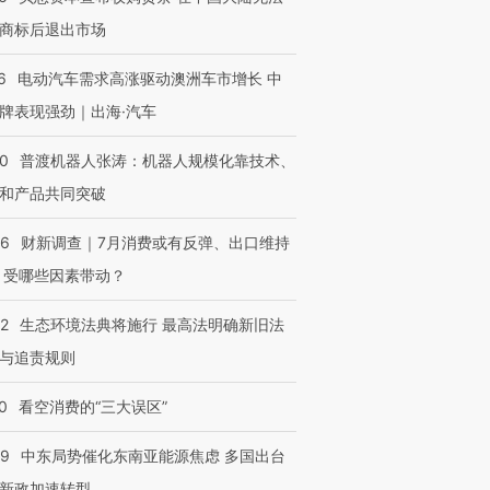
商标后退出市场
6
电动汽车需求高涨驱动澳洲车市增长 中
牌表现强劲｜出海·汽车
00
普渡机器人张涛：机器人规模化靠技术、
和产品共同突破
56
财新调查｜7月消费或有反弹、出口维持
 受哪些因素带动？
42
生态环境法典将施行 最高法明确新旧法
与追责规则
0
看空消费的“三大误区”
59
中东局势催化东南亚能源焦虑 多国出台
新政加速转型