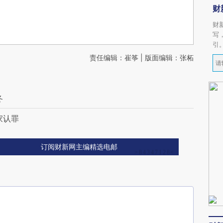
财
财
写
引
责任编辑：崔筝 | 版面编辑：张柘
冬
家认罪
订阅财新网主编精选电邮