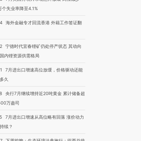
3万个失业率降至4.1%
14
海外金融专才回流香港 外籍工作签证翻
2
宁德时代宜春锂矿仍处停产状态 其动向
国内锂资源供需格局
1
7月进出口增速高位放缓，价格驱动还能
多久
8
央行7月继续增持近20吨黄金 累计储备超
600万盎司
5
7月进出口增速从高位略有回落 涨价动力
持续？
07
下周前瞻：生态环境法典施行；巴西总统