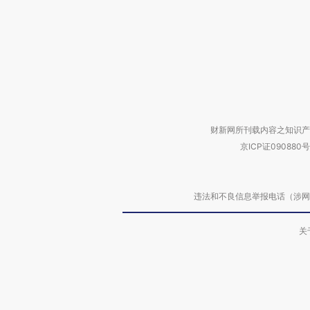
财新网所刊载内容之知识产
京ICP证090880号
违法和不良信息举报电话（涉网络暴力有
关