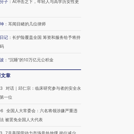
分子
：
AI冲击之下，年轻人与高学历女性更
坤
：
耳闻目睹的几位律师
日记
：
长护险覆盖全国 筹资和服务给予将持
码
波
：
“沉睡”的10万亿元公积金
新文章
53
对话｜邱仁宗：临床研究参与者的安全永
第一位
06
全国人大常委会：六名将领涉嫌严重违
法 被罢免全国人大代表
43
7月美国劳动力市场意外放缓 岗位减少