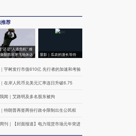
辑推荐
侵”还是“人道危机” 难
撕裂西班牙飞地休达
显影｜瓜农的漫长等待
｜
宇树发行市值610亿 先行者的加速和考验
｜
在岸人民币兑美元汇率连日升破6.75
我闻
｜
艾路明及多名股东被拘
｜
特朗普再签两份行政令限制出生公民权
周刊
｜
【封面报道】电力现货市场元年突进