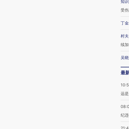
知识
受伤
丁金
村夫
续加
吴晓
最
10:
远是
08:
纪违
21: