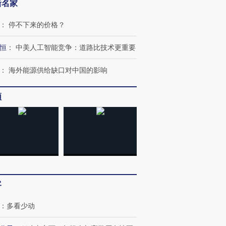
新名家
：
停不下来的价格？
恒
：
中美人工智能竞争：道路比技术更重要
：
海外能源供给缺口对中国的影响
频
跨国走私7万
视线｜被称为“蟑螂”的印
视线｜“入侵”还是“人道危
检体内含3种
度Z世代 用街头抗争将教
机”？难民潮撕裂西班牙
秘鲁纳斯
育部长拱下台
飞地休达
13人遇难
客
进第四届链博
【商旅对话】华住集团
技“链”接产
【特别呈现】寻找100种
CFO：不靠规模取胜，华
【特别呈
：
多看少动
有意思的生活方式·第三对
住三大增长引擎是什么？
有意思的