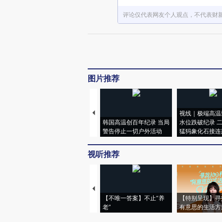
评论仅代表网友个人观点，不代表财
图片推荐
视线｜极端高温
韩国高温创百年纪录 当局
水位跌破纪录 
警告停止一切户外活动
猛犸象化石接连
视听推荐
【不唯一答案】不止“养
【特别呈现】寻
老”
有意思的生活方