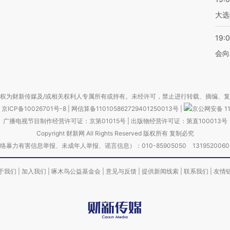
大选
19:0
会向
权为财新传媒及/或相关权利人专属所有或持有。未经许可，禁止进行转载、摘编、
京ICP备10026701号-8
|
网信算备110105862729401250013号
|
京公网安备 11
广播电视节目制作经营许可证：京第01015号
|
出版物经营许可证：第直100013号
Copyright 财新网 All Rights Reserved 版权所有 复制必究
害信息举报、未成年人举报、谣言信息）：010-85905050 13195200605 举报邮
于我们
|
加入我们
|
啄木鸟公益基金会
|
意见与反馈
|
提供新闻线索
|
联系我们
|
友情