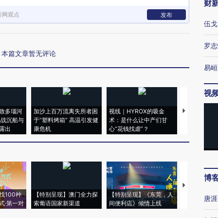
财
新网观点
发布
伍戈
罗志
本篇文章暂无评论
易峘
视
致多瑙河
加沙上百万流离失所者困
视线｜HYROX的吸金
马航飞行员
二战沉船与
于“塑料烤箱” 高温引发健
术：是什么让中产们甘
粒摇头丸 尿
露出
康危机
心“花钱找虐”？
毒品
博
【推广】走
找100种
【特别呈现】澳门全力探
【特别呈现】《东莞，人
会，让数智科
唐涯
式·第一对
索葡语国家新渠道
间便利店》倾情上线
业