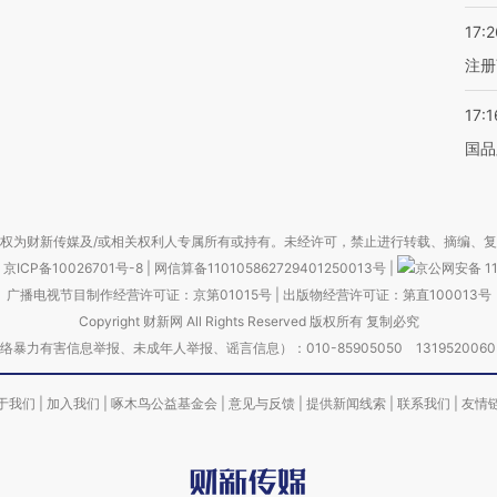
17:2
注册
17:1
国品
权为财新传媒及/或相关权利人专属所有或持有。未经许可，禁止进行转载、摘编、
京ICP备10026701号-8
|
网信算备110105862729401250013号
|
京公网安备 11
广播电视节目制作经营许可证：京第01015号
|
出版物经营许可证：第直100013号
Copyright 财新网 All Rights Reserved 版权所有 复制必究
害信息举报、未成年人举报、谣言信息）：010-85905050 13195200605 举报邮
于我们
|
加入我们
|
啄木鸟公益基金会
|
意见与反馈
|
提供新闻线索
|
联系我们
|
友情