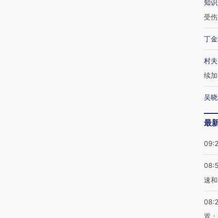
知识
受伤
丁金
村夫
续加
吴晓
最
09:
08:
速和
08:
置；