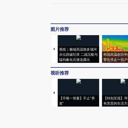
图片推荐
视线｜极端高温致多瑙河
水位跌破纪录 二战沉船与
韩国高温创百年
猛犸象化石接连露出
警告停止一切户
视听推荐
【不唯一答案】不止“养
【特别呈现】寻
老”
有意思的生活方