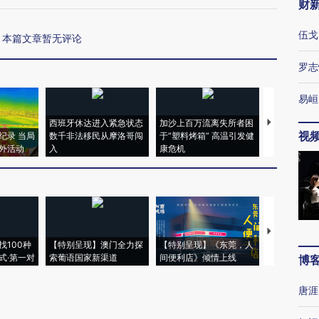
财
伍戈
本篇文章暂无评论
罗志
易峘
西班牙休达进入紧急状态
加沙上百万流离失所者困
视线｜HYR
视
纪录 当局
数千非法移民从摩洛哥闯
于“塑料烤箱” 高温引发健
术：是什么
外活动
入
康危机
心“花钱找虐
【推广】走
找100种
【特别呈现】澳门全力探
【特别呈现】《东莞，人
会，让数智科
式·第一对
索葡语国家新渠道
间便利店》倾情上线
业
博
唐涯