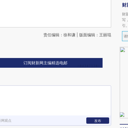
财
财
写
引
责任编辑：徐和谦 | 版面编辑：王丽琨
订阅财新网主编精选电邮
新网观点
发布