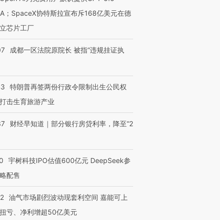
NA；SpaceX协特斯拉宣布斥168亿美元在德
立芯片工厂
07
成都一区法院原院长 被指“违规挂证执
43
特朗普再签两份行政令限制出生公民权
打击生育旅游产业
37
财经早知道｜部分银行房贷利率，降至“2
0
宇树科技IPO估值600亿元 DeepSeek参
略配售
22
油气市场剧烈波动现套利空间 嘉能可上
扭亏、净利增超50亿美元