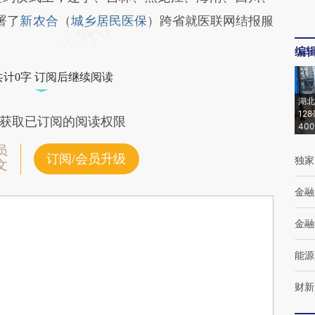
署了
新农合
（
城乡居民医保
）跨省就医联网结报服
编
共计0字 订阅后继续阅读
湖北
12
获取已订阅的阅读权限
40
员
订阅/会员升级
独家
文
金融
金融
能源
财新