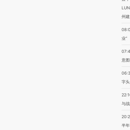
LU
州建
08:
业”
07:
意图
06:
字头
22:1
与战
20:
半年