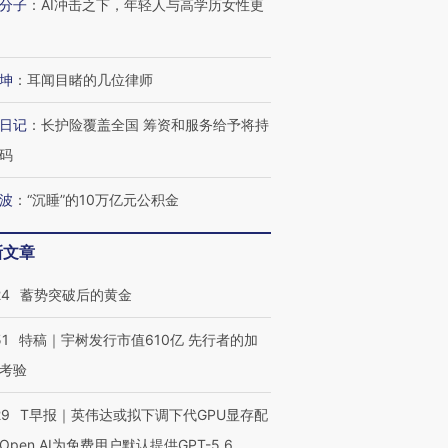
分子
：
AI冲击之下，年轻人与高学历女性更
坤
：
耳闻目睹的几位律师
日记
：
长护险覆盖全国 筹资和服务给予将持
码
波
：
“沉睡”的10万亿元公积金
新文章
24
蓄势突破后的黄金
51
特稿｜宇树发行市值610亿 先行者的加
考验
29
T早报｜英伟达或拟下调下代GPU显存配
Open AI为免费用户默认提供GPT-5.6