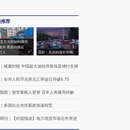
辑推荐
宜昌局部短时降雨
8毫米 紧急转移近
00人
显影｜瓜农的漫长等待
｜
规避封锁 中国超大油轮停靠埃及绕行非洲
｜
在岸人民币兑美元汇率连日升破6.75
我闻
｜
资管掌舵人更替 百年人寿僵局何解
｜
多国出台光伏新政加速转型
周刊
｜
【封面报道】电力现货市场元年突进