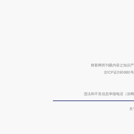
财新网所刊载内容之知识产
京ICP证090880号
违法和不良信息举报电话（涉网络暴力有
关