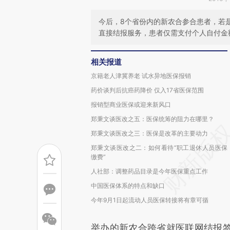
今后，8个省份内的新农合参合患者，若
直接结报服务，患者仅需支付个人自付金
相关报道
京籍老人津冀养老 试水异地医保报销
药价谈判后抗癌药降价 仅入17省医保范围
报销型商业医保或迎来新风口
郑秉文谈医改之五：医保统筹的阻力在哪里？
郑秉文谈医改之三：医保是改革的主要动力
郑秉文谈医改之二：如何看待“职工退休人员医保
缴费”
人社部：调整药品目录是今年医保重点工作
中国医保体系的特点和缺口
今年9月1日起流动人员医保转接将有章可循
举办的新农合跨省就医联网结报