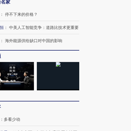
新名家
：
停不下来的价格？
恒
：
中美人工智能竞争：道路比技术更重要
：
海外能源供给缺口对中国的影响
OX的吸金
马航飞行员跨国走私7万
视线｜被称为“蟑螂”的印
频
让中产们甘
粒摇头丸 尿检体内含3种
度Z世代 用街头抗争将教
秘鲁纳斯
”？
毒品
育部长拱下台
13人遇难
进第四届链博
【商旅对话】华住集团
技“链”接产
【特别呈现】寻找100种
CFO：不靠规模取胜，华
【特别呈
有意思的生活方式·第三对
住三大增长引擎是什么？
有意思的
客
：
多看少动