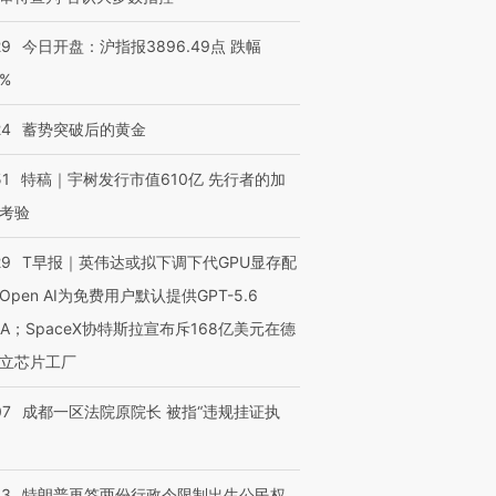
29
今日开盘：沪指报3896.49点 跌幅
0%
24
蓄势突破后的黄金
51
特稿｜宇树发行市值610亿 先行者的加
考验
29
T早报｜英伟达或拟下调下代GPU显存配
Open AI为免费用户默认提供GPT-5.6
NA；SpaceX协特斯拉宣布斥168亿美元在德
立芯片工厂
07
成都一区法院原院长 被指“违规挂证执
43
特朗普再签两份行政令限制出生公民权