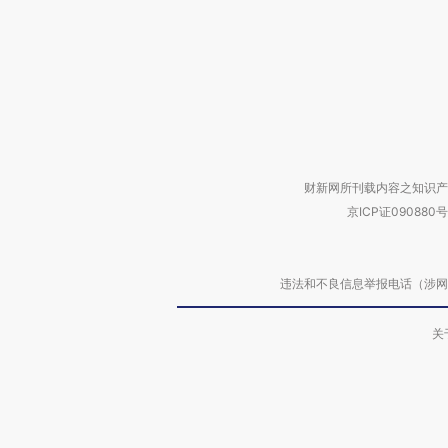
财新网所刊载内容之知识产
京ICP证090880号
违法和不良信息举报电话（涉网络暴力有
关