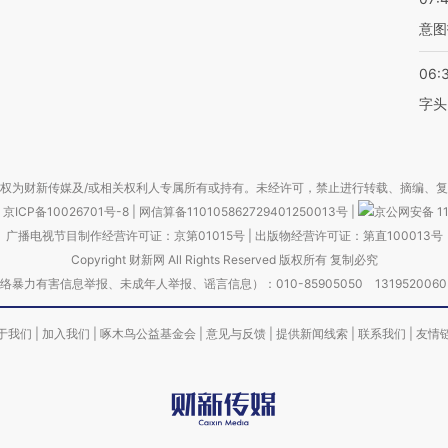
意图
06:
字头
权为财新传媒及/或相关权利人专属所有或持有。未经许可，禁止进行转载、摘编、
京ICP备10026701号-8
|
网信算备110105862729401250013号
|
京公网安备 11
广播电视节目制作经营许可证：京第01015号
|
出版物经营许可证：第直100013号
Copyright 财新网 All Rights Reserved 版权所有 复制必究
害信息举报、未成年人举报、谣言信息）：010-85905050 13195200605 举报邮
于我们
|
加入我们
|
啄木鸟公益基金会
|
意见与反馈
|
提供新闻线索
|
联系我们
|
友情