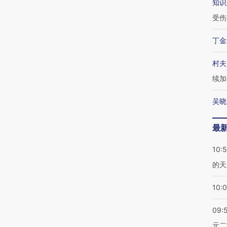
知识
受伤
丁金
村夫
续加
吴晓
最
10:
的天
10:
09:
元二