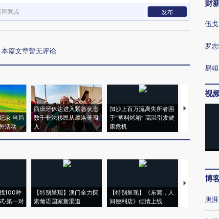
财
新网观点
发布
伍戈
罗志
本篇文章暂无评论
易峘
视
西班牙休达进入紧急状态
加沙上百万流离失所者困
视线｜HYR
纪录 当局
数千非法移民从摩洛哥闯
于“塑料烤箱” 高温引发健
术：是什么
外活动
入
康危机
心“花钱找虐
博
【推广】走
找100种
【特别呈现】澳门全力探
【特别呈现】《东莞，人
会，让数智科
唐涯
式·第一对
索葡语国家新渠道
间便利店》倾情上线
业