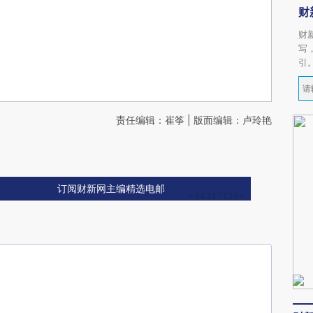
财
财
写
引
责任编辑：崔筝 | 版面编辑：卢玲艳
订阅财新网主编精选电邮