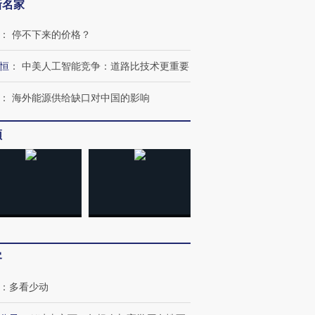
新名家
：
停不下来的价格？
恒
：
中美人工智能竞争：道路比技术更重要
：
海外能源供给缺口对中国的影响
频
OX的吸金
马航飞行员跨国走私7万
视线｜被称为“蟑螂”的印
让中产们甘
粒摇头丸 尿检体内含3种
度Z世代 用街头抗争将教
秘鲁纳斯
”？
毒品
育部长拱下台
13人遇难
客
进第四届链博
【商旅对话】华住集团
技“链”接产
【特别呈现】寻找100种
CFO：不靠规模取胜，华
【特别呈
：
多看少动
有意思的生活方式·第三对
住三大增长引擎是什么？
有意思的