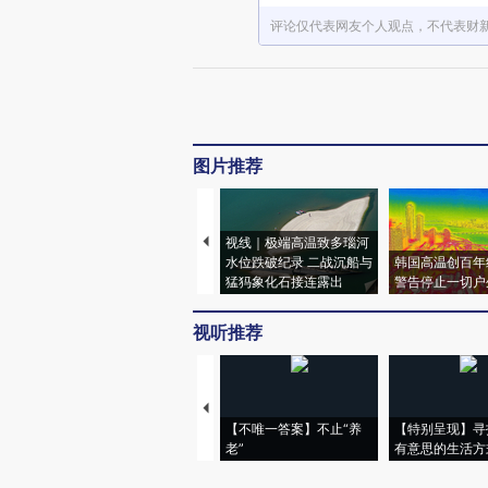
评论仅代表网友个人观点，不代表财
图片推荐
视线｜极端高温致多瑙河
水位跌破纪录 二战沉船与
韩国高温创百年
猛犸象化石接连露出
警告停止一切户
视听推荐
【不唯一答案】不止“养
【特别呈现】寻
老”
有意思的生活方