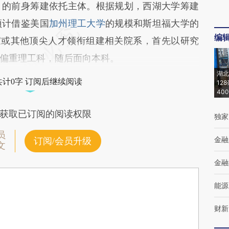
）的前身筹建依托主体。根据规划，西湖大学筹建
预计借鉴美国
加州理工大学
的规模和斯坦福大学的
编
家或其他顶尖人才领衔组建相关院系，首先以研究
偏重理工科，随后面向本科。
湖北
共计0字 订阅后继续阅读
12
40
获取已订阅的阅读权限
独家
员
金融
订阅/会员升级
文
金融
能源
财新