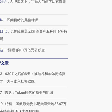
分子
：
AI冲击之下，年轻人与高学历女性更
坤
：
耳闻目睹的几位律师
日记
：
长护险覆盖全国 筹资和服务给予将持
码
波
：
“沉睡”的10万亿元公积金
新文章
53
439%之后的6天：被硅谷和华尔街追捧
才，为何走入杠杆误区
07
陈龙：Token时代的商业与组织
50
特稿｜国航原党委书记樊澄受贿3847万
审待宣判 否认大多数指控