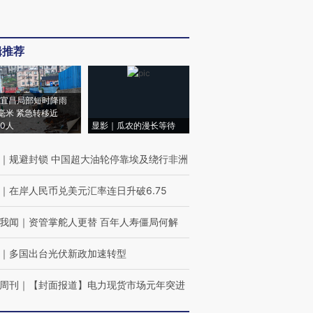
辑推荐
宜昌局部短时降雨
8毫米 紧急转移近
00人
显影｜瓜农的漫长等待
｜
规避封锁 中国超大油轮停靠埃及绕行非洲
｜
在岸人民币兑美元汇率连日升破6.75
我闻
｜
资管掌舵人更替 百年人寿僵局何解
｜
多国出台光伏新政加速转型
周刊
｜
【封面报道】电力现货市场元年突进