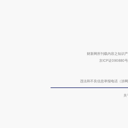
财新网所刊载内容之知识产
京ICP证090880号
违法和不良信息举报电话（涉网络暴力有
关