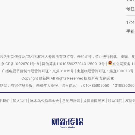
候任
17:
手祖
权为财新传媒及/或相关权利人专属所有或持有。未经许可，禁止进行转载、摘编、
京ICP备10026701号-8
|
网信算备110105862729401250013号
|
京公网安备 11
广播电视节目制作经营许可证：京第01015号
|
出版物经营许可证：第直100013号
Copyright 财新网 All Rights Reserved 版权所有 复制必究
害信息举报、未成年人举报、谣言信息）：010-85905050 13195200605 举报邮
于我们
|
加入我们
|
啄木鸟公益基金会
|
意见与反馈
|
提供新闻线索
|
联系我们
|
友情