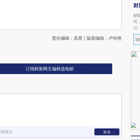
财
财
写
引
责任编辑：高昱 | 版面编辑：卢玲艳
订阅财新网主编精选电邮
新网观点
发布