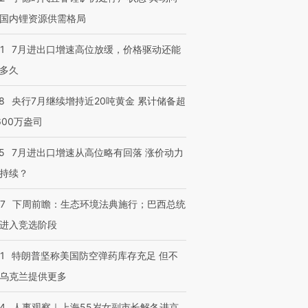
国内锂资源供需格局
1
7月进出口增速高位放缓，价格驱动还能
多久
8
央行7月继续增持近20吨黄金 累计储备超
600万盎司
5
7月进出口增速从高位略有回落 涨价动力
持续？
07
下周前瞻：生态环境法典施行；巴西总统
进入竞选阶段
1
特朗普坚称美国防空弹药库存充足 但不
乌克兰提供更多
24
人事观察｜上海55岁女副市长解冬进京