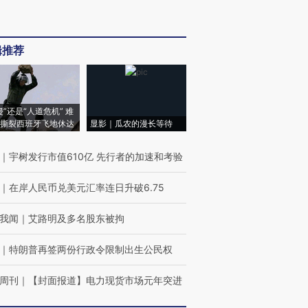
辑推荐
侵”还是“人道危机” 难
撕裂西班牙飞地休达
显影｜瓜农的漫长等待
｜
宇树发行市值610亿 先行者的加速和考验
｜
在岸人民币兑美元汇率连日升破6.75
我闻
｜
艾路明及多名股东被拘
｜
特朗普再签两份行政令限制出生公民权
周刊
｜
【封面报道】电力现货市场元年突进