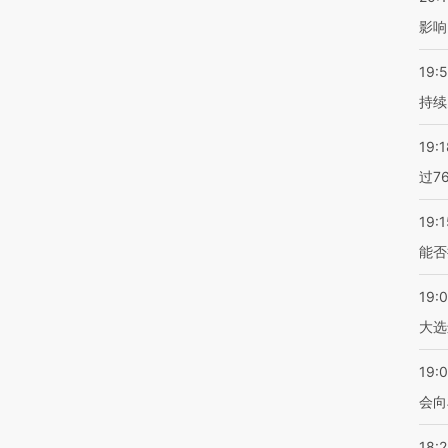
影响
19:5
持续
19:1
过7
19:1
能否
19:
大选
19:0
会向
18: