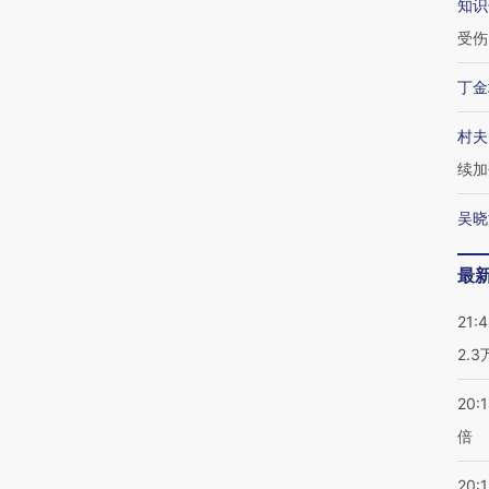
知识
受伤
丁金
村夫
续加
吴晓
最
21:
2.
20:
倍
20:1