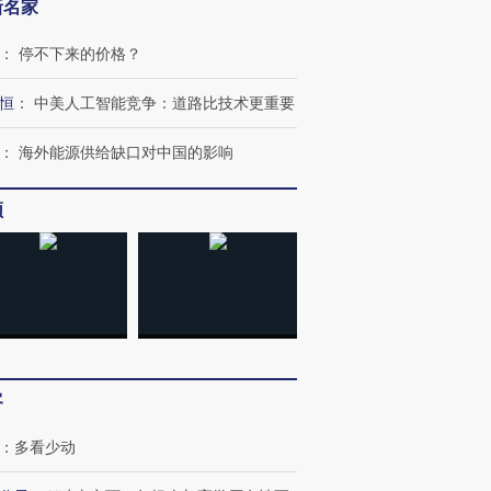
新名家
：
停不下来的价格？
恒
：
中美人工智能竞争：道路比技术更重要
：
海外能源供给缺口对中国的影响
跨国走私7万
视线｜被称为“蟑螂”的印
视线｜“入侵”还是“人道危
频
检体内含3种
度Z世代 用街头抗争将教
机”？难民潮撕裂西班牙
秘鲁纳斯
育部长拱下台
飞地休达
13人遇难
进第四届链博
【商旅对话】华住集团
技“链”接产
【特别呈现】寻找100种
CFO：不靠规模取胜，华
【特别呈
有意思的生活方式·第三对
住三大增长引擎是什么？
有意思的
客
：
多看少动