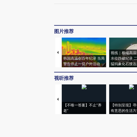
图片推荐
视线｜极端高温
韩国高温创百年纪录 当局
水位跌破纪录 
警告停止一切户外活动
猛犸象化石接连
视听推荐
【不唯一答案】不止“养
【特别呈现】寻
老”
有意思的生活方