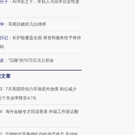
分子
：
AI冲击之下，年轻人与高学历女性更
坤
：
耳闻目睹的几位律师
日记
：
长护险覆盖全国 筹资和服务给予将持
码
波
：
“沉睡”的10万亿元公积金
新文章
43
7月美国劳动力市场意外放缓 岗位减少
3万个失业率降至4.1%
14
海外金融专才回流香港 外籍工作签证翻
2
宁德时代宜春锂矿仍处停产状态 其动向