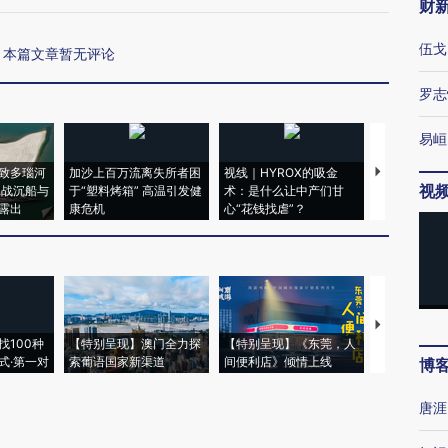
财
伍戈
本篇文章暂无评论
罗志
易峘
致多瑙河
加沙上百万流离失所者困
视线｜HYROX的吸金
马航飞行员
视
二战沉船与
于“塑料烤箱” 高温引发健
术：是什么让中产们甘
粒摇头丸 尿
露出
康危机
心“花钱找虐”？
毒品
【推广】走
找100种
【特别呈现】澳门全力探
【特别呈现】《东莞，人
会，让数智科
式·第一对
索葡语国家新渠道
间便利店》倾情上线
业
博
唐涯