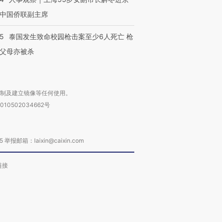
中国侨联副主席
45
泰国发生致命校园枪击案至少6人死亡 枪
父母亦被杀
复制及建立镜像等任何使用。
010502034662号
箱：laixin@caixin.com
链接