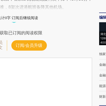
准，8架次进港航班备降其他机场。
编
共计0字 订阅后继续阅读
获取已订阅的阅读权限
湖北
12
员
40
订阅/会员升级
文
独家
金融
金融
能源
财新