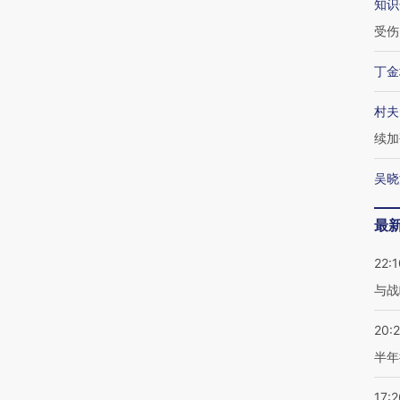
知识
受伤
丁金
村夫
续加
吴晓
最
22:1
与战
20:
半年
17:2