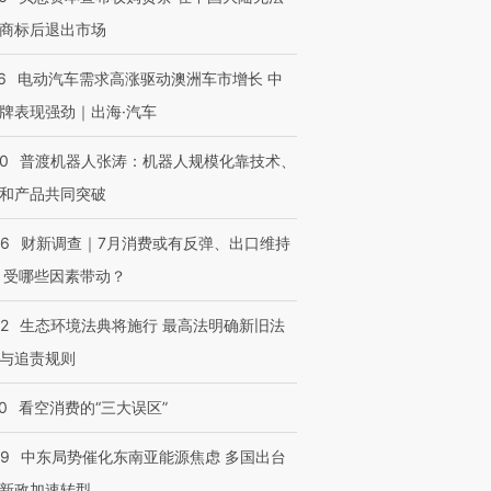
商标后退出市场
6
电动汽车需求高涨驱动澳洲车市增长 中
牌表现强劲｜出海·汽车
00
普渡机器人张涛：机器人规模化靠技术、
和产品共同突破
56
财新调查｜7月消费或有反弹、出口维持
 受哪些因素带动？
42
生态环境法典将施行 最高法明确新旧法
与追责规则
0
看空消费的“三大误区”
59
中东局势催化东南亚能源焦虑 多国出台
新政加速转型