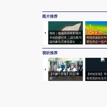
图片推荐
视线｜极端高温致多瑙河
水位跌破纪录 二战沉船与
韩国高温创百年
猛犸象化石接连露出
警告停止一切户
视听推荐
【不唯一答案】不止“养
【特别呈现】寻
老”
有意思的生活方