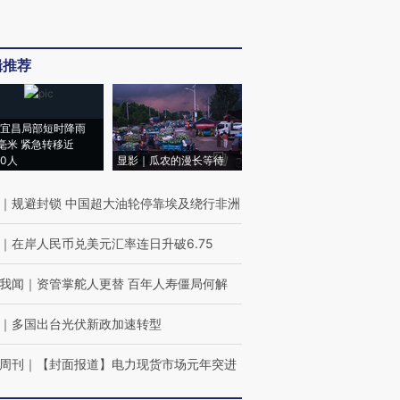
辑推荐
宜昌局部短时降雨
8毫米 紧急转移近
00人
显影｜瓜农的漫长等待
｜
规避封锁 中国超大油轮停靠埃及绕行非洲
｜
在岸人民币兑美元汇率连日升破6.75
我闻
｜
资管掌舵人更替 百年人寿僵局何解
｜
多国出台光伏新政加速转型
周刊
｜
【封面报道】电力现货市场元年突进