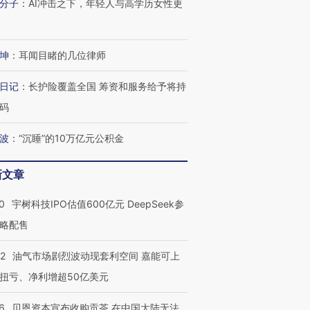
分子
：
AI冲击之下，年轻人与高学历女性更
坤
：
耳闻目睹的几位律师
日记
：
长护险覆盖全国 筹资和服务给予将持
码
波
：
“沉睡”的10万亿元公积金
新文章
0
宇树科技IPO估值600亿元 DeepSeek参
略配售
22
油气市场剧烈波动现套利空间 嘉能可上
扭亏、净利增超50亿美元
6
贝恩资本宣布收购贡茶 在中国大陆无法