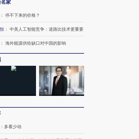
新名家
：
停不下来的价格？
恒
：
中美人工智能竞争：道路比技术更重要
：
海外能源供给缺口对中国的影响
OX的吸金
马航飞行员跨国走私7万
视线｜被称为“蟑螂”的印
让中产们甘
粒摇头丸 尿检体内含3种
度Z世代 用街头抗争将教
秘鲁纳斯
”？
毒品
育部长拱下台
13人遇难
频
进第四届链博
【商旅对话】华住集团
技“链”接产
【特别呈现】寻找100种
CFO：不靠规模取胜，华
【特别呈
有意思的生活方式·第三对
住三大增长引擎是什么？
有意思的
客
：
多看少动