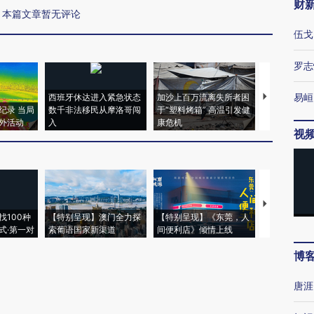
财
本篇文章暂无评论
伍戈
罗志
易峘
西班牙休达进入紧急状态
加沙上百万流离失所者困
视线｜HYR
纪录 当局
数千非法移民从摩洛哥闯
于“塑料烤箱” 高温引发健
术：是什么
外活动
入
康危机
心“花钱找虐
视
【推广】走
找100种
【特别呈现】澳门全力探
【特别呈现】《东莞，人
会，让数智科
式·第一对
索葡语国家新渠道
间便利店》倾情上线
业
博
唐涯