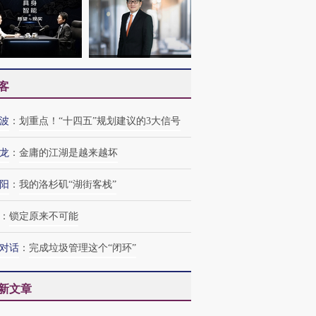
客
波
：
划重点！“十四五”规划建议的3大信号
龙
：
金庸的江湖是越来越坏
阳
：
我的洛杉矶“湖街客栈”
：
锁定原来不可能
对话
：
完成垃圾管理这个“闭环”
新文章