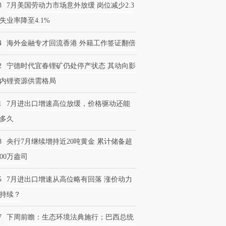
3
7月美国劳动力市场意外放缓 岗位减少2.3
失业率降至4.1%
4
海外金融专才回流香港 外籍工作签证翻倍
2
宁德时代宜春锂矿仍处停产状态 其动向影
内锂资源供需格局
1
7月进出口增速高位放缓，价格驱动还能
多久
8
央行7月继续增持近20吨黄金 累计储备超
600万盎司
5
7月进出口增速从高位略有回落 涨价动力
持续？
7
下周前瞻：生态环境法典施行；巴西总统