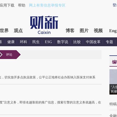
登
应用下载
帮助
网上有害信息举报专区
世界
观点
博客
图片
视频
Eng
源
健康
环科
民生
ESG
数字说
比较
中国改革
专题
评论
编
位，切实放开多点执业政策，公平公正地将社会办医纳入医保支付体系
“入
民潮
度”注意义务，即排名越靠前的推广信息，搜索引擎的注意义务就越高，在
特稿
金融