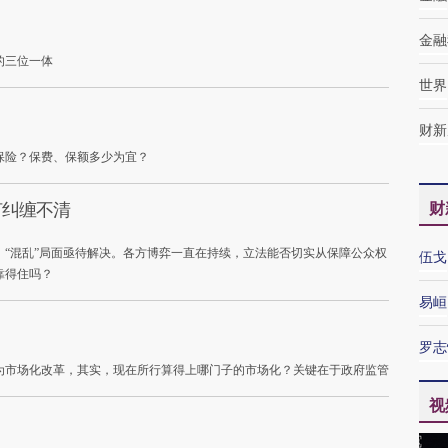
金融
的三位一体
世界
财新
保险？保费、保额多少为宜？
何纠缠不清
财
“混乱”局面亟待解决。各方博弈一直在持续，立法能否切实从保障公众权
伍戈
靠得住吗？
易峘
罗志
为市场化改革，其实，现在所行算得上哪门子的市场化？关键在于政府监管
视