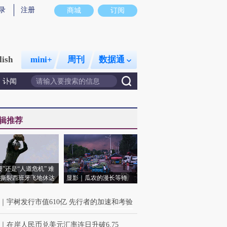
录
注册
商城
订阅
lish
mini+
周刊
数据通
讣闻
辑推荐
侵”还是“人道危机” 难
撕裂西班牙飞地休达
显影｜瓜农的漫长等待
｜
宇树发行市值610亿 先行者的加速和考验
｜
在岸人民币兑美元汇率连日升破6.75