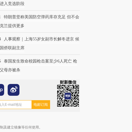
进入竞选阶段
1
特朗普坚称美国防空弹药库存充足 但不会
克兰提供更多
4
人事观察｜上海55岁女副市长解冬进京 候
国侨联副主席
5
泰国发生致命校园枪击案至少6人死亡 枪
父母亦被杀
财新微信
复制及建立镜像等任何使用。