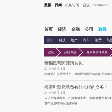
数据
我闻
机构订阅
会议
Promotion
首页
经济
金融
公司
政经
更多
科技
地产
汽车
消费
能
政经
政经专题
魏则西事件调查
警惕民营医院污名化
2016年05月11日
政府要在顶层设计上，保障民营医疗机构的平等地
搜索引擎究竟负有什么样的义务？
2016年05月11日
从公平角度考虑，在搜索服务中，搜索引擎负有“梯
发布信息时就应当越审慎