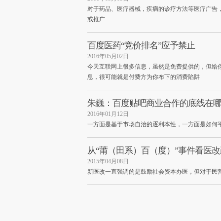
对于药品、医疗器械，疾病的诊疗方法等医疗广告
或推广
百度医药“竞价排名”应予禁止
2016年05月02日
今天互联网上很多信息，虽然是免费提供的，但给
息，很可能就是付费方为你布下的消费陷阱
朱巍：百度贴吧商业合作的底线在
2016年01月12日
一方面是基于市场自治的逐利本性，一方面是如何
从“莆（田系）百（度）”事件看医
2015年04月08日
新医改一直强调的是鼓励社会资本办医，但对于民