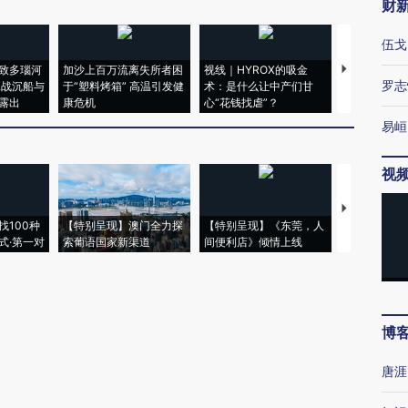
财
伍戈
致多瑙河
加沙上百万流离失所者困
视线｜HYROX的吸金
马航飞行员
罗志
二战沉船与
于“塑料烤箱” 高温引发健
术：是什么让中产们甘
粒摇头丸 尿
露出
康危机
心“花钱找虐”？
毒品
易峘
视
【推广】走
找100种
【特别呈现】澳门全力探
【特别呈现】《东莞，人
会，让数智科
式·第一对
索葡语国家新渠道
间便利店》倾情上线
业
博
唐涯