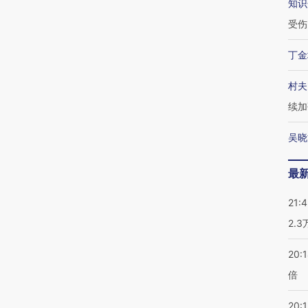
知识
受伤
丁金
村夫
续加
吴晓
最
21:
2.
20:
倍
20:1