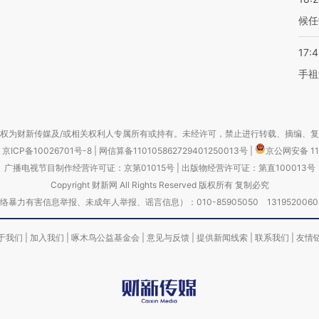
候任
17:
手祖
权为财新传媒及/或相关权利人专属所有或持有。未经许可，禁止进行转载、摘编、
京ICP备10026701号-8
|
网信算备110105862729401250013号
|
京公网安备 11
广播电视节目制作经营许可证：京第01015号
|
出版物经营许可证：第直100013号
Copyright 财新网 All Rights Reserved 版权所有 复制必究
害信息举报、未成年人举报、谣言信息）：010-85905050 13195200605 举报邮
于我们
|
加入我们
|
啄木鸟公益基金会
|
意见与反馈
|
提供新闻线索
|
联系我们
|
友情