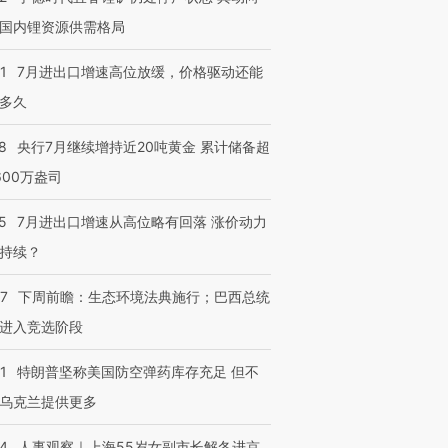
国内锂资源供需格局
1
7月进出口增速高位放缓，价格驱动还能
多久
8
央行7月继续增持近20吨黄金 累计储备超
600万盎司
5
7月进出口增速从高位略有回落 涨价动力
持续？
07
下周前瞻：生态环境法典施行；巴西总统
进入竞选阶段
1
特朗普坚称美国防空弹药库存充足 但不
乌克兰提供更多
24
人事观察｜上海55岁女副市长解冬进京