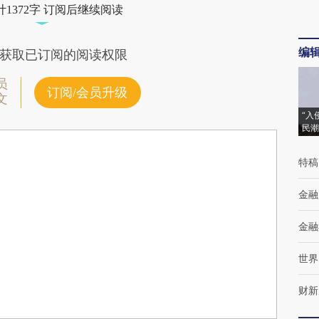
1372字 订阅后继续阅读
编
获取已订阅的阅读权限
员
订阅/会员升级
文
“入
民潮
特稿
金融
金融
世界
财新