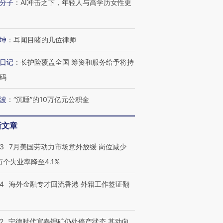
分子
：
AI冲击之下，年轻人与高学历女性更
坤
：
耳闻目睹的几位律师
日记
：
长护险覆盖全国 筹资和服务给予将持
码
波
：
“沉睡”的10万亿元公积金
新文章
43
7月美国劳动力市场意外放缓 岗位减少
3万个失业率降至4.1%
14
海外金融专才回流香港 外籍工作签证翻
2
宁德时代宜春锂矿仍处停产状态 其动向