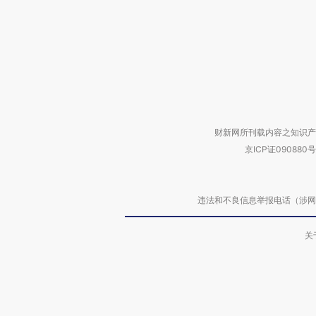
财新网所刊载内容之知识产
京ICP证090880号
违法和不良信息举报电话（涉网络暴力有
关