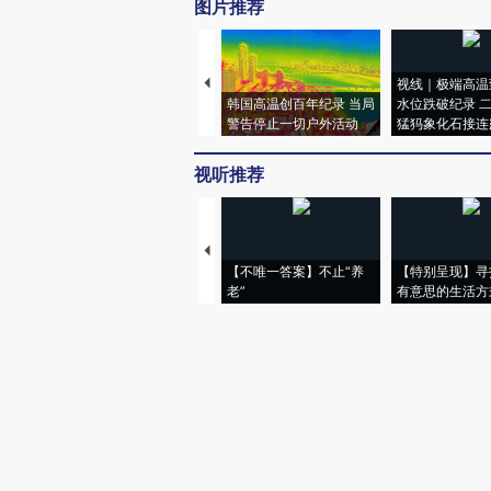
图片推荐
视线｜极端高温
韩国高温创百年纪录 当局
水位跌破纪录 
警告停止一切户外活动
猛犸象化石接连
视听推荐
【不唯一答案】不止“养
【特别呈现】寻
老”
有意思的生活方