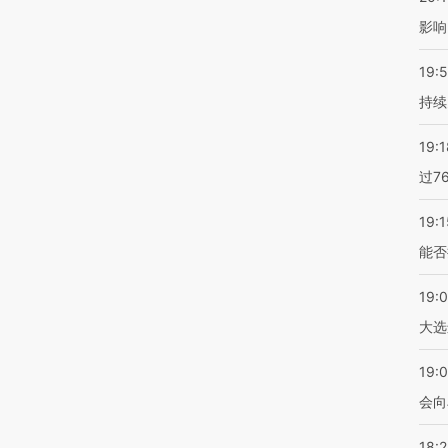
影响
19:5
持续
19:1
过7
19:1
能否
19:
大选
19:0
会向
18: