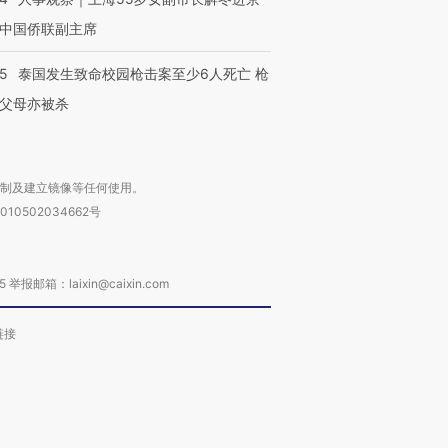
中国侨联副主席
45
泰国发生致命校园枪击案至少6人死亡 枪
父母亦被杀
复制及建立镜像等任何使用。
010502034662号
箱：laixin@caixin.com
链接