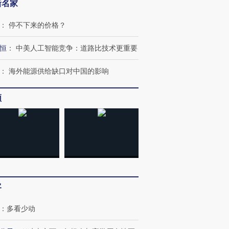
新名家
：
停不下来的价格？
跨国走私7万
视线｜被称为“蟑螂”的印
视线｜“入侵”还是“人道危
恒
：
中美人工智能竞争：道路比技术更重要
检体内含3种
度Z世代 用街头抗争将教
机”？难民潮撕裂西班牙
秘鲁纳斯
育部长拱下台
飞地休达
13人遇难
：
海外能源供给缺口对中国的影响
频
进第四届链博
【商旅对话】华住集团
技“链”接产
【特别呈现】寻找100种
CFO：不靠规模取胜，华
【特别呈
有意思的生活方式·第三对
住三大增长引擎是什么？
有意思的
客
：
多看少动