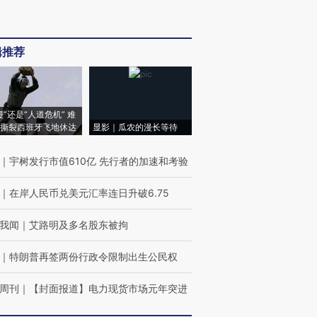
辑推荐
侵”还是“人道危机” 难
撕裂西班牙飞地休达
显影｜瓜农的漫长等待
｜
宇树发行市值610亿 先行者的加速和考验
｜
在岸人民币兑美元汇率连日升破6.75
我闻
｜
艾路明及多名股东被拘
｜
特朗普再签两份行政令限制出生公民权
周刊
｜
【封面报道】电力现货市场元年突进