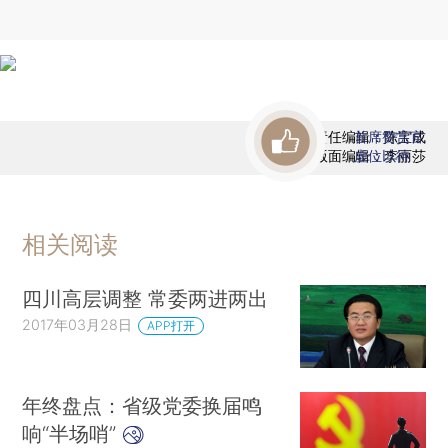
责任编辑：陈宝成
首席赞赏官
版面编辑：李丽莎
虚位以待
相关阅读
四川高层调整 常委两进两出
2017年03月28日
APP打开
年终盘点：省级党委换届鸣
响“半场哨”