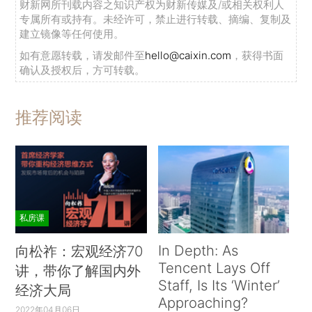
财新网所刊载内容之知识产权为财新传媒及/或相关权利人
专属所有或持有。未经许可，禁止进行转载、摘编、复制及
建立镜像等任何使用。
如有意愿转载，请发邮件至
hello@caixin.com
，获得书面
确认及授权后，方可转载。
推荐阅读
私房课
In Depth: As
向松祚：宏观经济70
Tencent Lays Off
讲，带你了解国内外
Staff, Is Its ‘Winter’
经济大局
Approaching?
2022年04月06日