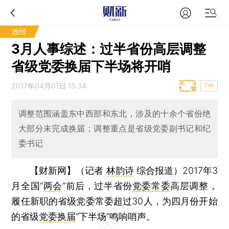
政经
3月人事综述：过半省份高层调整
省级党委换届下半场将开哨
2017年04月01日 15:34
T中
调整范围涵盖东中西部和东北，涉及的十余个省份绝
大部分未完成换届；调整重点是省级党委副书记和纪
委书记
【财新网】（记者
林韵诗
综合报道）
2017年3
月全国“
两会
”前后，过半省份
党委常委
高层调整，
履任新职的省级党委常委超过30人，为四月份开始
的省级
党委换届
“下半场”鸣响哨声。