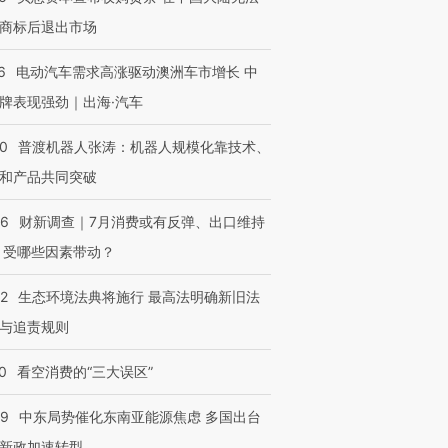
商标后退出市场
6
电动汽车需求高涨驱动澳洲车市增长 中
牌表现强劲｜出海·汽车
00
普渡机器人张涛：机器人规模化靠技术、
和产品共同突破
56
财新调查｜7月消费或有反弹、出口维持
 受哪些因素带动？
42
生态环境法典将施行 最高法明确新旧法
与追责规则
0
看空消费的“三大误区”
59
中东局势催化东南亚能源焦虑 多国出台
新政加速转型