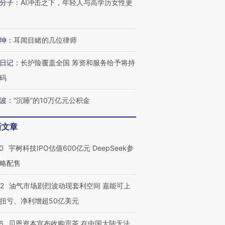
分子
：
AI冲击之下，年轻人与高学历女性更
坤
：
耳闻目睹的几位律师
日记
：
长护险覆盖全国 筹资和服务给予将持
码
波
：
“沉睡”的10万亿元公积金
新文章
0
宇树科技IPO估值600亿元 DeepSeek参
略配售
22
油气市场剧烈波动现套利空间 嘉能可上
扭亏、净利增超50亿美元
6
贝恩资本宣布收购贡茶 在中国大陆无法