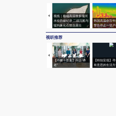
视线｜极端高温致多瑙河
水位跌破纪录 二战沉船与
韩国高温创百年
猛犸象化石接连露出
警告停止一切户
视听推荐
【不唯一答案】不止“养
【特别呈现】寻
老”
有意思的生活方