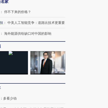
新名家
：
停不下来的价格？
OX的吸金
马航飞行员跨国走私7万
视线｜被称为“蟑螂”的印
让中产们甘
粒摇头丸 尿检体内含3种
度Z世代 用街头抗争将教
秘鲁纳斯
恒
：
中美人工智能竞争：道路比技术更重要
”？
毒品
育部长拱下台
13人遇难
：
海外能源供给缺口对中国的影响
频
进第四届链博
【商旅对话】华住集团
技“链”接产
【特别呈现】寻找100种
CFO：不靠规模取胜，华
【特别呈
有意思的生活方式·第三对
住三大增长引擎是什么？
有意思的
客
：
多看少动