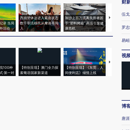
财
伍戈
西班牙休达进入紧急状态
加沙上百万流离失所者困
视线｜HYR
纪录 当局
数千非法移民从摩洛哥闯
于“塑料烤箱” 高温引发健
术：是什么
罗志
外活动
入
康危机
心“花钱找虐
易峘
视
【推广】走
找100种
【特别呈现】澳门全力探
【特别呈现】《东莞，人
会，让数智科
式·第一对
索葡语国家新渠道
间便利店》倾情上线
业
博
唐涯