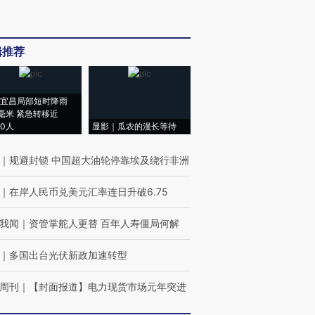
辑推荐
宜昌局部短时降雨
8毫米 紧急转移近
00人
显影｜瓜农的漫长等待
｜
规避封锁 中国超大油轮停靠埃及绕行非洲
｜
在岸人民币兑美元汇率连日升破6.75
我闻
｜
资管掌舵人更替 百年人寿僵局何解
｜
多国出台光伏新政加速转型
周刊
｜
【封面报道】电力现货市场元年突进