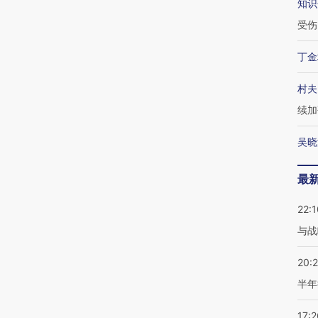
知识
受伤
丁金
村夫
续加
吴晓
最
22:1
与战
20:
半年
17:2