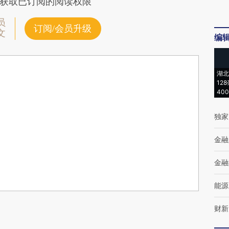
获取已订阅的阅读权限
员
订阅/会员升级
文
编
湖北
12
40
独家
金融
金融
能源
财新