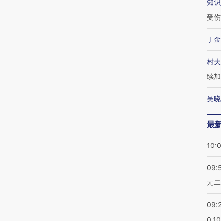
知识
受伤
丁金
村夫
续加
吴晓
最
10:
09:
元二
09:
0.1