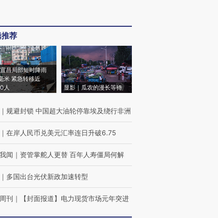
辑推荐
宜昌局部短时降雨
8毫米 紧急转移近
00人
显影｜瓜农的漫长等待
｜
规避封锁 中国超大油轮停靠埃及绕行非洲
｜
在岸人民币兑美元汇率连日升破6.75
我闻
｜
资管掌舵人更替 百年人寿僵局何解
｜
多国出台光伏新政加速转型
周刊
｜
【封面报道】电力现货市场元年突进