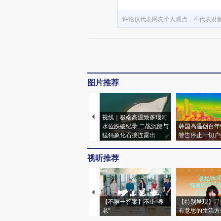
评论仅代表网友个人观点，不代表财
图片推荐
视线｜极端高温致多瑙河
水位跌破纪录 二战沉船与
韩国高温创百年
猛犸象化石接连露出
警告停止一切户
视听推荐
【不唯一答案】不止“养
【特别呈现】寻
老”
有意思的生活方