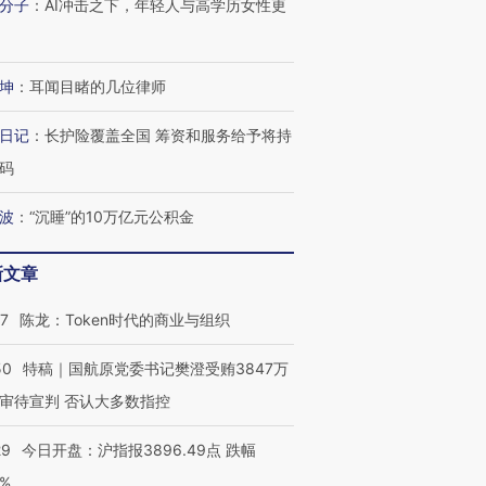
分子
：
AI冲击之下，年轻人与高学历女性更
坤
：
耳闻目睹的几位律师
日记
：
长护险覆盖全国 筹资和服务给予将持
码
波
：
“沉睡”的10万亿元公积金
新文章
07
陈龙：Token时代的商业与组织
50
特稿｜国航原党委书记樊澄受贿3847万
审待宣判 否认大多数指控
29
今日开盘：沪指报3896.49点 跌幅
0%