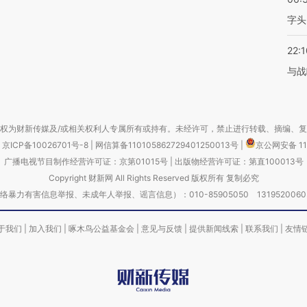
字头
22:1
与战
权为财新传媒及/或相关权利人专属所有或持有。未经许可，禁止进行转载、摘编、
京ICP备10026701号-8
|
网信算备110105862729401250013号
|
京公网安备 11
广播电视节目制作经营许可证：京第01015号
|
出版物经营许可证：第直100013号
Copyright 财新网 All Rights Reserved 版权所有 复制必究
害信息举报、未成年人举报、谣言信息）：010-85905050 13195200605 举报邮
于我们
|
加入我们
|
啄木鸟公益基金会
|
意见与反馈
|
提供新闻线索
|
联系我们
|
友情