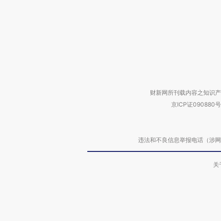
财新网所刊载内容之知识产
京ICP证090880号
违法和不良信息举报电话（涉网络暴力有
关