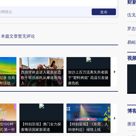
财
新网观点
发布
伍戈
罗志
本篇文章暂无评论
易峘
视
西班牙休达进入紧急状态
加沙上百万流离失所者困
视线｜HYR
纪录 当局
数千非法移民从摩洛哥闯
于“塑料烤箱” 高温引发健
术：是什么
外活动
入
康危机
心“花钱找虐
博
【推广】走
唐涯
找100种
【特别呈现】澳门全力探
【特别呈现】《东莞，人
会，让数智科
式·第一对
索葡语国家新渠道
间便利店》倾情上线
业