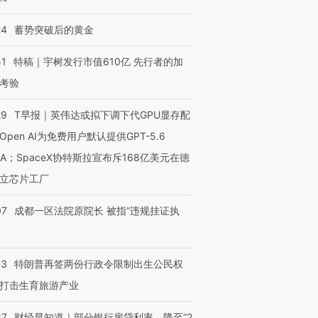
24
蓄势突破后的黄金
51
特稿｜宇树发行市值610亿 先行者的加
考验
29
T早报｜英伟达或拟下调下代GPU显存配
Open AI为免费用户默认提供GPT-5.6
NA；SpaceX协特斯拉宣布斥168亿美元在德
立芯片工厂
07
成都一区法院原院长 被指“违规挂证执
43
特朗普再签两份行政令限制出生公民权
打击生育旅游产业
37
财经早知道｜部分银行房贷利率，降至“2