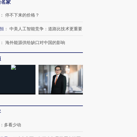
新名家
：
停不下来的价格？
恒
：
中美人工智能竞争：道路比技术更重要
：
海外能源供给缺口对中国的影响
频
OX的吸金
马航飞行员跨国走私7万
视线｜被称为“蟑螂”的印
让中产们甘
粒摇头丸 尿检体内含3种
度Z世代 用街头抗争将教
秘鲁纳斯
”？
毒品
育部长拱下台
13人遇难
客
进第四届链博
【商旅对话】华住集团
：
多看少动
技“链”接产
【特别呈现】寻找100种
CFO：不靠规模取胜，华
【特别呈
有意思的生活方式·第三对
住三大增长引擎是什么？
有意思的