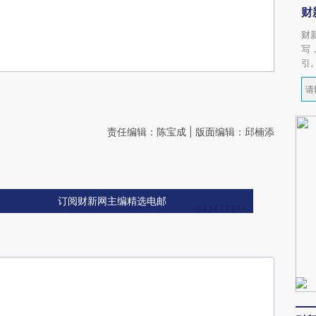
财
财
写
引
责任编辑：陈宝成 | 版面编辑：邱楠添
订阅财新网主编精选电邮