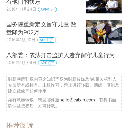
有他们的快乐
2016年11月24日
APP打开
国务院重新定义留守儿童 数
量降为902万
2016年11月10日
APP打开
八部委：依法打击监护人遗弃留守儿童行为
2016年11月09日
APP打开
财新网所刊载内容之知识产权为财新传媒及/或相关权利人
专属所有或持有。未经许可，禁止进行转载、摘编、复制及
建立镜像等任何使用。
如有意愿转载，请发邮件至
hello@caixin.com
，获得书面
确认及授权后，方可转载。
推荐阅读