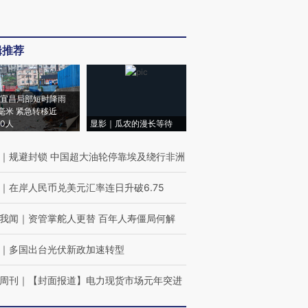
辑推荐
宜昌局部短时降雨
8毫米 紧急转移近
00人
显影｜瓜农的漫长等待
｜
规避封锁 中国超大油轮停靠埃及绕行非洲
｜
在岸人民币兑美元汇率连日升破6.75
我闻
｜
资管掌舵人更替 百年人寿僵局何解
｜
多国出台光伏新政加速转型
周刊
｜
【封面报道】电力现货市场元年突进