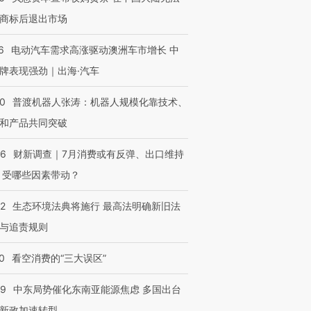
商标后退出市场
6
电动汽车需求高涨驱动澳洲车市增长 中
牌表现强劲｜出海·汽车
00
普渡机器人张涛：机器人规模化靠技术、
和产品共同突破
56
财新调查｜7月消费或有反弹、出口维持
 受哪些因素带动？
42
生态环境法典将施行 最高法明确新旧法
与追责规则
0
看空消费的“三大误区”
59
中东局势催化东南亚能源焦虑 多国出台
新政加速转型