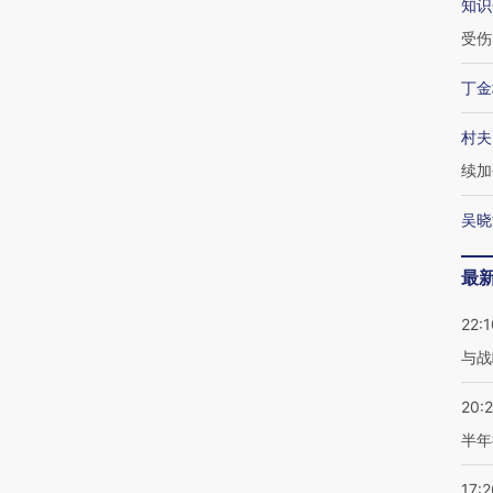
知识
受伤
丁金
村夫
续加
吴晓
最
22:1
与战
20:
半年
17:2