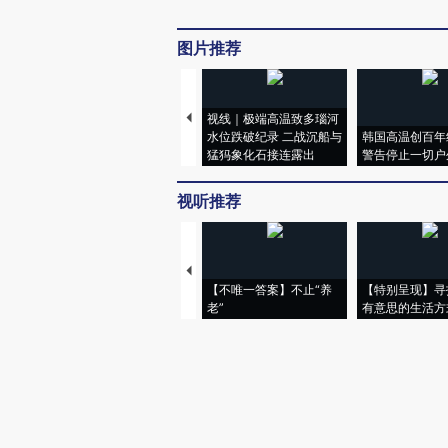
图片推荐
视线｜极端高温致多瑙河
水位跌破纪录 二战沉船与
韩国高温创百年
猛犸象化石接连露出
警告停止一切户
视听推荐
【不唯一答案】不止“养
【特别呈现】寻
老”
有意思的生活方