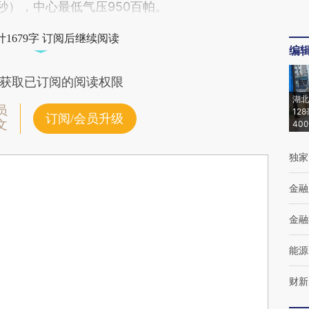
/秒），中心最低气压950百帕。
1679字 订阅后继续阅读
编
获取已订阅的阅读权限
湖北
员
12
订阅/会员升级
文
40
独家
金融
金融
能源
财新