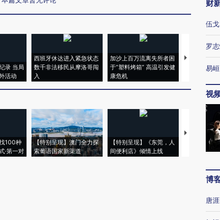
财
伍戈
罗志
西班牙休达进入紧急状态
加沙上百万流离失所者困
视线｜HYR
纪录 当局
数千非法移民从摩洛哥闯
于“塑料烤箱” 高温引发健
术：是什么
易峘
外活动
入
康危机
心“花钱找虐
视
【推广】走
找100种
【特别呈现】澳门全力探
【特别呈现】《东莞，人
会，让数智科
式·第一对
索葡语国家新渠道
间便利店》倾情上线
业
博
唐涯