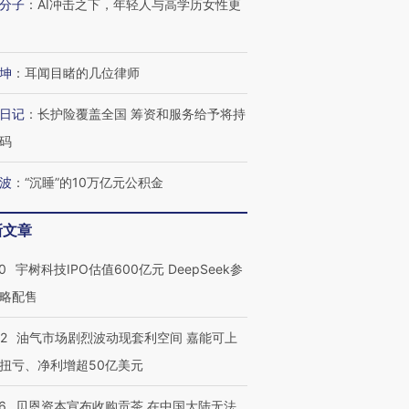
分子
：
AI冲击之下，年轻人与高学历女性更
坤
：
耳闻目睹的几位律师
日记
：
长护险覆盖全国 筹资和服务给予将持
码
波
：
“沉睡”的10万亿元公积金
新文章
0
宇树科技IPO估值600亿元 DeepSeek参
略配售
22
油气市场剧烈波动现套利空间 嘉能可上
扭亏、净利增超50亿美元
6
贝恩资本宣布收购贡茶 在中国大陆无法