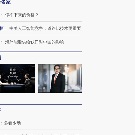
新名家
：
停不下来的价格？
恒
：
中美人工智能竞争：道路比技术更重要
OX的吸金
马航飞行员跨国走私7万
视线｜被称为“蟑螂”的印
让中产们甘
粒摇头丸 尿检体内含3种
度Z世代 用街头抗争将教
秘鲁纳斯
：
海外能源供给缺口对中国的影响
”？
毒品
育部长拱下台
13人遇难
频
进第四届链博
【商旅对话】华住集团
技“链”接产
【特别呈现】寻找100种
CFO：不靠规模取胜，华
【特别呈
有意思的生活方式·第三对
住三大增长引擎是什么？
有意思的
客
：
多看少动