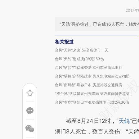
2017年
“天鸽”强势掠过，已造成16人死亡，触
相关报道
台风“天鸽”来袭 港交所休市一天
台风“天鸽”造成澳门8死153伤
台风“纳沙”在福建登陆 福州市民顶风出行
台风“塔拉斯”登陆越南 民众水电站前淡定拍照
台风“南玛都”席卷日本 房屋冲毁交通瘫痪
“双台风”致福建泉州强降雨 菜农冒雨抢收蔬菜
台风“奥鹿”登陆日本引发强降雨 已致2死36伤
截至8月24日12时，“
天鸽
”
澳门8人死亡，数百人受伤。“天