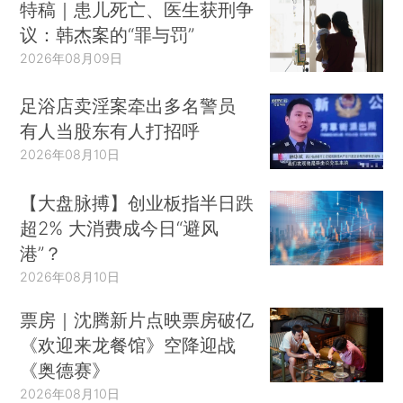
特稿｜患儿死亡、医生获刑争
议：韩杰案的“罪与罚”
2026年08月09日
足浴店卖淫案牵出多名警员
有人当股东有人打招呼
2026年08月10日
【大盘脉搏】创业板指半日跌
超2% 大消费成今日“避风
港”？
2026年08月10日
票房｜沈腾新片点映票房破亿
《欢迎来龙餐馆》空降迎战
《奥德赛》
2026年08月10日