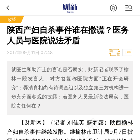
政经
陕西产妇自杀事件谁在撒谎？医务
人员与医院说法矛盾
2017年09月11日 07:48
T中
就医生和助产士的言论是否属实，财新记者联系了榆
林一院发言人，对方答复称医院方面“正在开会研
究”；弄清真相尚有待调查组以及独立第三方机构进一
步充分而客观的披露；若医务人员最新说法属实，医
院责任何在？
【财新网】（记者 刘佳英 盛梦露）
陕西榆林
产妇自杀事件
继续发酵。继榆林市卫计局9月7日披