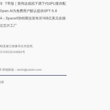
29
T早报｜英伟达或拟下调下代GPU显存配
Open AI为免费用户默认提供GPT-5.6
NA；SpaceX协特斯拉宣布斥168亿美元在德
立芯片工厂
复制及建立镜像等任何使用。
010502034662号
箱：laixin@caixin.com
链接