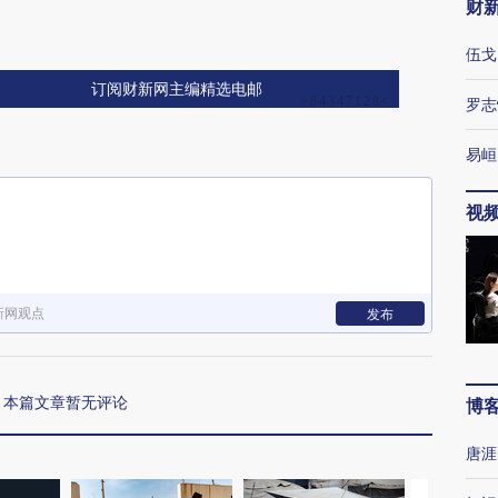
财
伍戈
订阅财新网主编精选电邮
罗志
易峘
视
新网观点
发布
本篇文章暂无评论
博
唐涯