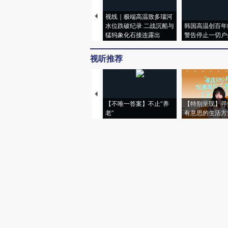
视线｜极端高温致多瑙河
水位跌破纪录 二战沉船与
韩国高温创百年
猛犸象化石接连露出
警告停止一切户
视听推荐
【不唯一答案】不止“养
【特别呈现】寻
老”
有意思的生活方