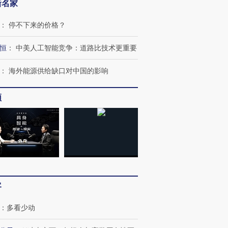
新名家
：
停不下来的价格？
恒
：
中美人工智能竞争：道路比技术更重要
：
海外能源供给缺口对中国的影响
频
客
：
多看少动