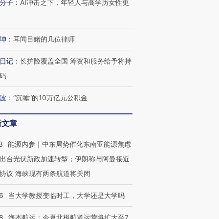
分子
：
AI冲击之下，年轻人与高学历女性更
OX的吸金
马航飞行员跨国走私7万
视线｜被称为“蟑螂”的印
让中产们甘
粒摇头丸 尿检体内含3种
度Z世代 用街头抗争将教
秘鲁纳斯
”？
毒品
育部长拱下台
13人遇难
坤
：
耳闻目睹的几位律师
日记
：
长护险覆盖全国 筹资和服务给予将持
码
进第四届链博
【商旅对话】华住集团
波
：
“沉睡”的10万亿元公积金
技“链”接产
【特别呈现】寻找100种
CFO：不靠规模取胜，华
【特别呈
有意思的生活方式·第三对
住三大增长引擎是什么？
有意思的
新文章
3
能源内参｜中东局势催化东南亚能源焦虑
出台光伏新政加速转型；伊朗称与阿曼接近
协议 海峡现有两条航道将关闭
6
当大学教授变临时工，大学还是大学吗
8
海杰航运：今夏北极航道运营将扩大至7