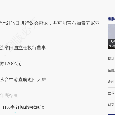
编
计划当日进行议会辩论，并可能宣布加泰罗尼亚
“入
民潮
选举田国立任执行董事
特稿
120亿元
金融
从台中港直航返回大陆
金融
世界
年底结束
财新
1180字 订阅后继续阅读