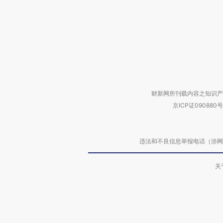
财新网所刊载内容之知识产
京ICP证090880号
违法和不良信息举报电话（涉网络暴力有
关