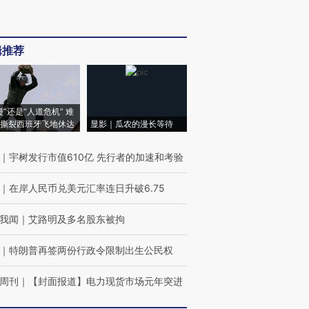
辑推荐
侵”还是“人道危机” 难
撕裂西班牙飞地休达
显影｜瓜农的漫长等待
｜
宇树发行市值610亿 先行者的加速和考验
｜
在岸人民币兑美元汇率连日升破6.75
我闻
｜
艾路明及多名股东被拘
｜
特朗普再签两份行政令限制出生公民权
周刊
｜
【封面报道】电力现货市场元年突进