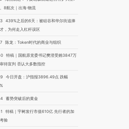
、8航次｜出海·物流
53
439%之后的6天：被硅谷和华尔街追捧
才，为何走入杠杆误区
07
陈龙：Token时代的商业与组织
50
特稿｜国航原党委书记樊澄受贿3847万
审待宣判 否认大多数指控
29
今日开盘：沪指报3896.49点 跌幅
0%
24
蓄势突破后的黄金
51
特稿｜宇树发行市值610亿 先行者的加
考验