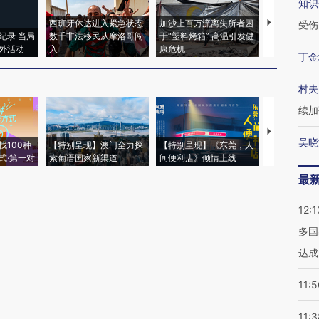
知识
西班牙休达进入紧急状态
加沙上百万流离失所者困
视线｜HYR
受伤
纪录 当局
数千非法移民从摩洛哥闯
于“塑料烤箱” 高温引发健
术：是什么
外活动
入
康危机
心“花钱找虐
丁金
村夫
续加
【推广】走
吴晓
找100种
【特别呈现】澳门全力探
【特别呈现】《东莞，人
会，让数智科
式·第一对
索葡语国家新渠道
间便利店》倾情上线
业
最
12:1
多国
达成
11:5
11:3