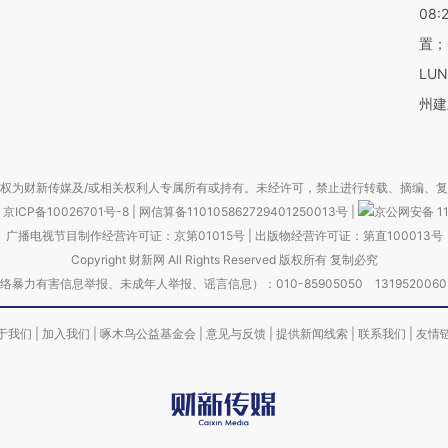
08:
置；
LU
州建
权为财新传媒及/或相关权利人专属所有或持有。未经许可，禁止进行转载、摘编、
京ICP备10026701号-8
|
网信算备110105862729401250013号
|
京公网安备 11
广播电视节目制作经营许可证：京第01015号
|
出版物经营许可证：第直100013号
Copyright 财新网 All Rights Reserved 版权所有 复制必究
害信息举报、未成年人举报、谣言信息）：010-85905050 13195200605 举报邮
于我们
|
加入我们
|
啄木鸟公益基金会
|
意见与反馈
|
提供新闻线索
|
联系我们
|
友情