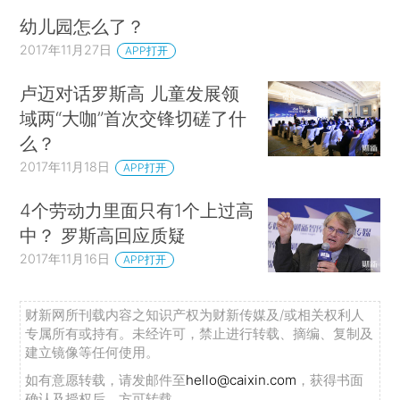
幼儿园怎么了？
2017年11月27日
APP打开
卢迈对话罗斯高 儿童发展领
域两“大咖”首次交锋切磋了什
么？
2017年11月18日
APP打开
4个劳动力里面只有1个上过高
中？ 罗斯高回应质疑
2017年11月16日
APP打开
财新网所刊载内容之知识产权为财新传媒及/或相关权利人
专属所有或持有。未经许可，禁止进行转载、摘编、复制及
建立镜像等任何使用。
如有意愿转载，请发邮件至
hello@caixin.com
，获得书面
确认及授权后，方可转载。