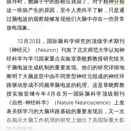
膜拜时，她脑子中的那根弦就崩了。对于
精神分裂
这一疾病产生的原因，至今人类尚不了解，只是通
过
脑电波
的观察能够发现他们大脑中存在一些异常
放电现象。
12月20日，国际脑科学研究的顶级学术期刊
《神经元》（Neuron）刊发了北京师范大学认知神
经科学与学习国家重点实验室
章晓辉
教授研究组关
于脑电波生成机制的重要发现。他们的研究详细地
阐明了大脑皮层中由不同类型神经元组成的神经环
路驱动形成不同频率脑电波的机理。这是章晓辉教
授实验室继今年4月在另一国际脑科学顶级期刊
《自然-神经科学》（Nature Neuroscience）上发
表关联学习的大脑环路基础的重要发现后，又一次
在揭示大脑工作机理的研究上做出了具国际重大影
响力的发现。