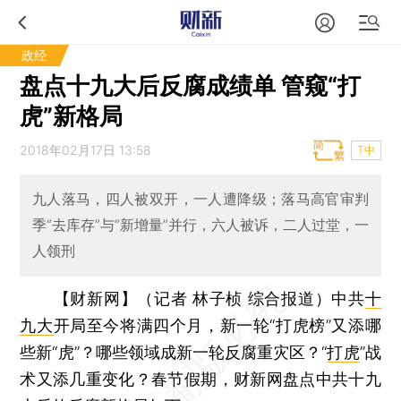
政经
盘点十九大后反腐成绩单 管窥“打
虎”新格局
2018年02月17日 13:58
T中
九人落马，四人被双开，一人遭降级；落马高官审判
季“去库存”与“新增量”并行，六人被诉，二人过堂，一
人领刑
【财新网】（记者 林子桢 综合报道）
中共
十
九大
开局至今将满四个月，新一轮“打虎榜”又添哪
些新“虎”？哪些领域成新一轮反腐重灾区？“
打虎
”战
术又添几重变化？春节假期，财新网盘点中共十九