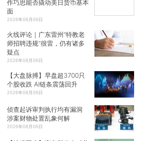
作巧思能否撬动美日货币基本
面
2026年08月06日
火线评论｜广东雷州“特教老
师招聘违规”很雷，仍有诸多
疑点
2026年08月06日
【大盘脉搏】早盘超3700只
个股收跌 AI链条震荡回升
2026年08月06日
侦查起诉审判执行均有漏洞
涉案财物处置乱象何解
2026年08月06日