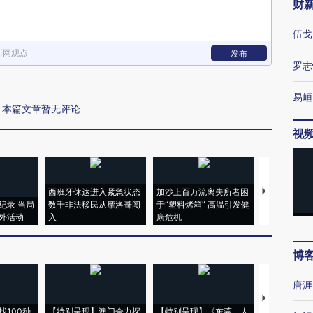
财
伍戈
新网观点
发布
罗志
易峘
本篇文章暂无评论
视
西班牙休达进入紧急状态
加沙上百万流离失所者困
马航飞行员
纪录 当局
数千非法移民从摩洛哥闯
于“塑料烤箱” 高温引发健
粒摇头丸 尿
外活动
入
康危机
毒品
博
唐涯
【推广】走
找100种
【特别呈现】澳门全力探
【特别呈现】《东莞，人
会，让数智科