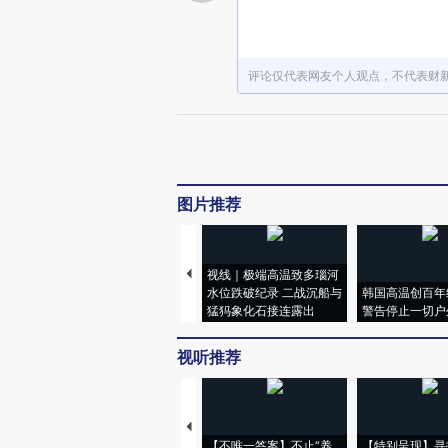
评论仅代表网友个人观点，不代表财
图片推荐
视线｜极端高温致多瑙河
水位跌破纪录 二战沉船与
韩国高温创百年
猛犸象化石接连露出
警告停止一切户
视听推荐
【不唯一答案】不止“养
【特别呈现】寻