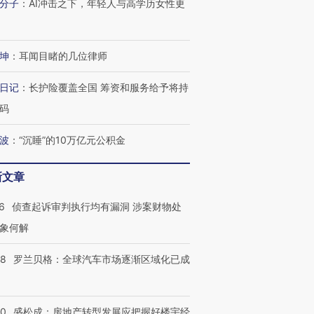
分子
：
AI冲击之下，年轻人与高学历女性更
有意思的生活方式·第三对
住三大增长引擎是什么？
有意思的
坤
：
耳闻目睹的几位律师
日记
：
长护险覆盖全国 筹资和服务给予将持
码
波
：
“沉睡”的10万亿元公积金
新文章
6
侦查起诉审判执行均有漏洞 涉案财物处
象何解
58
罗兰贝格：全球汽车市场逐渐区域化已成
50
盛松成：房地产转型发展应把握好楼宇经