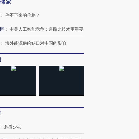
新名家
：
停不下来的价格？
恒
：
中美人工智能竞争：道路比技术更重要
：
海外能源供给缺口对中国的影响
频
跨国走私7万
视线｜HY
检体内含3种
泽连斯基密集出访美英 索
秘鲁纳斯卡观光飞机坠毁
术：是什
要防空导弹“救急”
13人遇难
心“花钱找
客
：
多看少动
进第四届链博
【商旅对话】华住集团
技“链”接产
【特别呈现】寻找100种
CFO：不靠规模取胜，华
【特别呈