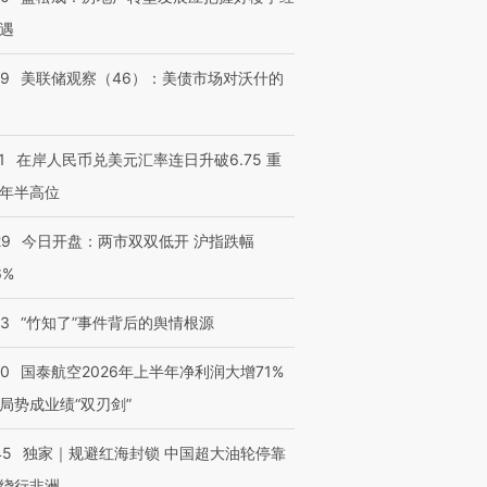
遇
39
美联储观察（46）：美债市场对沃什的
1
在岸人民币兑美元汇率连日升破6.75 重
年半高位
29
今日开盘：两市双双低开 沪指跌幅
6%
13
“竹知了”事件背后的舆情根源
10
国泰航空2026年上半年净利润大增71%
局势成业绩“双刃剑”
45
独家｜规避红海封锁 中国超大油轮停靠
绕行非洲