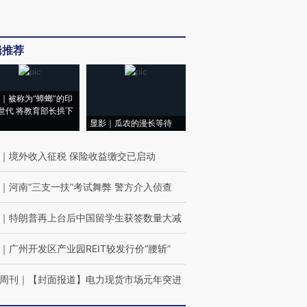
辑推荐
｜被称为“蟑螂”的印
世代 将教育部长拱下
显影｜瓜农的漫长等待
｜
境外收入征税 保险收益缴交已启动
｜
河南“三支一扶”考试舞弊 警方介入侦查
｜
特朗普再上台后中国留学生获签数量大减
｜
广州开发区产业园REIT较发行价“腰斩”
周刊
｜
【封面报道】电力现货市场元年突进