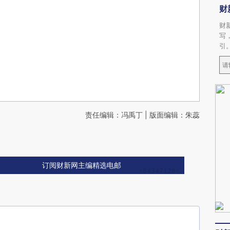
财
财
写
引
责任编辑：冯禹丁 | 版面编辑：朱蕊
订阅财新网主编精选电邮