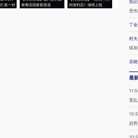
知识
式·第一对
索葡语国家新渠道
间便利店》倾情上线
业
受伤
丁金
村夫
续加
吴晓
最
11:5
置乱
10:
趋势
10: