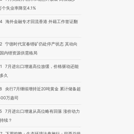
3万个失业率降至4.1%
14
海外金融专才回流香港 外籍工作签证翻
2
宁德时代宜春锂矿仍处停产状态 其动向
国内锂资源供需格局
1
7月进出口增速高位放缓，价格驱动还能
多久
8
央行7月继续增持近20吨黄金 累计储备超
600万盎司
5
7月进出口增速从高位略有回落 涨价动力
持续？
07
下周前瞻：生态环境法典施行；巴西总统