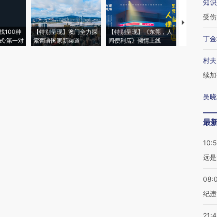
知识
受伤
【推广】走
找100种
【特别呈现】澳门全力探
【特别呈现】《东莞，人
会，让数智科
丁金
式·第一对
索葡语国家新渠道
间便利店》倾情上线
业
村夫
续加
吴晓
最
10:
远是
08:
纪违
21: