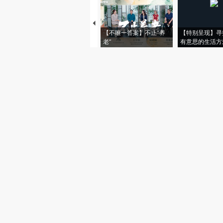
【不唯一答案】不止“养
【特别呈现】寻
老”
有意思的生活方