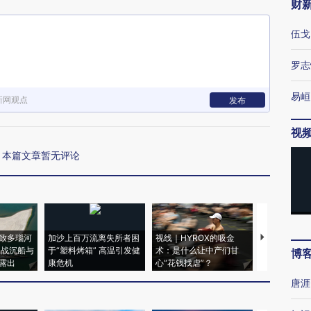
财
伍戈
罗志
易峘
新网观点
发布
视
本篇文章暂无评论
致多瑙河
加沙上百万流离失所者困
视线｜HYROX的吸金
马航飞行员
二战沉船与
于“塑料烤箱” 高温引发健
术：是什么让中产们甘
粒摇头丸 尿
博
露出
康危机
心“花钱找虐”？
毒品
唐涯