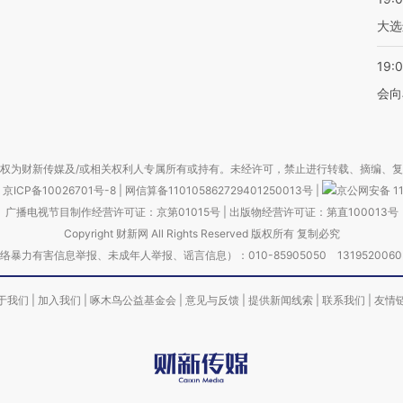
大选
19:0
会向
权为财新传媒及/或相关权利人专属所有或持有。未经许可，禁止进行转载、摘编、
京ICP备10026701号-8
|
网信算备110105862729401250013号
|
京公网安备 11
广播电视节目制作经营许可证：京第01015号
|
出版物经营许可证：第直100013号
Copyright 财新网 All Rights Reserved 版权所有 复制必究
害信息举报、未成年人举报、谣言信息）：010-85905050 13195200605 举报邮
于我们
|
加入我们
|
啄木鸟公益基金会
|
意见与反馈
|
提供新闻线索
|
联系我们
|
友情