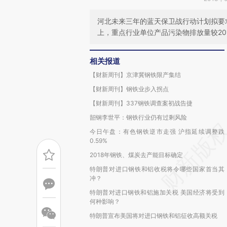
河北未来三年的蓝天保卫战行动计划拟要求
上，重点行业单位产品污染物排放量较20
相关报道
【财新周刊】京津冀钢铁限产集结
【财新周刊】钢铁业步入拐点
【财新周刊】337钢铁调查案初战告捷
韶钢李世平：钢铁行业仍有过剩风险
今日午盘：有色钢铁逆市走强 沪指延续调整跌
0.59%
2018年钢铁、煤炭去产能目标确定
特朗普对进口钢铁和铝收税将令哪些国家首当其
冲？
特朗普对进口钢铁和铝施加关税 美国经济将受到
何种影响？
特朗普宣布美国将对进口钢铁和铝征收高额关税