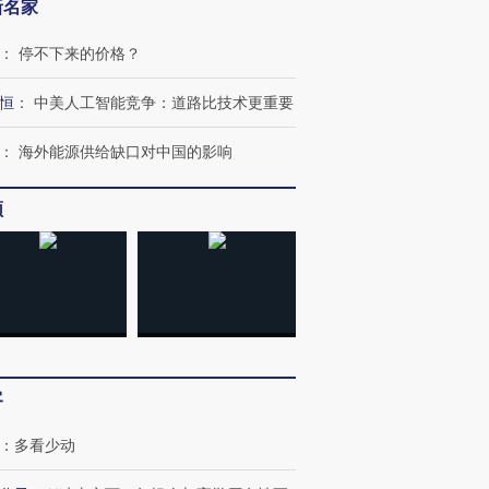
新名家
：
停不下来的价格？
恒
：
中美人工智能竞争：道路比技术更重要
：
海外能源供给缺口对中国的影响
频
跨国走私7万
视线｜被称为“蟑螂”的印
视线｜“入侵”还是“人道危
检体内含3种
度Z世代 用街头抗争将教
机”？难民潮撕裂西班牙
秘鲁纳斯
客
育部长拱下台
飞地休达
13人遇难
：
多看少动