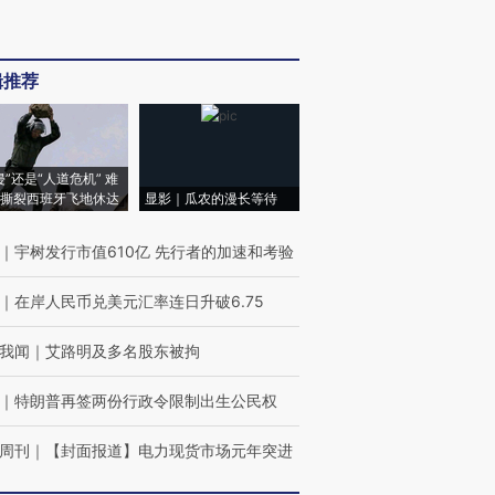
辑推荐
侵”还是“人道危机” 难
撕裂西班牙飞地休达
显影｜瓜农的漫长等待
｜
宇树发行市值610亿 先行者的加速和考验
｜
在岸人民币兑美元汇率连日升破6.75
我闻
｜
艾路明及多名股东被拘
｜
特朗普再签两份行政令限制出生公民权
周刊
｜
【封面报道】电力现货市场元年突进