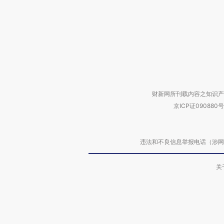
财新网所刊载内容之知识产
京ICP证090880号
违法和不良信息举报电话（涉网络暴力有
关