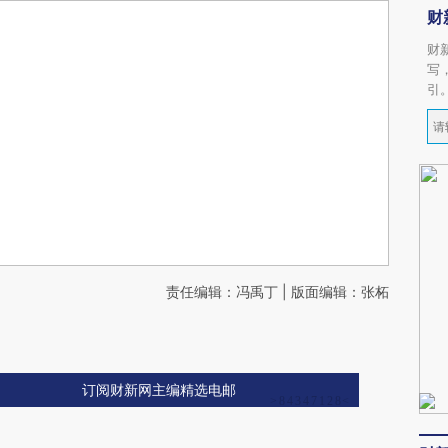
财
财
写
引
责任编辑：冯禹丁 | 版面编辑：张柘
订阅财新网主编精选电邮