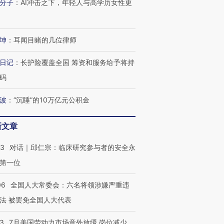
分子
：
AI冲击之下，年轻人与高学历女性更
进第四届链博
【商旅对话】华住集团
技“链”接产
【特别呈现】寻找100种
CFO：不靠规模取胜，华
【特别呈
坤
：
耳闻目睹的几位律师
有意思的生活方式·第三对
住三大增长引擎是什么？
有意思的
日记
：
长护险覆盖全国 筹资和服务给予将持
码
波
：
“沉睡”的10万亿元公积金
新文章
53
对话｜邱仁宗：临床研究参与者的安全永
第一位
06
全国人大常委会：六名将领涉嫌严重违
法 被罢免全国人大代表
43
7月美国劳动力市场意外放缓 岗位减少