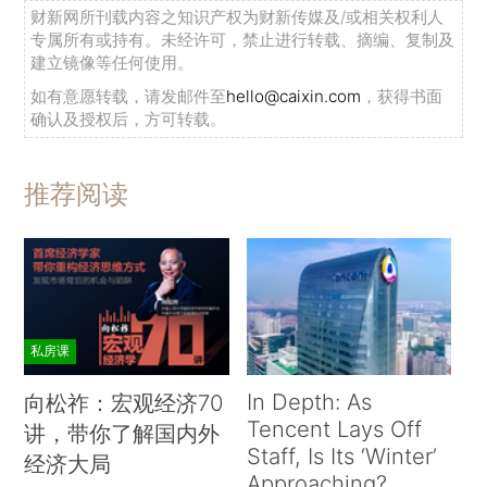
财新网所刊载内容之知识产权为财新传媒及/或相关权利人
专属所有或持有。未经许可，禁止进行转载、摘编、复制及
建立镜像等任何使用。
如有意愿转载，请发邮件至
hello@caixin.com
，获得书面
确认及授权后，方可转载。
推荐阅读
私房课
In Depth: As
向松祚：宏观经济70
Tencent Lays Off
讲，带你了解国内外
Staff, Is Its ‘Winter’
经济大局
Approaching?