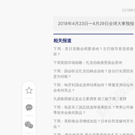
2018年
2018年4月23日—4月29日全球大事预报
相关报道
下周：美日首脑会晤要谈啥？古巴领导更迭谁接
班？
下周美国市场前瞻：扎克伯格接受国会质询
下周：国会听证扎克伯格会说啥？连任行长黑田东
彦为何能？
下周：匈牙利国会选举结果如何？博鳌亚洲论坛年
会有何亮点？
九鼎集团被证监会立案调查 新三板下周二复牌
下周：埃及等三国总统选举谁将胜出？苹果公司春
季发布会推何新品？
下周：美联储会否继续加息？日本自民党缘何开大
会？
下周：俄总统选举 普京得票率能有多高？韩国朴