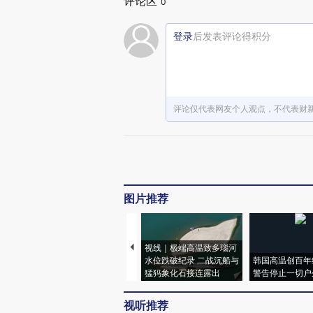
评论区
0
登录
后发表评论得积分
评论仅代表网友个人观点，不代表财
图片推荐
视线｜极端高温致多瑙河
水位跌破纪录 二战沉船与
韩国高温创百年
猛犸象化石接连露出
警告停止一切户
视听推荐