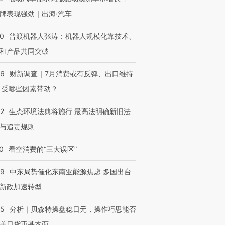
牌表现强劲｜出海·汽车
00
普渡机器人张涛：机器人规模化靠技术、
和产品共同突破
56
财新调查｜7月消费或有反弹、出口维持
 受哪些因素带动？
42
生态环境法典将施行 最高法明确新旧法
与追责规则
0
看空消费的“三大误区”
59
中东局势催化东南亚能源焦虑 多国出台
新政加速转型
05
分析｜贝森特操盘稳日元，操作巧思能否
美日货币基本面