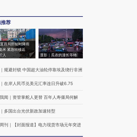
辑推荐
宜昌局部短时降雨
8毫米 紧急转移近
00人
显影｜瓜农的漫长等待
｜
规避封锁 中国超大油轮停靠埃及绕行非洲
｜
在岸人民币兑美元汇率连日升破6.75
我闻
｜
资管掌舵人更替 百年人寿僵局何解
｜
多国出台光伏新政加速转型
周刊
｜
【封面报道】电力现货市场元年突进