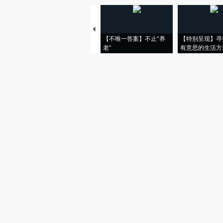
【不唯一答案】不止“养
【特别呈现】寻
老”
有意思的生活方