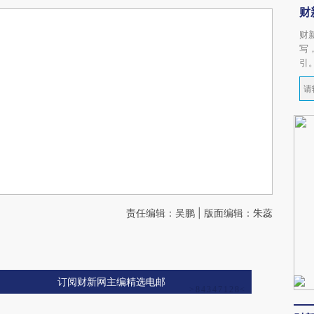
财
财
写
引
责任编辑：吴鹏 | 版面编辑：朱蕊
订阅财新网主编精选电邮