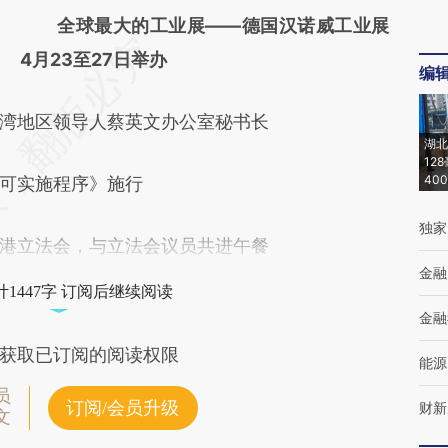
全球最大的工业展——德国汉诺威工业展
4月23至27日举办
编
地区领导人蔡英文办公室秘书长
湖北
12
40
可实施程序》施行
独家
立法会，与立法会议员共进午餐
金融
1447字 订阅后继续阅读
金融
获取已订阅的阅读权限
能源
员
订阅/会员升级
财新
文