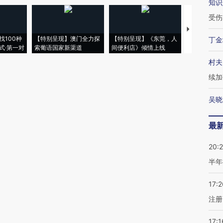
知识
受伤
【推广】走
找100种
【特别呈现】澳门全力探
【特别呈现】《东莞，人
会，让数智科
丁金
式·第一对
索葡语国家新渠道
间便利店》倾情上线
业
村夫
续加
吴晓
最
20:
半年
17:2
注册
17:1