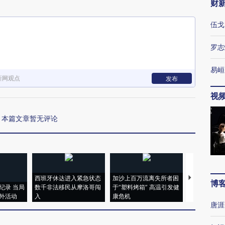
财
伍戈
罗志
易峘
新网观点
发布
视
本篇文章暂无评论
西班牙休达进入紧急状态
加沙上百万流离失所者困
视线｜HYR
博
纪录 当局
数千非法移民从摩洛哥闯
于“塑料烤箱” 高温引发健
术：是什么
外活动
入
康危机
心“花钱找虐
唐涯