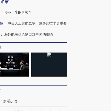
新名家
：
停不下来的价格？
恒
：
中美人工智能竞争：道路比技术更重要
：
海外能源供给缺口对中国的影响
频
OX的吸金
马航飞行员跨国走私7万
视线｜被称为“蟑螂”的印
客
让中产们甘
粒摇头丸 尿检体内含3种
度Z世代 用街头抗争将教
秘鲁纳斯
”？
毒品
育部长拱下台
13人遇难
：
多看少动