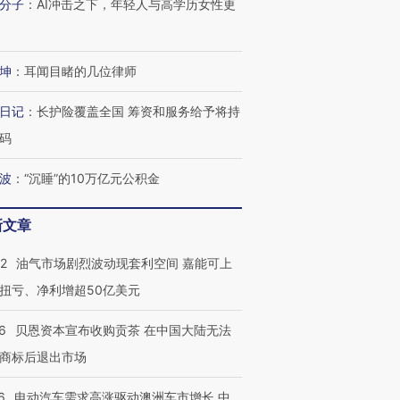
分子
：
AI冲击之下，年轻人与高学历女性更
进第四届链博
【商旅对话】华住集团
技“链”接产
【特别呈现】寻找100种
CFO：不靠规模取胜，华
【特别呈
坤
：
耳闻目睹的几位律师
有意思的生活方式·第三对
住三大增长引擎是什么？
有意思的
日记
：
长护险覆盖全国 筹资和服务给予将持
码
波
：
“沉睡”的10万亿元公积金
新文章
22
油气市场剧烈波动现套利空间 嘉能可上
扭亏、净利增超50亿美元
6
贝恩资本宣布收购贡茶 在中国大陆无法
商标后退出市场
6
电动汽车需求高涨驱动澳洲车市增长 中