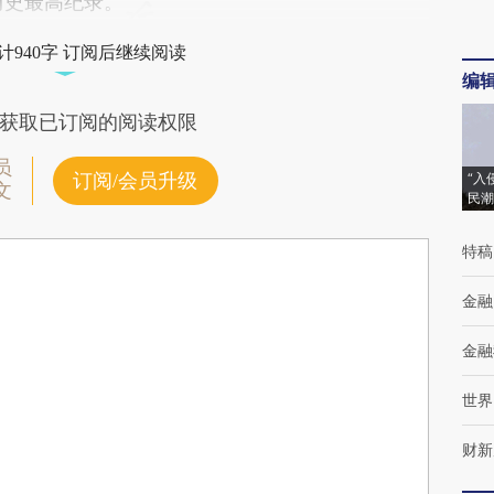
历史最高纪录。
计940字 订阅后继续阅读
编
获取已订阅的阅读权限
员
订阅/会员升级
“入
文
民潮
特稿
金融
金融
世界
财新