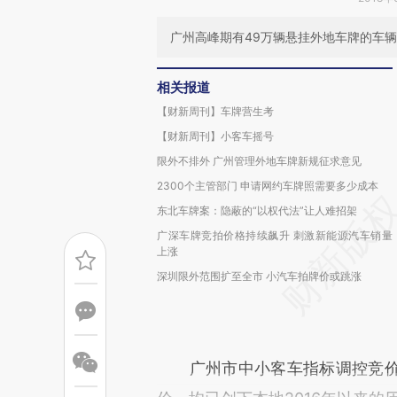
广州高峰期有49万辆悬挂外地车牌的车
相关报道
【财新周刊】车牌营生考
【财新周刊】小客车摇号
限外不排外 广州管理外地车牌新规征求意见
2300个主管部门 申请网约车牌照需要多少成本
东北车牌案：隐蔽的“以权代法”让人难招架
广深车牌竞拍价格持续飙升 刺激新能源汽车销量
上涨
深圳限外范围扩至全市 小汽车拍牌价或跳涨
广州市中小客车指标调控竞价