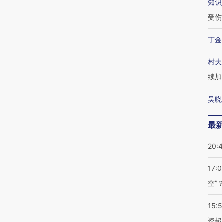
知识
受伤
丁金
村夫
续加
吴晓
最
20:
17:
空”
15:
资超