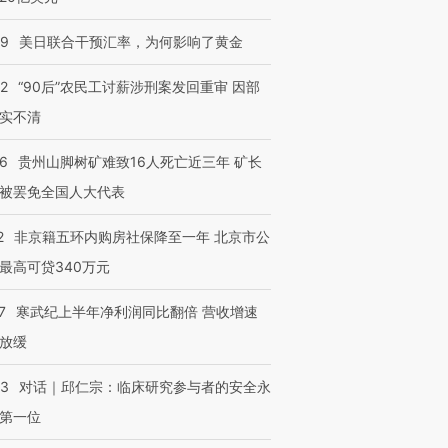
09
美日联合干预汇率，为何影响了黄金
32
“90后”农民工讨薪涉刑案发回重审 因部
实不清
36
贵州山脚树矿难致16人死亡近三年 矿长
被罢免全国人大代表
2
非京籍五环内购房社保降至一年 北京市公
最高可贷340万元
7
寒武纪上半年净利润同比翻倍 营收增速
放缓
53
对话｜邱仁宗：临床研究参与者的安全永
第一位