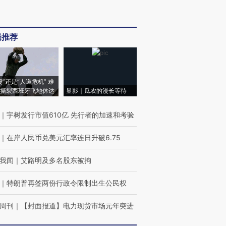
辑推荐
侵”还是“人道危机” 难
撕裂西班牙飞地休达
显影｜瓜农的漫长等待
｜
宇树发行市值610亿 先行者的加速和考验
｜
在岸人民币兑美元汇率连日升破6.75
我闻
｜
艾路明及多名股东被拘
｜
特朗普再签两份行政令限制出生公民权
周刊
｜
【封面报道】电力现货市场元年突进