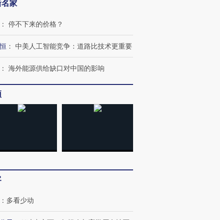
新名家
：
停不下来的价格？
恒
：
中美人工智能竞争：道路比技术更重要
”还是“人道危
湖北宜昌局部短时降雨
哈尔滨遭遇短时极端强降
撕裂西班牙
128毫米 紧急转移近
雨 3小时累计雨量超80毫
秘鲁纳斯
：
海外能源供给缺口对中国的影响
4000人
米
13人遇难
频
进第四届链博
【商旅对话】华住集团
技“链”接产
【特别呈现】寻找100种
CFO：不靠规模取胜，华
【特别呈
有意思的生活方式·第三对
住三大增长引擎是什么？
有意思的
客
：
多看少动