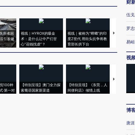
财
伍戈
罗志
失所者困
视线｜HYROX的吸金
视线｜被称为“蟑螂”的印
视线｜“入侵
高温引发健
术：是什么让中产们甘
度Z世代 用街头抗争将教
机”？难民潮
易峘
心“花钱找虐”？
育部长拱下台
飞地休达
视
【推广】走
找100种
【特别呈现】澳门全力探
【特别呈现】《东莞，人
会，让数智科
式·第一对
索葡语国家新渠道
间便利店》倾情上线
业
博
唐涯