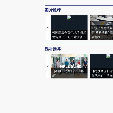
图片推荐
加沙上百万流离
韩国高温创百年纪录 当局
于“塑料烤箱” 
警告停止一切户外活动
康危机
视听推荐
【不唯一答案】不止“养
【特别呈现】寻
老”
有意思的生活方