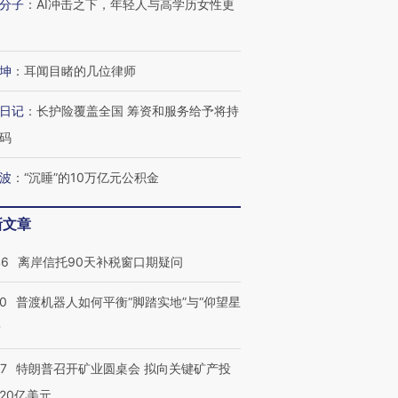
分子
：
AI冲击之下，年轻人与高学历女性更
坤
：
耳闻目睹的几位律师
日记
：
长护险覆盖全国 筹资和服务给予将持
码
波
：
“沉睡”的10万亿元公积金
新文章
46
离岸信托90天补税窗口期疑问
00
普渡机器人如何平衡“脚踏实地”与“仰望星
？
57
特朗普召开矿业圆桌会 拟向关键矿产投
20亿美元