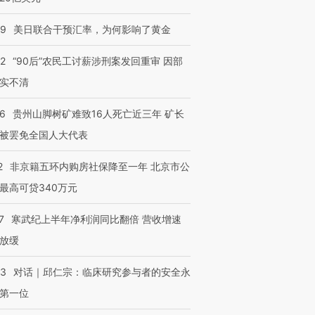
09
美日联合干预汇率，为何影响了黄金
32
“90后”农民工讨薪涉刑案发回重审 因部
实不清
36
贵州山脚树矿难致16人死亡近三年 矿长
被罢免全国人大代表
2
非京籍五环内购房社保降至一年 北京市公
最高可贷340万元
7
寒武纪上半年净利润同比翻倍 营收增速
放缓
53
对话｜邱仁宗：临床研究参与者的安全永
第一位