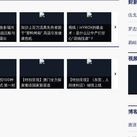
财
伍戈
致多瑙河
加沙上百万流离失所者困
视线｜HYROX的吸金
马航飞行员
罗志
二战沉船与
于“塑料烤箱” 高温引发健
术：是什么让中产们甘
粒摇头丸 尿
露出
康危机
心“花钱找虐”？
毒品
易峘
视
【推广】走
找100种
【特别呈现】澳门全力探
【特别呈现】《东莞，人
会，让数智科
式·第一对
索葡语国家新渠道
间便利店》倾情上线
业
博
唐涯