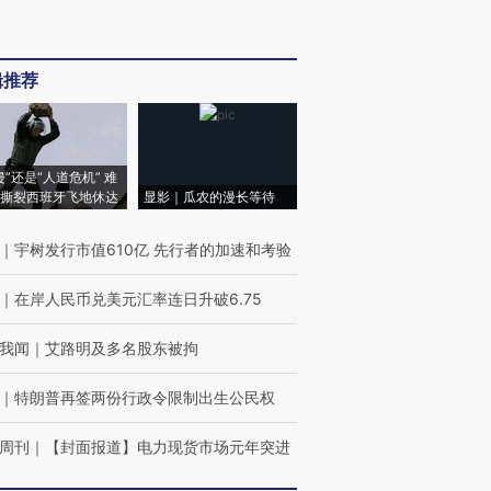
辑推荐
侵”还是“人道危机” 难
撕裂西班牙飞地休达
显影｜瓜农的漫长等待
｜
宇树发行市值610亿 先行者的加速和考验
｜
在岸人民币兑美元汇率连日升破6.75
我闻
｜
艾路明及多名股东被拘
｜
特朗普再签两份行政令限制出生公民权
周刊
｜
【封面报道】电力现货市场元年突进