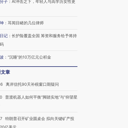
分子
：
AI冲击之下，年轻人与高学历女性更
坤
：
耳闻目睹的几位律师
日记
：
长护险覆盖全国 筹资和服务给予将持
码
波
：
“沉睡”的10万亿元公积金
新文章
46
离岸信托90天补税窗口期疑问
00
普渡机器人如何平衡“脚踏实地”与“仰望星
？
57
特朗普召开矿业圆桌会 拟向关键矿产投
20亿美元