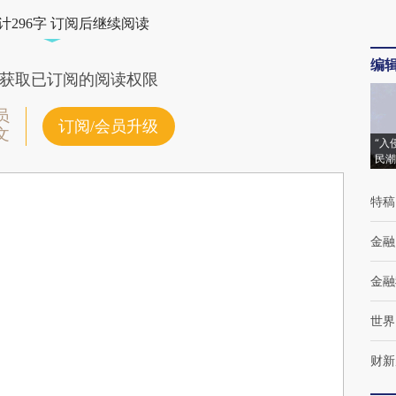
计296字 订阅后继续阅读
编
获取已订阅的阅读权限
员
订阅/会员升级
文
“入
民潮
特稿
金融
金融
世界
财新