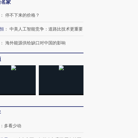
新名家
：
停不下来的价格？
跨国走私7万
视线｜被称为“蟑螂”的印
视线｜“入侵”还是“人道危
恒
：
中美人工智能竞争：道路比技术更重要
检体内含3种
度Z世代 用街头抗争将教
机”？难民潮撕裂西班牙
秘鲁纳斯
育部长拱下台
飞地休达
13人遇难
：
海外能源供给缺口对中国的影响
频
进第四届链博
【商旅对话】华住集团
技“链”接产
【特别呈现】寻找100种
CFO：不靠规模取胜，华
【特别呈
有意思的生活方式·第三对
住三大增长引擎是什么？
有意思的
客
：
多看少动