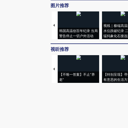
图片推荐
视线｜极端高温
韩国高温创百年纪录 当局
水位跌破纪录 
警告停止一切户外活动
猛犸象化石接连
视听推荐
【不唯一答案】不止“养
【特别呈现】寻
老”
有意思的生活方