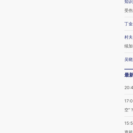
知识
受伤
丁金
村夫
续加
吴晓
最
20:
17:
空”
15:
资超