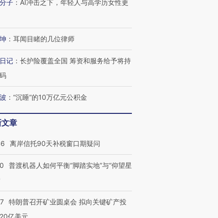
分子
：
AI冲击之下，年轻人与高学历女性更
进第四届链博
【商旅对话】华住集团
技“链”接产
【特别呈现】寻找100种
CFO：不靠规模取胜，华
【特别呈
坤
：
耳闻目睹的几位律师
有意思的生活方式·第三对
住三大增长引擎是什么？
有意思的
日记
：
长护险覆盖全国 筹资和服务给予将持
码
波
：
“沉睡”的10万亿元公积金
新文章
46
离岸信托90天补税窗口期疑问
00
普渡机器人如何平衡“脚踏实地”与“仰望星
？
57
特朗普召开矿业圆桌会 拟向关键矿产投
20亿美元