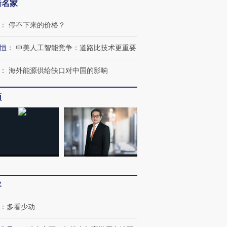
新名家
：
停不下来的价格？
恒
：
中美人工智能竞争：道路比技术更重要
：
海外能源供给缺口对中国的影响
频
跨国走私7万
视线｜被称为“蟑螂”的印
视线｜“入侵”还是“人道危
客
检体内含3种
度Z世代 用街头抗争将教
机”？难民潮撕裂西班牙
秘鲁纳斯
育部长拱下台
飞地休达
13人遇难
：
多看少动