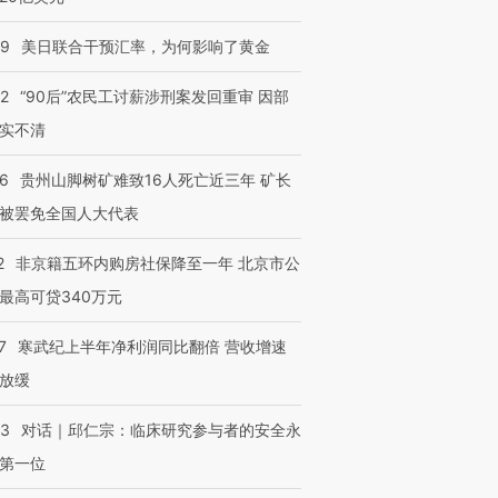
09
美日联合干预汇率，为何影响了黄金
32
“90后”农民工讨薪涉刑案发回重审 因部
实不清
36
贵州山脚树矿难致16人死亡近三年 矿长
被罢免全国人大代表
2
非京籍五环内购房社保降至一年 北京市公
最高可贷340万元
7
寒武纪上半年净利润同比翻倍 营收增速
放缓
53
对话｜邱仁宗：临床研究参与者的安全永
第一位