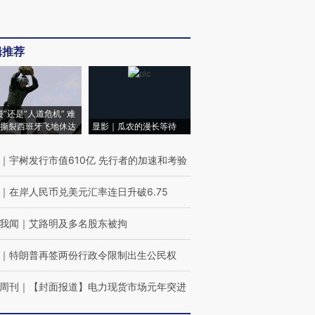
辑推荐
侵”还是“人道危机” 难
撕裂西班牙飞地休达
显影｜瓜农的漫长等待
｜
宇树发行市值610亿 先行者的加速和考验
｜
在岸人民币兑美元汇率连日升破6.75
我闻
｜
艾路明及多名股东被拘
｜
特朗普再签两份行政令限制出生公民权
周刊
｜
【封面报道】电力现货市场元年突进