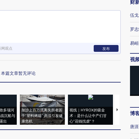
财
伍戈
罗志
易峘
新网观点
发布
视
本篇文章暂无评论
致多瑙河
加沙上百万流离失所者困
视线｜HYROX的吸金
马航飞行员
博
二战沉船与
于“塑料烤箱” 高温引发健
术：是什么让中产们甘
粒摇头丸 尿
露出
康危机
心“花钱找虐”？
毒品
唐涯