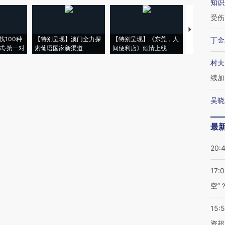
知识
受伤
【推广】走
找100种
【特别呈现】澳门全力探
【特别呈现】《东莞，人
会，让数智科
丁金
式·第一对
索葡语国家新渠道
间便利店》倾情上线
业
村夫
续加
吴晓
最
20:
17:
空”
15:
资超