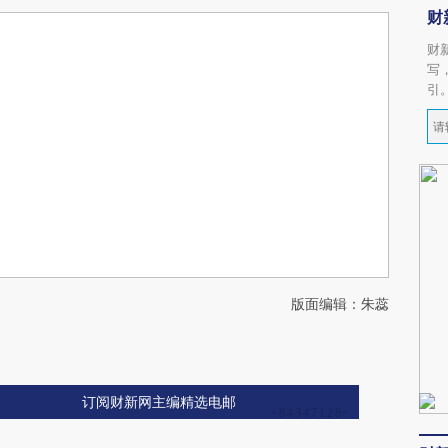
财
财
写
引
版面编辑：朱蕊
订阅财新网主编精选电邮