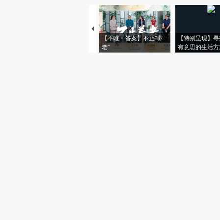
【不唯一答案】不止“养
【特别呈现】寻
老”
有意思的生活方