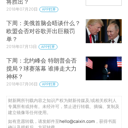
将胜出？
2018年07月20日
APP打开
下周：美俄首脑会晤谈什么？
欧盟会否对谷歌开出巨额罚
单？
2018年07月13日
APP打开
下周：北约峰会 特朗普会否
搅局？球赛落幕 谁捧走大力
神杯？
2018年07月06日
APP打开
财新网所刊载内容之知识产权为财新传媒及/或相关权利人
专属所有或持有。未经许可，禁止进行转载、摘编、复制及
建立镜像等任何使用。
如有意愿转载，请发邮件至
hello@caixin.com
，获得书面
确认及授权后，方可转载。