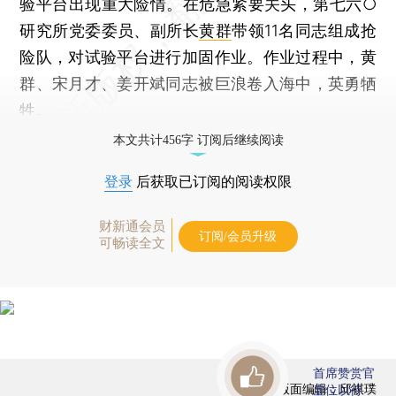
验平台出现重大险情。在危急紧要关头，第七六○
研究所党委委员、副所长
黄群
带领11名同志组成抢
险队，对试验平台进行加固作业。作业过程中，黄
群、宋月才、姜开斌同志被巨浪卷入海中，英勇牺
牲。
本文共计456字 订阅后继续阅读
登录
后获取已订阅的阅读权限
财新通会员
订阅/会员升级
可畅读全文
首席赞赏官
版面编辑：邱祺璞
虚位以待