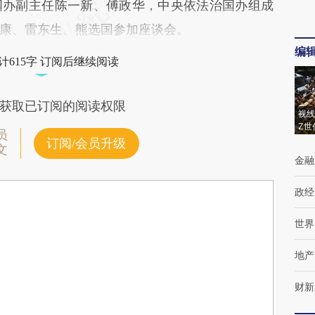
国办副主任陈一新、傅政华，中央依法治国办组成
康、雷东生、熊选国参加座谈会。
编
计615字 订阅后继续阅读
获取已订阅的阅读权限
视线
Z世
员
订阅/会员升级
文
金融
政经
世界
地产
财新