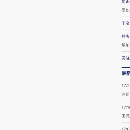
知识
受伤
丁金
村夫
续加
吴晓
最
17:2
注册
17:1
国品
17: