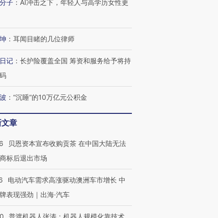
分子
：
AI冲击之下，年轻人与高学历女性更
坤
：
耳闻目睹的几位律师
日记
：
长护险覆盖全国 筹资和服务给予将持
码
波
：
“沉睡”的10万亿元公积金
新文章
6
贝恩资本宣布收购贡茶 在中国大陆无法
商标后退出市场
6
电动汽车需求高涨驱动澳洲车市增长 中
牌表现强劲｜出海·汽车
00
普渡机器人张涛：机器人规模化靠技术、