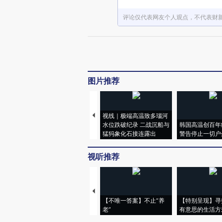
评论仅代表网友个人观点，不代表财
图片推荐
视线｜极端高温致多瑙河
水位跌破纪录 二战沉船与
韩国高温创百年
猛犸象化石接连露出
警告停止一切户
视听推荐
【不唯一答案】不止“养
【特别呈现】寻
老”
有意思的生活方