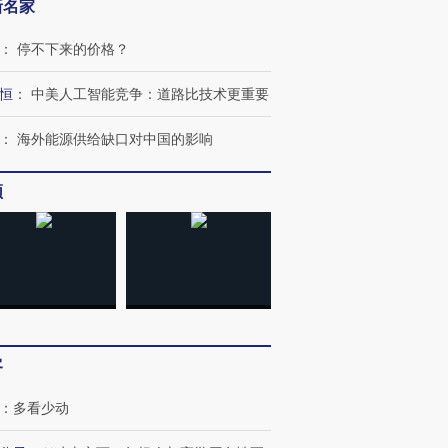
新名家
：
停不下来的价格？
恒
：
中美人工智能竞争：道路比技术更重要
：
海外能源供给缺口对中国的影响
频
跨国走私7万
视线｜HYROX的吸金
视线｜被
检体内含3种
术：是什么让中产们甘
泽连斯基密集出访美英 索
度Z世代
心“花钱找虐”？
要防空导弹“救急”
育部长拱
客
进第四届链博
【商旅对话】华住集团
技“链”接产
【特别呈现】寻找100种
CFO：不靠规模取胜，华
【特别呈
：
多看少动
有意思的生活方式·第三对
住三大增长引擎是什么？
有意思的