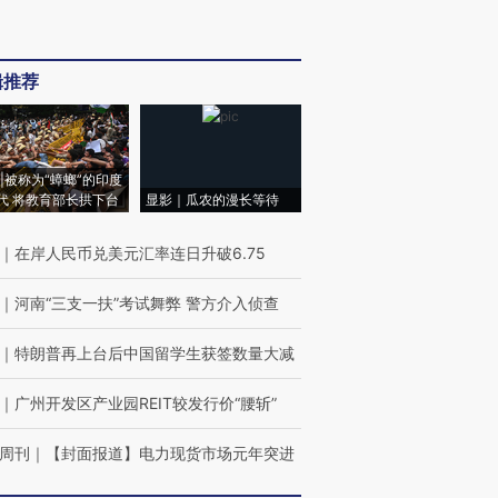
辑推荐
|被称为“蟑螂”的印度
代 将教育部长拱下台
显影｜瓜农的漫长等待
｜
在岸人民币兑美元汇率连日升破6.75
｜
河南“三支一扶”考试舞弊 警方介入侦查
｜
特朗普再上台后中国留学生获签数量大减
｜
广州开发区产业园REIT较发行价“腰斩”
周刊
｜
【封面报道】电力现货市场元年突进