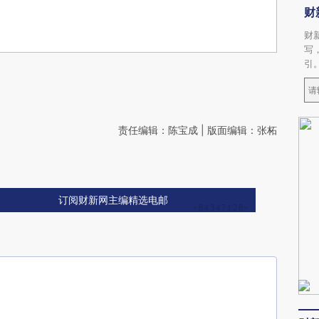
财
财
写
引
责任编辑：陈宝成 | 版面编辑：张柘
订阅财新网主编精选电邮