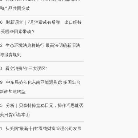
和产品共同突破
56
财新调查｜7月消费或有反弹、出口维持
 受哪些因素带动？
42
生态环境法典将施行 最高法明确新旧法
与追责规则
0
看空消费的“三大误区”
59
中东局势催化东南亚能源焦虑 多国出台
新政加速转型
05
分析｜贝森特操盘稳日元，操作巧思能否
美日货币基本面
1
从美国“最新十佳”看纯财富管理公司发展