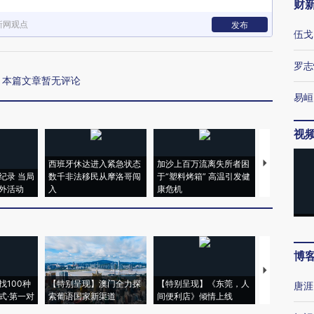
财
新网观点
发布
伍戈
罗志
本篇文章暂无评论
易峘
视
西班牙休达进入紧急状态
加沙上百万流离失所者困
马航飞行员
纪录 当局
数千非法移民从摩洛哥闯
于“塑料烤箱” 高温引发健
粒摇头丸 尿
外活动
入
康危机
毒品
博
【推广】走
找100种
【特别呈现】澳门全力探
【特别呈现】《东莞，人
会，让数智科
唐涯
式·第一对
索葡语国家新渠道
间便利店》倾情上线
业