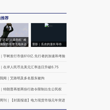
辑推荐
侵”还是“人道危机” 难
撕裂西班牙飞地休达
显影｜瓜农的漫长等待
｜
宇树发行市值610亿 先行者的加速和考验
｜
在岸人民币兑美元汇率连日升破6.75
我闻
｜
艾路明及多名股东被拘
｜
特朗普再签两份行政令限制出生公民权
周刊
｜
【封面报道】电力现货市场元年突进