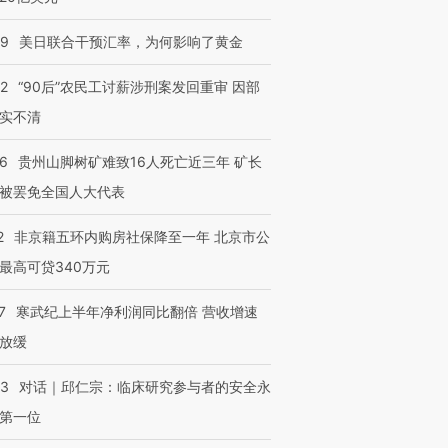
09
美日联合干预汇率，为何影响了黄金
32
“90后”农民工讨薪涉刑案发回重审 因部
实不清
36
贵州山脚树矿难致16人死亡近三年 矿长
被罢免全国人大代表
2
非京籍五环内购房社保降至一年 北京市公
最高可贷340万元
7
寒武纪上半年净利润同比翻倍 营收增速
放缓
53
对话｜邱仁宗：临床研究参与者的安全永
第一位