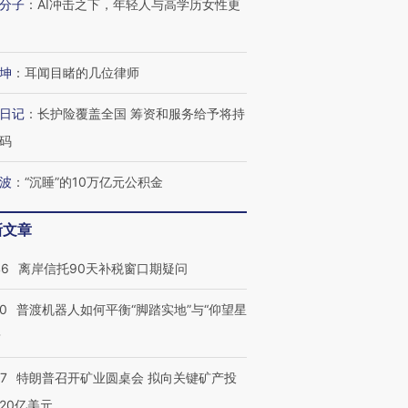
分子
：
AI冲击之下，年轻人与高学历女性更
坤
：
耳闻目睹的几位律师
日记
：
长护险覆盖全国 筹资和服务给予将持
码
波
：
“沉睡”的10万亿元公积金
新文章
46
离岸信托90天补税窗口期疑问
00
普渡机器人如何平衡“脚踏实地”与“仰望星
？
57
特朗普召开矿业圆桌会 拟向关键矿产投
20亿美元