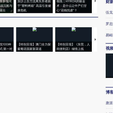
财
致多瑙河
加沙上百万流离失所者困
视线｜HYROX的吸金
马航飞行员
二战沉船与
于“塑料烤箱” 高温引发健
术：是什么让中产们甘
粒摇头丸 尿
露出
康危机
心“花钱找虐”？
毒品
伍戈
罗志
易峘
【推广】走
找100种
【特别呈现】澳门全力探
【特别呈现】《东莞，人
会，让数智科
视
式·第一对
索葡语国家新渠道
间便利店》倾情上线
业
博
唐涯