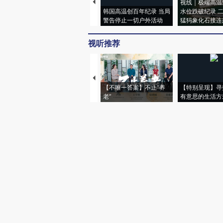
视线｜极端高温
韩国高温创百年纪录 当局
水位跌破纪录 
警告停止一切户外活动
猛犸象化石接连
视听推荐
【不唯一答案】不止“养
【特别呈现】寻
老”
有意思的生活方