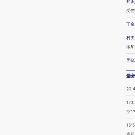
知识
受伤
丁金
村夫
续加
吴晓
最
20:
17:
空”
15:
资超