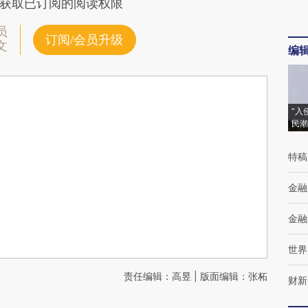
获取已订阅的阅读权限
员
订阅/会员升级
文
编
“入
民潮
特稿
金融
金融
世界
责任编辑：高昱 | 版面编辑：张柘
财新