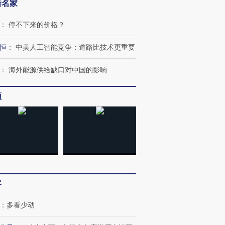
新名家
跨国走私7万
视线｜被称为“蟑螂”的印
视线｜“入侵”还是“人道危
检体内含3种
度Z世代 用街头抗争将教
机”？难民潮撕裂西班牙
秘鲁纳斯
育部长拱下台
飞地休达
13人遇难
：
停不下来的价格？
恒
：
中美人工智能竞争：道路比技术更重要
：
海外能源供给缺口对中国的影响
进第四届链博
【商旅对话】华住集团
技“链”接产
【特别呈现】寻找100种
CFO：不靠规模取胜，华
【特别呈
频
有意思的生活方式·第三对
住三大增长引擎是什么？
有意思的
客
：
多看少动