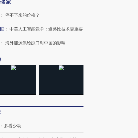
新名家
：
停不下来的价格？
恒
：
中美人工智能竞争：道路比技术更重要
：
海外能源供给缺口对中国的影响
频
客
OX的吸金
马航飞行员跨国走私7万
视线｜被称为“蟑螂”的印
让中产们甘
粒摇头丸 尿检体内含3种
度Z世代 用街头抗争将教
秘鲁纳斯
”？
：
多看少动
毒品
育部长拱下台
13人遇难