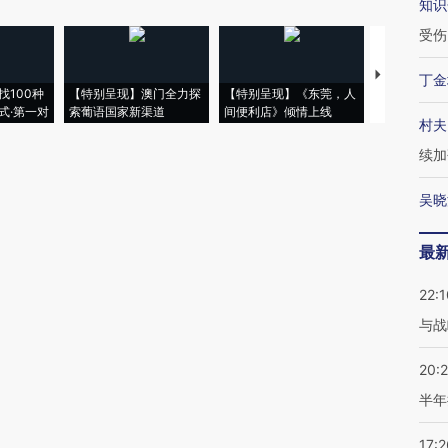
知识
受伤
【推广】走
丁金
找100种
【特别呈现】澳门全力探
【特别呈现】《东莞，人
会，让数智科
式·第一对
索葡语国家新渠道
间便利店》倾情上线
业
村夫
续加
吴晓
最
22:1
与战
20:
半年
17:2