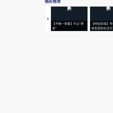
视听推荐
【不唯一答案】不止“养
【特别呈现】寻
老”
有意思的生活方