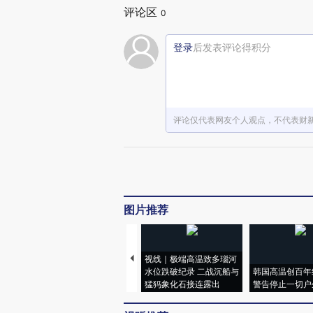
评论区
0
登录
后发表评论得积分
评论仅代表网友个人观点，不代表财
图片推荐
视线｜极端高温致多瑙河
水位跌破纪录 二战沉船与
韩国高温创百年
猛犸象化石接连露出
警告停止一切户