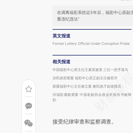
在调离福彩系统近5年后，福彩中心原副
重违纪违法”
英文报道
Former Lottery Official Under Corruption Probe
相关报道
中国福彩中心原主任王素英被查 三任一把手落马
涉民政部窝案 福彩中心原正副主任被双开
新疆福彩中心主任被立案 兼民政厅副巡视员
涉福彩腐败窝案 中国老龄协会原会长陈传书被降
职
接受纪律审查和监察调查。