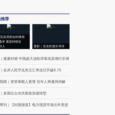
辑推荐
宜昌局部短时降雨
8毫米 紧急转移近
00人
显影｜瓜农的漫长等待
｜
规避封锁 中国超大油轮停靠埃及绕行非洲
｜
在岸人民币兑美元汇率连日升破6.75
我闻
｜
资管掌舵人更替 百年人寿僵局何解
｜
多国出台光伏新政加速转型
周刊
｜
【封面报道】电力现货市场元年突进