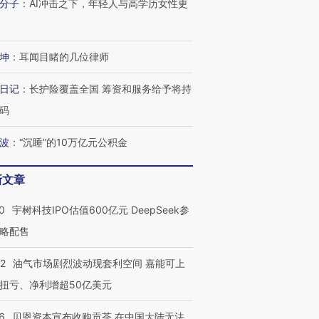
分子
：
AI冲击之下，年轻人与高学历女性更
进第四届链博
【商旅对话】华住集团
坤
：
耳闻目睹的几位律师
技“链”接产
【特别呈现】寻找100种
CFO：不靠规模取胜，华
【特别呈
有意思的生活方式·第三对
住三大增长引擎是什么？
有意思的
日记
：
长护险覆盖全国 筹资和服务给予将持
码
波
：
“沉睡”的10万亿元公积金
新文章
0
宇树科技IPO估值600亿元 DeepSeek参
略配售
22
油气市场剧烈波动现套利空间 嘉能可上
扭亏、净利增超50亿美元
6
贝恩资本宣布收购贡茶 在中国大陆无法