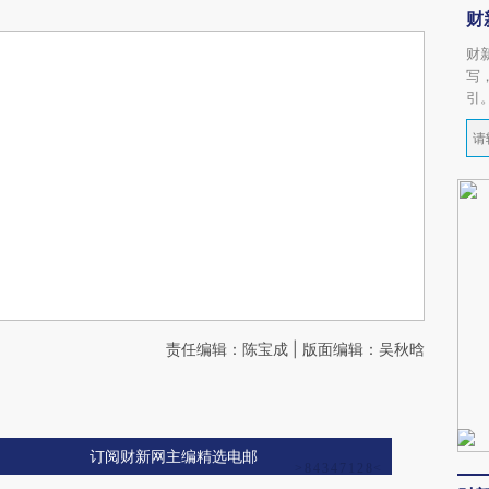
财
财
写
引
责任编辑：陈宝成 | 版面编辑：吴秋晗
订阅财新网主编精选电邮