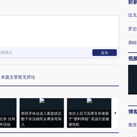
财
伍戈
罗志
易峘
新网观点
发布
视
本篇文章暂无评论
博
西班牙休达进入紧急状态
加沙上百万流离失所者困
视线｜HYR
纪录 当局
数千非法移民从摩洛哥闯
于“塑料烤箱” 高温引发健
术：是什么
外活动
入
康危机
心“花钱找虐
唐涯