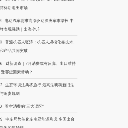
商标后退出市场
6
电动汽车需求高涨驱动澳洲车市增长 中
牌表现强劲｜出海·汽车
00
普渡机器人张涛：机器人规模化靠技术、
和产品共同突破
56
财新调查｜7月消费或有反弹、出口维持
 受哪些因素带动？
42
生态环境法典将施行 最高法明确新旧法
与追责规则
0
看空消费的“三大误区”
59
中东局势催化东南亚能源焦虑 多国出台
新政加速转型