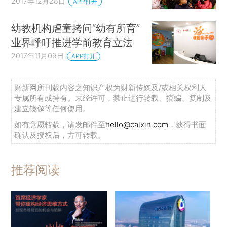
2017年12月28日
APP打开
幼教机构虐童拷问“幼有所育”
业界呼吁推进学前教育立法
2017年11月09日
APP打开
财新网所刊载内容之知识产权为财新传媒及/或相关权利人
专属所有或持有。未经许可，禁止进行转载、摘编、复制及
建立镜像等任何使用。
如有意愿转载，请发邮件至
hello@caixin.com
，获得书面
确认及授权后，方可转载。
推荐阅读