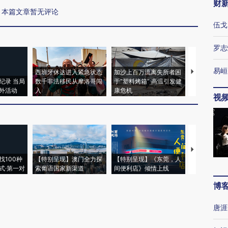
财
本篇文章暂无评论
伍戈
罗志
易峘
西班牙休达进入紧急状态
加沙上百万流离失所者困
马航飞行员
纪录 当局
数千非法移民从摩洛哥闯
于“塑料烤箱” 高温引发健
粒摇头丸 尿
外活动
入
康危机
毒品
视
【推广】走
找100种
【特别呈现】澳门全力探
【特别呈现】《东莞，人
会，让数智科
式·第一对
索葡语国家新渠道
间便利店》倾情上线
业
博
唐涯