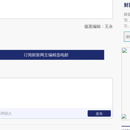
财
财
写
引
版面编辑：王永
订阅财新网主编精选电邮
新网观点
发布