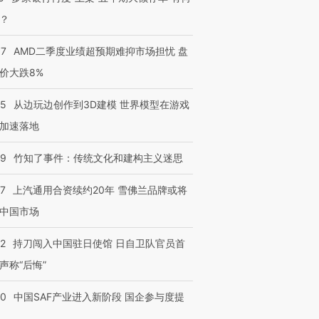
？
37
AMD二季度业绩超预期难抑市场担忧 盘
价大跌8%
25
从边玩边创作到3D建模 世界模型在游戏
加速落地
09
竹知了事件：传统文化和建构主义迷思
47
上汽通用合资续约20年 雪佛兰品牌或将
中国市场
42
持刀闯入中国驻日使馆 日自卫队官员首
声称“后悔”
30
中国SAF产业进入新阶段 国企参与度提