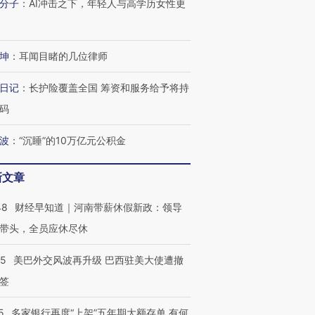
分子
：
AI冲击之下，年轻人与高学历女性更
坤
：
耳闻目睹的几位律师
日记
：
长护险覆盖全国 筹资和服务给予将持
码
波
：
“沉睡”的10万亿元公积金
新文章
48
财经早知道｜河南带薪休假新政：领导
带头，全员应休尽休
05
美巴外交风波再升级 巴西驻美大使遭撤
签
5
多家银行再度“上架”五年期大额存单 有何