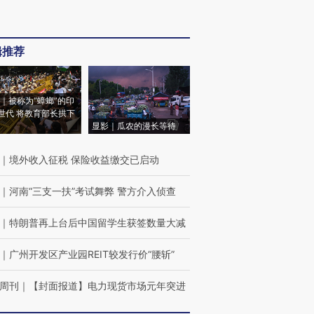
辑推荐
｜被称为“蟑螂”的印
世代 将教育部长拱下
显影｜瓜农的漫长等待
｜
境外收入征税 保险收益缴交已启动
｜
河南“三支一扶”考试舞弊 警方介入侦查
｜
特朗普再上台后中国留学生获签数量大减
｜
广州开发区产业园REIT较发行价“腰斩”
周刊
｜
【封面报道】电力现货市场元年突进