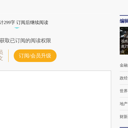
编
计299字 订阅后继续阅读
获取已订阅的阅读权限
视线
度Z
台
员
订阅/会员升级
文
金融
政经
世界
地产
财新