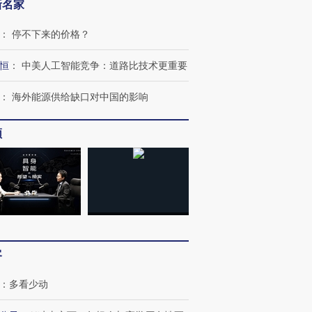
新名家
：
停不下来的价格？
恒
：
中美人工智能竞争：道路比技术更重要
：
海外能源供给缺口对中国的影响
跨国走私7万
视线｜HY
检体内含3种
泽连斯基密集出访美英 索
秘鲁纳斯卡观光飞机坠毁
术：是什
要防空导弹“救急”
13人遇难
心“花钱找
频
进第四届链博
【商旅对话】华住集团
技“链”接产
【特别呈现】寻找100种
CFO：不靠规模取胜，华
【特别呈
有意思的生活方式·第三对
住三大增长引擎是什么？
有意思的
客
：
多看少动