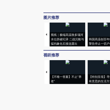
图片推荐
视线｜极端高温致多瑙河
水位跌破纪录 二战沉船与
韩国高温创百年
猛犸象化石接连露出
警告停止一切户
视听推荐
【不唯一答案】不止“养
【特别呈现】寻
老”
有意思的生活方