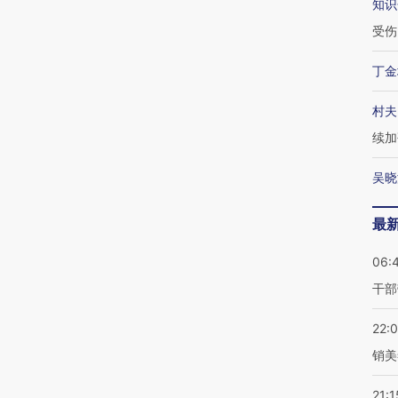
知识
受伤
丁金
村夫
续加
吴晓
最
06:
干部
22:
销美
21:1