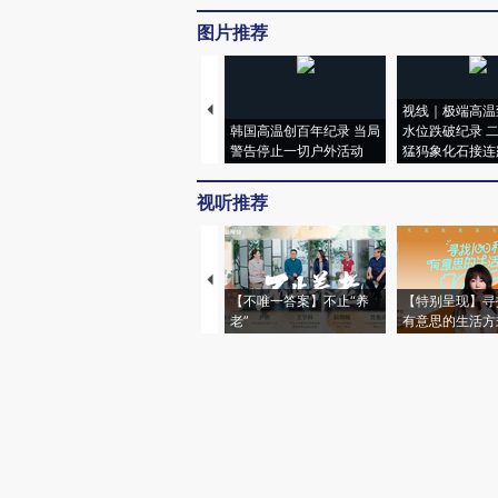
图片推荐
视线｜极端高温
韩国高温创百年纪录 当局
水位跌破纪录 
警告停止一切户外活动
猛犸象化石接连
视听推荐
【不唯一答案】不止“养
【特别呈现】寻
老”
有意思的生活方