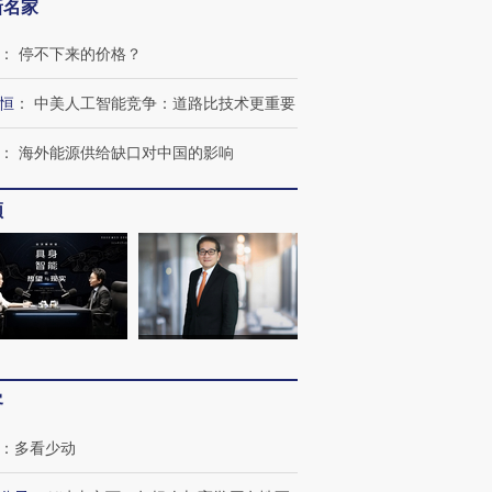
新名家
：
停不下来的价格？
恒
：
中美人工智能竞争：道路比技术更重要
：
海外能源供给缺口对中国的影响
频
客
：
多看少动