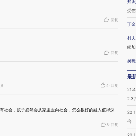
知识
受伤
·
回复
丁金
村夫
续加
·
回复
吴晓
最
善县
4
·
回复
21:
2.
有社会，孩子必然会从家里走向社会，怎么很好的融入值得深
20:
倍
8
·
回复
20:1