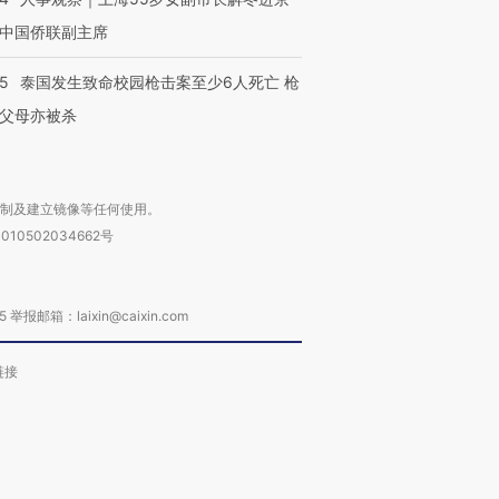
中国侨联副主席
45
泰国发生致命校园枪击案至少6人死亡 枪
父母亦被杀
复制及建立镜像等任何使用。
010502034662号
箱：laixin@caixin.com
链接