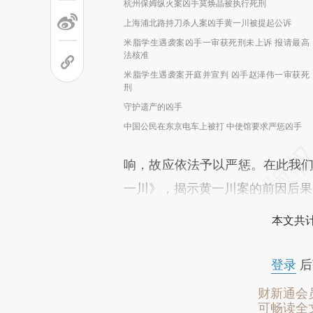
杭州保姆纵火案凶手莫焕晶被执行死刑
上海浦北路持刀杀人案凶手黄一川被提起公诉
米脂学生遇袭案凶手一审获死刑未上诉 报请最高
法核准
米脂学生遇袭案开庭并宣判 凶手赵泽伟一审获死
刑
守护遗产的凶手
中国公民在东京电车上被打 中使馆要求严惩凶手
响，故应依法予以严惩。在此我们重
一川》，揭示黄一川案的前因后果
本文共计
登录
后
财新通会
可畅读全