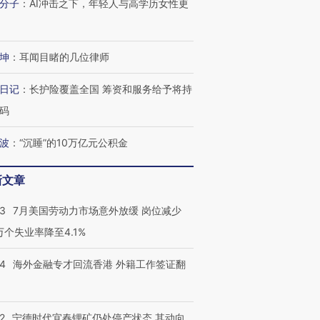
分子
：
AI冲击之下，年轻人与高学历女性更
坤
：
耳闻目睹的几位律师
日记
：
长护险覆盖全国 筹资和服务给予将持
码
波
：
“沉睡”的10万亿元公积金
新文章
43
7月美国劳动力市场意外放缓 岗位减少
3万个失业率降至4.1%
14
海外金融专才回流香港 外籍工作签证翻
2
宁德时代宜春锂矿仍处停产状态 其动向