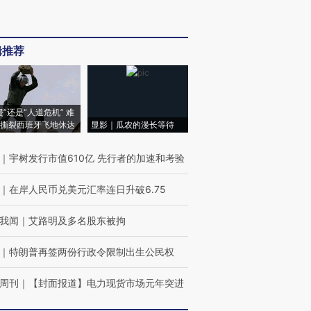
辑推荐
侵”还是“人道危机” 难
撕裂西班牙飞地休达
显影｜瓜农的漫长等待
｜
宇树发行市值610亿 先行者的加速和考验
｜
在岸人民币兑美元汇率连日升破6.75
我闻
｜
艾路明及多名股东被拘
｜
特朗普再签两份行政令限制出生公民权
周刊
｜
【封面报道】电力现货市场元年突进