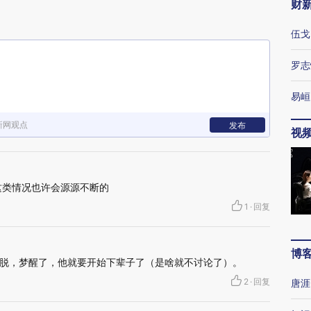
财
伍戈
罗志
易峘
新网观点
发布
视
这类情况也许会源源不断的
1
·
回复
博
脱，梦醒了，他就要开始下辈子了（是啥就不讨论了）。
2
·
回复
唐涯