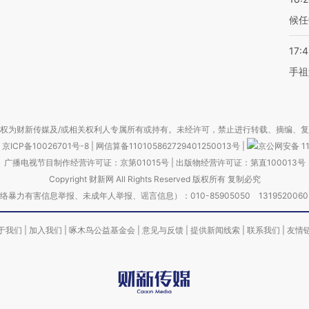
候任
17:
手祖
权为财新传媒及/或相关权利人专属所有或持有。未经许可，禁止进行转载、摘编、
京ICP备10026701号-8
|
网信算备110105862729401250013号
|
京公网安备 11
广播电视节目制作经营许可证：京第01015号
|
出版物经营许可证：第直100013号
Copyright 财新网 All Rights Reserved 版权所有 复制必究
害信息举报、未成年人举报、谣言信息）：010-85905050 13195200605 举报邮
于我们
|
加入我们
|
啄木鸟公益基金会
|
意见与反馈
|
提供新闻线索
|
联系我们
|
友情