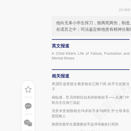
2018年
他向无辜小学生挥刀，致两死两伤，制造
在谎言之中；司法鉴定称他患有精神分裂
英文报道
A Child Killer’s Life of Failure, Frustration and
Mental Illness
相关报道
美国匹兹堡犹太教堂枪击已致11死 凶手为反犹分
子
病耻感，官员抑郁症自杀的助推凶手——从澳门中
联办主任身亡说起
克里米亚校园枪击18岁凶手杀19师生 护士母亲在
医院救人
陕西米脂学生遇袭案凶手赵泽伟被执行死刑