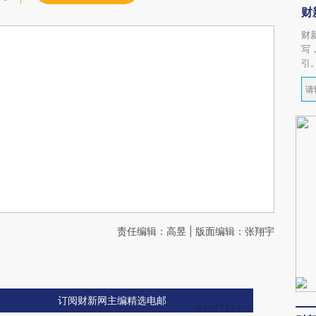
财
财
写
引
责任编辑：高昱 | 版面编辑：张翔宇
订阅财新网主编精选电邮