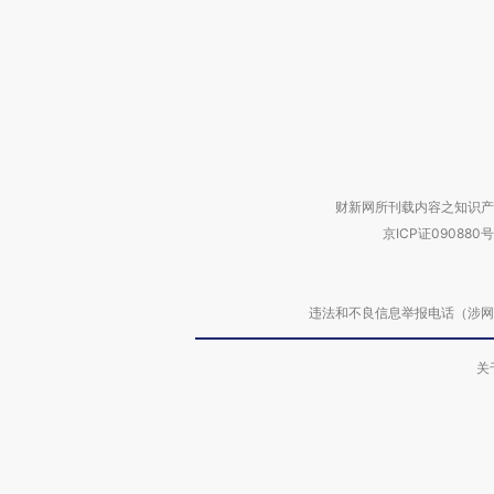
财新网所刊载内容之知识产
京ICP证090880号
违法和不良信息举报电话（涉网络暴力有
关