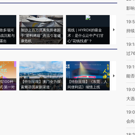
影响
19:5
致多瑙河
加沙上百万流离失所者困
视线｜HYROX的吸金
马航飞行员
持续
二战沉船与
于“塑料烤箱” 高温引发健
术：是什么让中产们甘
粒摇头丸 尿
露出
康危机
心“花钱找虐”？
毒品
19:1
过7
19:1
能否
【推广】走
找100种
【特别呈现】澳门全力探
【特别呈现】《东莞，人
会，让数智科
式·第一对
索葡语国家新渠道
间便利店》倾情上线
业
19:
大选
19:0
会向
18: