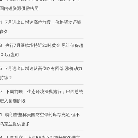
国内锂资源供需格局
1
7月进出口增速高位放缓，价格驱动还能
跨国走私7万
视线｜被称为“蟑螂”的印
视线｜“入侵”还是“人道危
多久
检体内含3种
度Z世代 用街头抗争将教
机”？难民潮撕裂西班牙
秘鲁纳斯
育部长拱下台
飞地休达
13人遇难
8
央行7月继续增持近20吨黄金 累计储备超
600万盎司
5
7月进出口增速从高位略有回落 涨价动力
持续？
进第四届链博
【商旅对话】华住集团
技“链”接产
【特别呈现】寻找100种
CFO：不靠规模取胜，华
【特别呈
有意思的生活方式·第三对
住三大增长引擎是什么？
有意思的
07
下周前瞻：生态环境法典施行；巴西总统
进入竞选阶段
1
特朗普坚称美国防空弹药库存充足 但不
乌克兰提供更多
24
人事观察｜上海55岁女副市长解冬进京