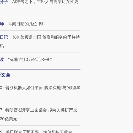
分子
：
AI冲击之下，年轻人与高学历女性更
坤
：
耳闻目睹的几位律师
日记
：
长护险覆盖全国 筹资和服务给予将持
码
波
：
“沉睡”的10万亿元公积金
新文章
00
普渡机器人如何平衡“脚踏实地”与“仰望星
？
57
特朗普召开矿业圆桌会 拟向关键矿产投
20亿美元
09
美日联合干预汇率，为何影响了黄金