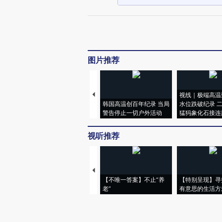
图片推荐
视线｜极端高温
韩国高温创百年纪录 当局
水位跌破纪录 
警告停止一切户外活动
猛犸象化石接连
视听推荐
【不唯一答案】不止“养
【特别呈现】寻
老”
有意思的生活方