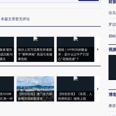
财
伍戈
本篇文章暂无评论
罗志
易峘
视
致多瑙河
加沙上百万流离失所者困
视线｜HYROX的吸金
马航飞行员
二战沉船与
于“塑料烤箱” 高温引发健
术：是什么让中产们甘
粒摇头丸 尿
露出
康危机
心“花钱找虐”？
毒品
【推广】走
找100种
【特别呈现】澳门全力探
【特别呈现】《东莞，人
会，让数智科
博
式·第一对
索葡语国家新渠道
间便利店》倾情上线
业
唐涯