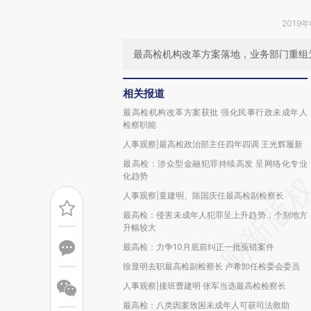
2019年
最高检机构改革方案落地，业务部门重组
相关报道
最高检机构改革方案获批 强化民事行政未成年人
检察职能
人事观察|最高检政治部主任四年四调 王光辉履新
最高检：涉众型金融犯罪持续高发 呈网络化专业
化趋势
人事观察|童建明、陈国庆任最高检副检察长
最高检：侵害未成年人犯罪呈上升趋势，个别地方
升幅较大
最高检：力争10月底前纠正一批冤错案件
徐显明去职最高检副检察长 卢希卸任检委会委员
人事观察|接班曹建明 张军当选最高检检察长
最高检：八类因案致困未成年人可获司法救助