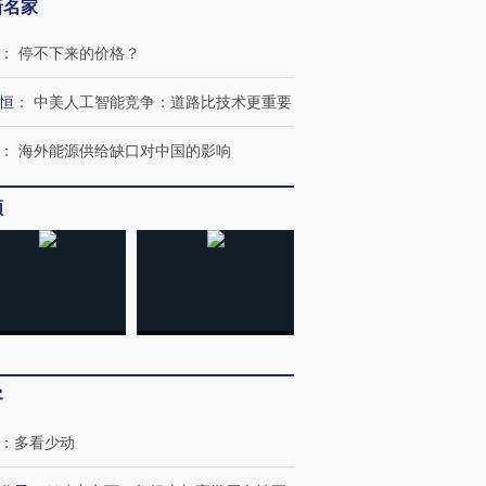
新名家
：
停不下来的价格？
恒
：
中美人工智能竞争：道路比技术更重要
：
海外能源供给缺口对中国的影响
频
跨国走私7万
视线｜被称为“蟑螂”的印
视线｜“入侵”还是“人道危
检体内含3种
度Z世代 用街头抗争将教
机”？难民潮撕裂西班牙
秘鲁纳斯
育部长拱下台
飞地休达
13人遇难
进第四届链博
【商旅对话】华住集团
技“链”接产
客
【特别呈现】寻找100种
CFO：不靠规模取胜，华
【特别呈
有意思的生活方式·第三对
住三大增长引擎是什么？
有意思的
：
多看少动