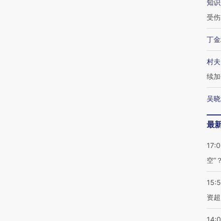
知识
受伤
丁金
村夫
续加
吴晓
最
17:
空”
15:
资超
14: