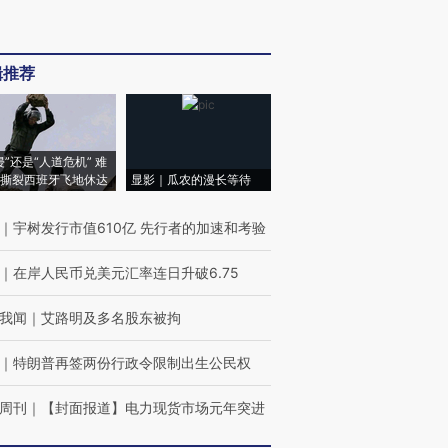
辑推荐
侵”还是“人道危机” 难
撕裂西班牙飞地休达
显影｜瓜农的漫长等待
｜
宇树发行市值610亿 先行者的加速和考验
｜
在岸人民币兑美元汇率连日升破6.75
我闻
｜
艾路明及多名股东被拘
｜
特朗普再签两份行政令限制出生公民权
周刊
｜
【封面报道】电力现货市场元年突进