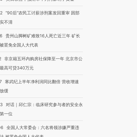
32
“90后”农民工讨薪涉刑案发回重审 因部
实不清
36
贵州山脚树矿难致16人死亡近三年 矿长
被罢免全国人大代表
2
非京籍五环内购房社保降至一年 北京市公
最高可贷340万元
7
寒武纪上半年净利润同比翻倍 营收增速
放缓
53
对话｜邱仁宗：临床研究参与者的安全永
第一位
06
全国人大常委会：六名将领涉嫌严重违
法 被罢免全国人大代表