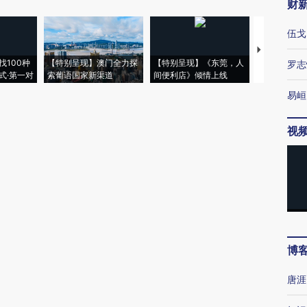
财
伍戈
【推广】走
找100种
【特别呈现】澳门全力探
【特别呈现】《东莞，人
会，让数智科
罗志
式·第一对
索葡语国家新渠道
间便利店》倾情上线
业
易峘
视
博
唐涯