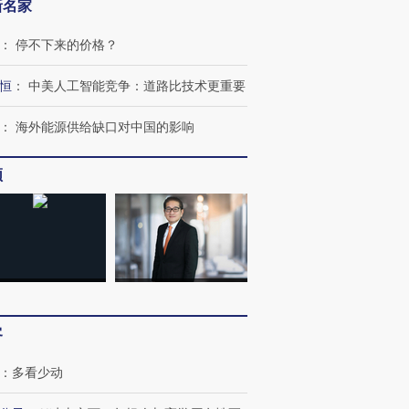
新名家
：
停不下来的价格？
进第四届链博
【商旅对话】华住集团
技“链”接产
【特别呈现】寻找100种
CFO：不靠规模取胜，华
【特别呈
恒
：
中美人工智能竞争：道路比技术更重要
有意思的生活方式·第三对
住三大增长引擎是什么？
有意思的
：
海外能源供给缺口对中国的影响
频
客
：
多看少动