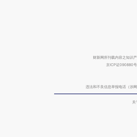
财新网所刊载内容之知识产
京ICP证090880号
违法和不良信息举报电话（涉网络暴力有
关