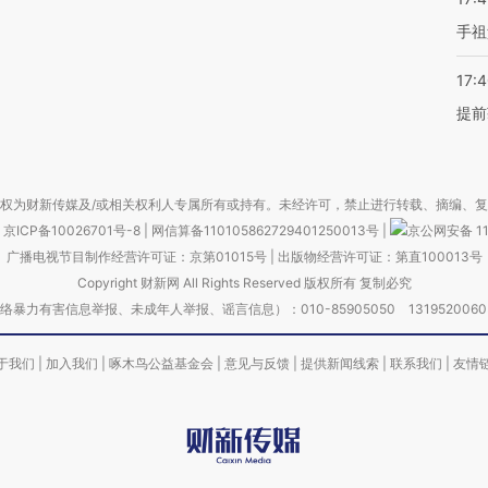
手祖
17:
提前
权为财新传媒及/或相关权利人专属所有或持有。未经许可，禁止进行转载、摘编、
京ICP备10026701号-8
|
网信算备110105862729401250013号
|
京公网安备 11
广播电视节目制作经营许可证：京第01015号
|
出版物经营许可证：第直100013号
Copyright 财新网 All Rights Reserved 版权所有 复制必究
害信息举报、未成年人举报、谣言信息）：010-85905050 13195200605 举报邮
于我们
|
加入我们
|
啄木鸟公益基金会
|
意见与反馈
|
提供新闻线索
|
联系我们
|
友情