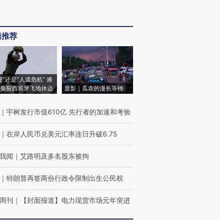
辑推荐
侵”还是“人道危机” 难
撕裂西班牙飞地休达
显影｜瓜农的漫长等待
｜
宇树发行市值610亿 先行者的加速和考验
｜
在岸人民币兑美元汇率连日升破6.75
我闻
｜
艾路明及多名股东被拘
｜
特朗普再签两份行政令限制出生公民权
周刊
｜
【封面报道】电力现货市场元年突进