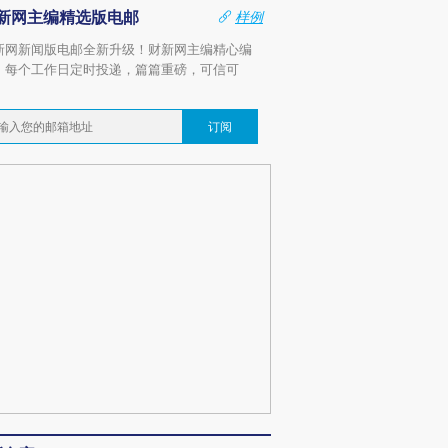
新网主编精选版电邮
样例
新网新闻版电邮全新升级！财新网主编精心编
，每个工作日定时投递，篇篇重磅，可信可
。
订阅
跨国走私7万
视线｜被称为“蟑螂”的印
视线｜“入侵”还是“人道危
检体内含3种
度Z世代 用街头抗争将教
机”？难民潮撕裂西班牙
秘鲁纳斯
育部长拱下台
飞地休达
13人遇难