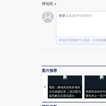
评论区
0
登录
后发表评论得积分
评论仅代表网友个人观点，不代表财
图片推荐
视线｜极端高温致多瑙河
水位跌破纪录 二战沉船与
韩国高温创百年
猛犸象化石接连露出
警告停止一切户