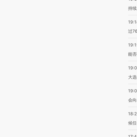
持续
19:1
过7
19:1
能否
19:
大选
19:0
会向
18:
候任
17: