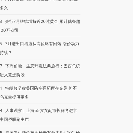
多久
8
央行7月继续增持近20吨黄金 累计储备超
600万盎司
5
7月进出口增速从高位略有回落 涨价动力
持续？
07
下周前瞻：生态环境法典施行；巴西总统
进入竞选阶段
1
特朗普坚称美国防空弹药库存充足 但不
乌克兰提供更多
24
人事观察｜上海55岁女副市长解冬进京
中国侨联副主席
45
泰国发生致命校园枪击案至少6人死亡 枪