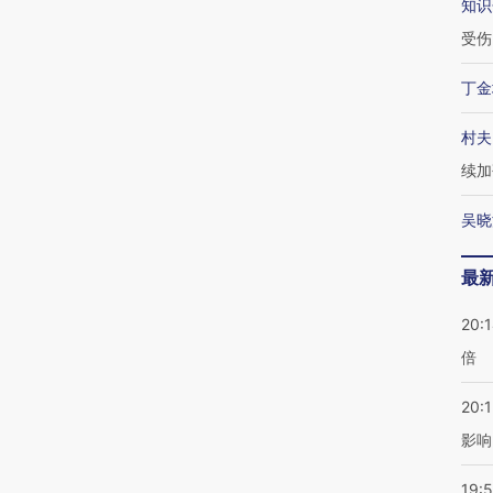
知识
受伤
丁金
村夫
续加
吴晓
最
20:
倍
20:1
影响
19:5