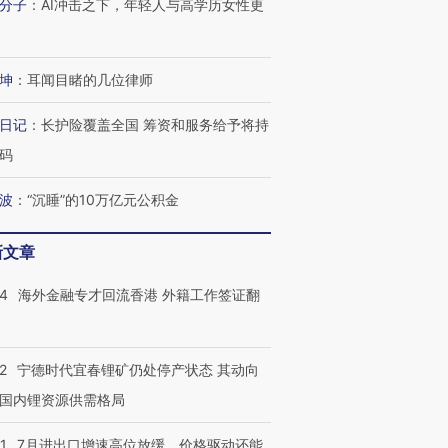
分子
：
AI冲击之下，年轻人与高学历女性更
坤
：
耳闻目睹的几位律师
日记
：
长护险覆盖全国 筹资和服务给予将持
码
波
：
“沉睡”的10万亿元公积金
新文章
14
海外金融专才回流香港 外籍工作签证翻
2
宁德时代宜春锂矿仍处停产状态 其动向
国内锂资源供需格局
1
7月进出口增速高位放缓，价格驱动还能