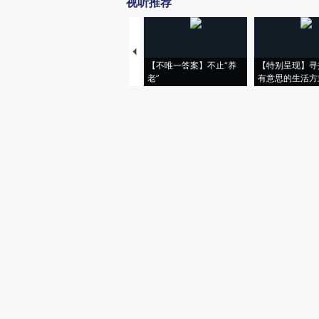
视听推荐
【不唯一答案】不止“养
【特别呈现】寻
老”
有意思的生活方