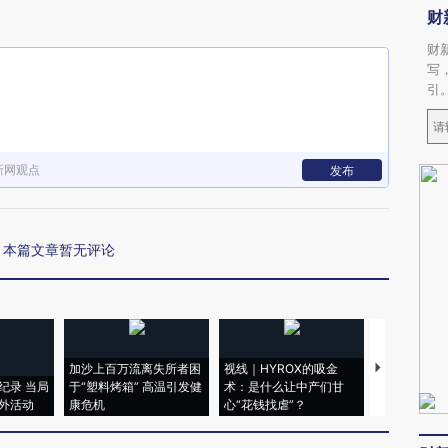
财
财
写
引
新网观点
发布
本篇文章暂无评论
加沙上百万流离失所者困
视线｜HYROX的吸金
马航飞行员
纪录 当局
于“塑料烤箱” 高温引发健
术：是什么让中产们甘
粒摇头丸 尿
外活动
康危机
心“花钱找虐”？
毒品