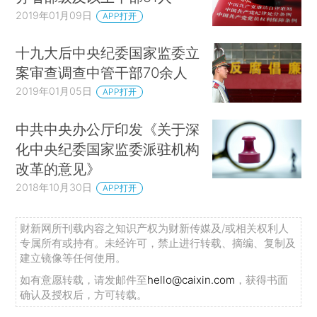
2019年01月09日
APP打开
十九大后中央纪委国家监委立
案审查调查中管干部70余人
2019年01月05日
APP打开
中共中央办公厅印发《关于深
化中央纪委国家监委派驻机构
改革的意见》
2018年10月30日
APP打开
财新网所刊载内容之知识产权为财新传媒及/或相关权利人
专属所有或持有。未经许可，禁止进行转载、摘编、复制及
建立镜像等任何使用。
如有意愿转载，请发邮件至
hello@caixin.com
，获得书面
确认及授权后，方可转载。