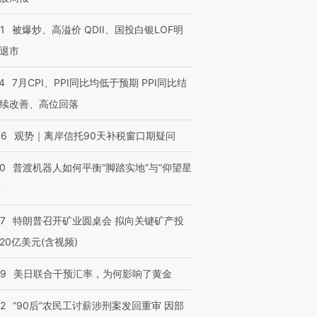
1
被爆炒、高溢价 QDII、国投白银LOF明
退市
4
7月CPI、PPI同比均低于预期 PPI同比结
续改善、高位回落
46
观势｜离岸信托90天补税窗口期疑问
00
普渡机器人如何平衡“脚踏实地”与“仰望星
？
57
特朗普召开矿业圆桌会 拟向关键矿产投
20亿美元(含视频)
09
美日联合干预汇率，为何影响了黄金
32
“90后”农民工讨薪涉刑案发回重审 因部