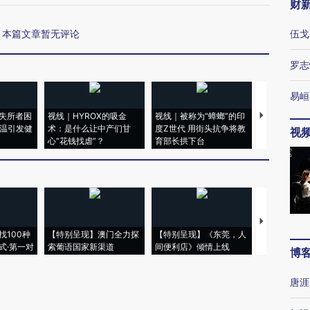
财
本篇文章暂无评论
伍戈
罗志
易峘
失所者困
视线｜HYROX的吸金
视线｜被称为“蟑螂”的印
视线｜“入侵
高温引发健
术：是什么让中产们甘
度Z世代 用街头抗争将教
机”？难民潮
视
心“花钱找虐”？
育部长拱下台
飞地休达
【推广】走
找100种
【特别呈现】澳门全力探
【特别呈现】《东莞，人
会，让数智科
式·第一对
索葡语国家新渠道
间便利店》倾情上线
业
博
唐涯