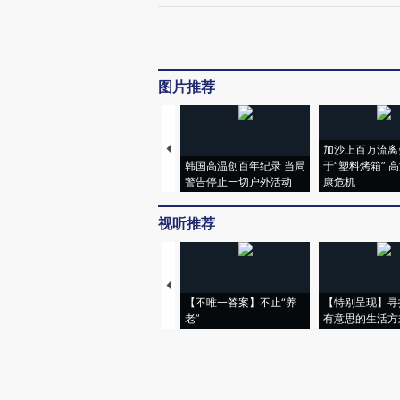
图片推荐
加沙上百万流离
韩国高温创百年纪录 当局
于“塑料烤箱” 
警告停止一切户外活动
康危机
视听推荐
【不唯一答案】不止“养
【特别呈现】寻
老”
有意思的生活方