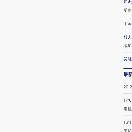
知识
受伤
丁金
村夫
续加
吴晓
最
20:
17:
用机
16:1
医药