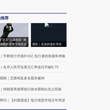
辑推荐
侵”还是“人道危机” 难
撕裂西班牙飞地休达
显影｜瓜农的漫长等待
｜
宇树发行市值610亿 先行者的加速和考验
｜
在岸人民币兑美元汇率连日升破6.75
我闻
｜
艾路明及多名股东被拘
｜
特朗普再签两份行政令限制出生公民权
周刊
｜
【封面报道】电力现货市场元年突进