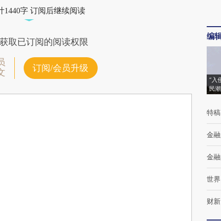
1440字 订阅后继续阅读
编
获取已订阅的阅读权限
员
订阅/会员升级
文
“入
民潮
特稿
金融
金融
世界
财新