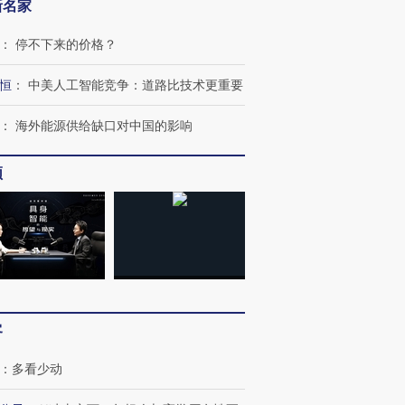
新名家
：
停不下来的价格？
恒
：
中美人工智能竞争：道路比技术更重要
：
海外能源供给缺口对中国的影响
”还是“人道危
湖北宜昌局部短时降雨
哈尔滨遭遇短时极端强降
撕裂西班牙
128毫米 紧急转移近
雨 3小时累计雨量超80毫
秘鲁纳斯
频
4000人
米
13人遇难
进第四届链博
【商旅对话】华住集团
技“链”接产
【特别呈现】寻找100种
CFO：不靠规模取胜，华
【特别呈
有意思的生活方式·第三对
住三大增长引擎是什么？
有意思的
客
：
多看少动