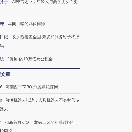
分子
：
AI冲击之下，年轻人与高学历女性更
坤
：
耳闻目睹的几位律师
日记
：
长护险覆盖全国 筹资和服务给予将持
码
波
：
“沉睡”的10万亿元公积金
新文章
26
河南西平“7.30”刑案嫌犯落网
00
普渡机器人张涛：人形机器人不会替代专
器人
4
创新药再活跃，龙头上调全年业绩指引｜
股周报